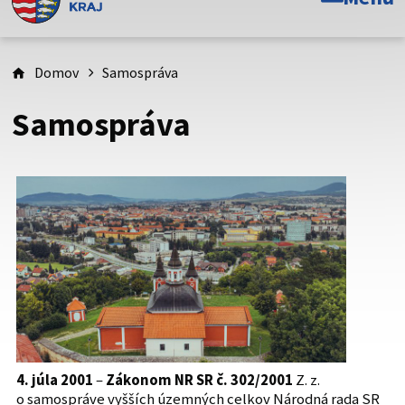
Toto je oficiálna webová stránka Prešovského
samosprávneho kraja. Oficiálne stránky využívajú doménu
psk.sk.
Domov
Samospráva
Táto stránka je zabezpečená
Samospráva
Buďte pozorní a vždy sa uistite, že zdieľate informácie iba
cez zabezpečenú webovú stránku. Zabezpečená stránka
vždy začína https:// pred názvom domény webového sídla.
4. júla 2001
–
Zákonom NR SR č. 302/2001
Z. z.
o samospráve vyšších územných celkov Národná rada SR