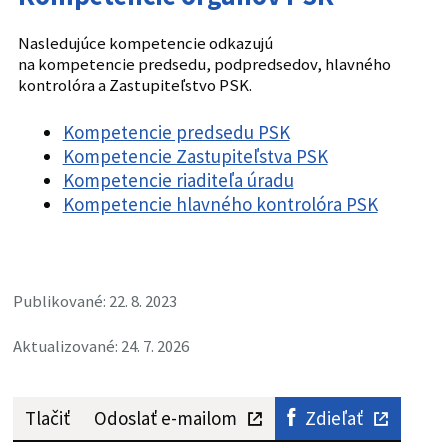
vykonáva ďalšie pôsobnosti ustanovené
Nasledujúce kompetencie odkazujú
osobitnými zákonmi.
na kompetencie predsedu, podpredsedov, hlavného
kontrolóra a Zastupiteľstvo PSK.
Kompetencie predsedu PSK
Kompetencie Zastupiteľstva PSK
Kompetencie riaditeľa úradu
Kompetencie hlavného kontrolóra PSK
Publikované: 22. 8. 2023
Aktualizované: 24. 7. 2026
Tlačiť
Odoslať e-mailom
Zdieľať