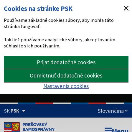
Cookies na stránke PSK
Používame základné cookies súbory, aby mohla táto
stránka fungovať.
Taktiež používame analytické súbory, akceptovaním
súhlasíte s ich používaním.
Prijať dodatočné cookies
Odmietnuť dodatočné cookies
Nastavenia cookies
SK
PSK
Doména psk.sk je oficiálna
Menu