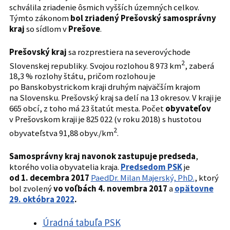
schválila zriadenie ôsmich vyšších územných celkov.
Týmto zákonom
bol zriadený Prešovský samosprávny
kraj
so sídlom v
Prešove
.
Prešovský kraj
sa rozprestiera na severovýchode
2
Slovenskej republiky. Svojou rozlohou 8 973 km
, zaberá
18,3 % rozlohy štátu, pričom rozlohou je
po Banskobystrickom kraji druhým najväčším krajom
na Slovensku. Prešovský kraj sa delí na 13 okresov. V kraji je
665 obcí, z toho má 23 štatút mesta. Počet
obyvateľov
v Prešovskom kraji je 825 022 (v roku 2018) s hustotou
2
obyvateľstva 91,88 obyv./km
.
Samosprávny kraj navonok zastupuje predseda
,
ktorého volia obyvatelia kraja.
Predsedom PSK
je
od 1. decembra 2017
PaedDr. Milan Majerský, PhD.
, ktorý
bol zvolený
vo voľbách
4. novembra 2017
a
opätovne
29. októbra 2022
.
Úradná tabuľa PSK