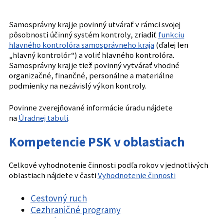
účelne využíva miestne ľudské, prírodné a iné
zdroje,
Samosprávny kraj je povinný utvárať v rámci svojej
vykonáva vlastnú investičnú činnosť
pôsobnosti účinný systém kontroly, zriadiť
funkciu
a podnikateľskú činnosť v záujme zabezpečenia
hlavného kontrolóra samosprávneho kraja
(ďalej len
potrieb obyvateľov samosprávneho kraja
„hlavný kontrolór“) a voliť hlavného kontrolóra.
a rozvoja samosprávneho kraja,
Samosprávny kraj je tiež povinný vytvárať vhodné
zakladá, zriaďuje, zrušuje a kontroluje svoje
organizačné, finančné, personálne a materiálne
rozpočtové a príspevkové organizácie a iné
podmienky na nezávislý výkon kontroly.
právnické osoby podľa osobitných predpisov,
Povinne zverejňované informácie úradu nájdete
podieľa sa na tvorbe a ochrane životného
na
Úradnej tabuli
.
prostredia,
utvára predpoklady na optimálne usporiadanie
Kompetencie PSK v oblastiach
vzájomných vzťahov sídelných útvarov
a ostatných prvkov svojho územia,
Celkové vyhodnotenie činnosti podľa rokov v jednotlivých
obstaráva a schvaľuje program rozvoja v oblasti
oblastiach nájdete v časti
Vyhodnotenie činnosti
poskytovania sociálnych služieb a spolupracuje
s obcami a inými právnickými osobami
Cestovný ruch
a fyzickými osobami pri výstavbe zariadení
Cezhraničné programy
a bytov určených na poskytovanie sociálnych