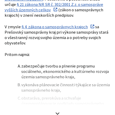
určuje
§ 21 zákona NR SR č. 302/2001 Z.z. o samospráve
vyšších územných celkov
(zákon o samosprávnych
krajoch) v znení neskorších predpisov.
V zmysle
§ 4 zákona o samosprávnych krajoch
sa
Prešovský samosprávny kraj pri výkone samosprávy stará
o všestranný rozvoj svojho územia a o potreby svojich
obyvateľov.
Pritom najmä:
zabezpečuje tvorbu a plnenie programu
sociálneho, ekonomického a kultúrneho rozvoja
územia samosprávneho kraja,
vykonáva plánovacie činnosti týkajúce sa územia
samosprávneho kraja,
obstaráva, prerokúva a schvaľuje
územnoplánovacie podklady samosprávneho
kraja a územné plány regiónov,