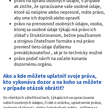
právo na opravu osobných údajov, v prípade
ak zistíte, že spracúvame vaše osobné údaje,
ktoré sú neúplne alebo nepresné, máte právo,
aby sme ich doplnili alebo opravili
právo na prenosnosť osobných údajov, osoba,
ktorej sa osobné údaje týkajú má právo ich
získať v štruktúrovanom, bežne používanom
a strojovo čitateľnom formáte a má právo
preniesť tieto údaje ďalšiemu
prevádzkovateľovi , ak je to technicky možné
právo podať návrh na začatie konania
dozornému orgánu.
Ako a kde môžete uplatniť svoje práva,
kto vykonáva dozor a na koho sa môžete
v prípade otázok obrátiť?
Vo všetkých záležitostiach, týkajúcich sa spracúvania
vašich osobných údajov, či ide o otázku, uplatnenie práva,
podanie sťažnosti, alebo čohokoľvek iného, môžete sa