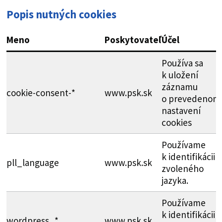
Popis nutných cookies
Meno
Poskytovateľ
Účel
Používa sa
k uložení
záznamu
cookie-consent-*
www.psk.sk
o prevedenom
nastavení
cookies
Používame
k identifikácii
pll_language
www.psk.sk
zvoleného
jazyka.
Používame
k identifikácii
wordpress_*
www.psk.sk