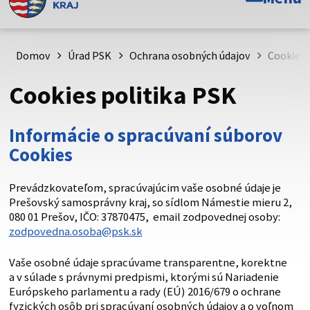
Toto je oficiálna webová stránka Prešovského
samosprávneho kraja. Oficiálne stránky využívajú doménu
psk.sk.
Domov
Úrad PSK
Ochrana osobných údajov
Cookies 
Táto stránka je zabezpečená
Cookies politika PSK
Buďte pozorní a vždy sa uistite, že zdieľate informácie iba
cez zabezpečenú webovú stránku. Zabezpečená stránka
Informácie o spracúvaní súborov
vždy začína https:// pred názvom domény webového sídla.
Cookies
Prevádzkovateľom, spracúvajúcim vaše osobné údaje je
Prešovský samosprávny kraj, so sídlom Námestie mieru 2,
080 01 Prešov, IČO: 37870475, email zodpovednej osoby:
zodpovedna.osoba@psk.sk
Vaše osobné údaje spracúvame transparentne, korektne
a v súlade s právnymi predpismi, ktorými sú Nariadenie
Európskeho parlamentu a rady (EÚ) 2016/679 o ochrane
fyzických osôb pri spracúvaní osobných údajov a o voľnom