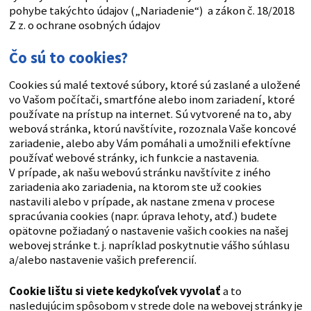
pohybe takýchto údajov („Nariadenie“) a zákon č. 18/2018
Z z. o ochrane osobných údajov
Čo sú to cookies?
Cookies sú malé textové súbory, ktoré sú zaslané a uložené
vo Vašom počítači, smartfóne alebo inom zariadení, ktoré
používate na prístup na internet. Sú vytvorené na to, aby
webová stránka, ktorú navštívite, rozoznala Vaše koncové
zariadenie, alebo aby Vám pomáhali a umožnili efektívne
používať webové stránky, ich funkcie a nastavenia.
V prípade, ak našu webovú stránku navštívite z iného
zariadenia ako zariadenia, na ktorom ste už cookies
nastavili alebo v prípade, ak nastane zmena v procese
spracúvania cookies (napr. úprava lehoty, atď.) budete
opätovne požiadaný o nastavenie vašich cookies na našej
webovej stránke t. j. napríklad poskytnutie vášho súhlasu
a/alebo nastavenie vašich preferencií.
Cookie lištu si viete kedykoľvek vyvolať
a to
nasledujúcim spôsobom v strede dole na webovej stránky je