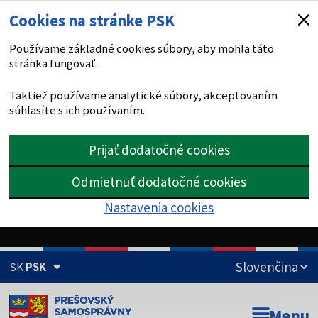
Cookies na stránke PSK
Používame základné cookies súbory, aby mohla táto
stránka fungovať.
Taktiež používame analytické súbory, akceptovaním
súhlasíte s ich používaním.
Prijať dodatočné cookies
Odmietnuť dodatočné cookies
Nastavenia cookies
SK
PSK
Doména psk.sk je oficiálna
Menu