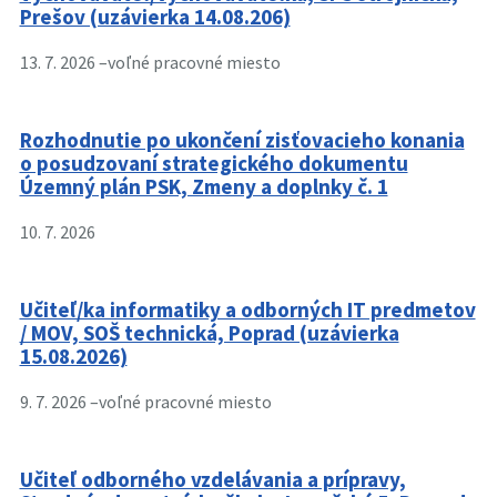
Prešov (uzávierka 14.08.206)
13. 7. 2026 –
voľné pracovné miesto
Rozhodnutie po ukončení zisťovacieho konania
o posudzovaní strategického dokumentu
Územný plán PSK, Zmeny a doplnky č. 1
10. 7. 2026
Učiteľ/ka informatiky a odborných IT predmetov
/ MOV, SOŠ technická, Poprad (uzávierka
15.08.2026)
9. 7. 2026 –
voľné pracovné miesto
Učiteľ odborného vzdelávania a prípravy,