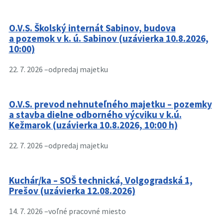
O.V.S. Školský internát Sabinov, budova
a pozemok v k. ú. Sabinov (uzávierka 10.8.2026,
10:00)
22. 7. 2026 –
odpredaj majetku
O.V.S. prevod nehnuteľného majetku – pozemky
a stavba dielne odborného výcviku v k.ú.
Kežmarok (uzávierka 10.8.2026, 10:00 h)
22. 7. 2026 –
odpredaj majetku
Kuchár/ka – SOŠ technická, Volgogradská 1,
Prešov (uzávierka 12.08.2026)
14. 7. 2026 –
voľné pracovné miesto