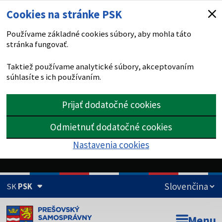
Cookies na stránke PSK
Používame základné cookies súbory, aby mohla táto
stránka fungovať.
Taktiež používame analytické súbory, akceptovaním
súhlasíte s ich používaním.
Prijať dodatočné cookies
Odmietnuť dodatočné cookies
Nastavenia cookies
SK
PSK
Doména psk.sk je oficiálna
Menu