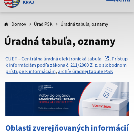
Toto je oficiálna webová stránka Prešovského
samosprávneho kraja. Oficiálne stránky využívajú doménu
psk.sk.
Domov
Úrad PSK
Úradná tabuľa, oznamy
Táto stránka je zabezpečená
Úradná tabuľa, oznamy
Buďte pozorní a vždy sa uistite, že zdieľate informácie iba
cez zabezpečenú webovú stránku. Zabezpečená stránka
CUET – Centrálna úradná elektronická tabuľa
,
Prístup
vždy začína https:// pred názvom domény webového sídla.
k informáciám podľa zákona č. 211/2000 Z. z. o slobodnom
prístupe k informáciám
,
archív úradnej tabule PSK
Oblasti zverejňovaných informácií