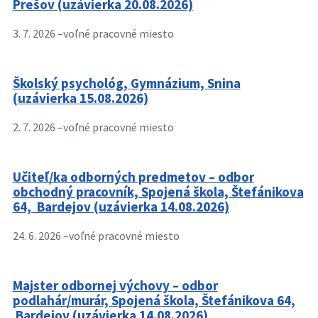
Prešov (uzávierka 20.08.2026)
3. 7. 2026 –
voľné pracovné miesto
Školský psychológ, Gymnázium, Snina
(uzávierka 15.08.2026)
2. 7. 2026 –
voľné pracovné miesto
Učiteľ/ka odborných predmetov – odbor
obchodný pracovník, Spojená škola, Štefánikova
64, Bardejov (uzávierka 14.08.2026)
24. 6. 2026 –
voľné pracovné miesto
Majster odbornej výchovy – odbor
podlahár/murár, Spojená škola, Štefánikova 64,
Bardejov (uzávierka 14.08.2026)