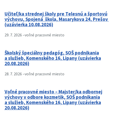
Učiteľ/ka strednej školy pre Telesnú a športovú
výchovu, Spojená škola, Masarykova 24, Prešov
(uzávierka 10.08.2026)
29. 7. 2026 –
voľné pracovné miesto
Školský špeciálny pedagóg, SOŠ podnikania
a služieb, Komenského 16, Lipany (uzávierka
20.08.2026)
28. 7. 2026 –
voľné pracovné miesto
Voľné pracovné miesto – Majster/ka odbornej
výchovy v odbore kozmetik, SOŠ podnikania
a služieb, Komenského 16, Lipany (uzávierka
20.08.2026)