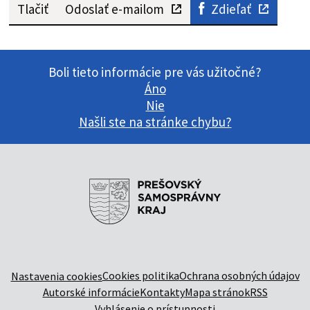
Tlačiť
Odoslať e-mailom
Zdieľať
Boli tieto informácie pre vás užitočné?
Áno
Nie
Našli ste na stránke chybu?
Cookies politika
Ochrana osobných údajov
Nastavenia cookies
Autorské informácie
Kontakty
Mapa stránok
RSS
Vyhlásenie o prístupnosti