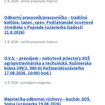
5. 8. 2026 –
voľné pracovné miesto
Odborný pracovník/pracovníčka – tradičná
kultúra, tanec, spev, Podtatranské osvetové
stredisko v Poprade (uzávierka žiadostí
21.8.2026)
3. 8. 2026 –
voľné pracovné miesto
O.V.S. – prenájom – nebytové priestory SOŠ
agropotravinárska a techcnická, Kušnierska
brána 349/2, 060 01 Kežmarok(uzávierka
17.08.2026, 10:00) hod.)
3. 8. 2026 –
prenájom majetku
Majster/ka odbornej výchovy – kuchár, SOŠ,
Snina (uzávierka 19.08.2026)