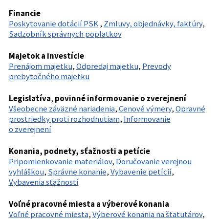
Financie
Poskytovanie dotácií PSK
,
Zmluvy, objednávky, faktúry
,
Sadzobník správnych poplatkov
Majetok a investície
Prenájom majetku
,
Odpredaj majetku
,
Prevody
prebytočného majetku
Legislatíva
,
povinné informovanie o zverejnení
Všeobecne záväzné nariadenia
,
Cenové výmery
,
Opravné
prostriedky proti rozhodnutiam
,
Informovanie
o zverejnení
Konania, podnety, sťažnosti a petície
Pripomienkovanie materiálov
,
Doručovanie verejnou
vyhláškou
,
Správne konanie
,
Vybavenie petícií
,
Vybavenia sťažností
Voľné pracovné miesta a výberové konania
Voľné pracovné miesta
,
Výberové konania na štatutárov
,