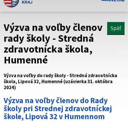
Toto je oficiálna webová stránka Prešovského
samosprávneho kraja. Oficiálne stránky využívajú doménu
psk.sk.
Výzva na voľby členov
Späť
Táto stránka je zabezpečená
rady školy - Stredná
zdravotnícka škola,
Buďte pozorní a vždy sa uistite, že zdieľate informácie iba
cez zabezpečenú webovú stránku. Zabezpečená stránka
Humenné
vždy začína https:// pred názvom domény webového sídla.
Výzva na voľby do rady školy - Stredná zdravotnícka
škola, Lipová 32, Humenné (uzávierka 31. októbra
2024)
Výzva na voľby členov do Rady
školy pri Strednej zdravotníckej
škole, Lipová 32 v Humennom