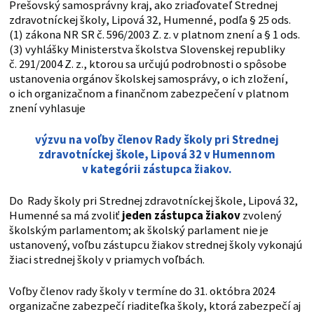
Prešovský samosprávny kraj, ako zriaďovateľ Strednej
zdravotníckej školy, Lipová 32, Humenné, podľa § 25 ods.
(1) zákona NR SR č. 596/2003 Z. z. v platnom znení a § 1 ods.
(3) vyhlášky Ministerstva školstva Slovenskej republiky
č. 291/2004 Z. z., ktorou sa určujú podrobnosti o spôsobe
ustanovenia orgánov školskej samosprávy, o ich zložení,
o ich organizačnom a finančnom zabezpečení v platnom
znení vyhlasuje
výzvu na voľby členov Rady školy pri Strednej
zdravotníckej škole, Lipová 32 v Humennom
v kategórii zástupca žiakov.
Do Rady školy pri Strednej zdravotníckej škole, Lipová 32,
Humenné sa má zvoliť
jeden zástupca žiakov
zvolený
školským parlamentom; ak školský parlament nie je
ustanovený, voľbu zástupcu žiakov strednej školy vykonajú
žiaci strednej školy v priamych voľbách.
Voľby členov rady školy v termíne do 31. októbra 2024
organizačne zabezpečí riaditeľka školy, ktorá zabezpečí aj