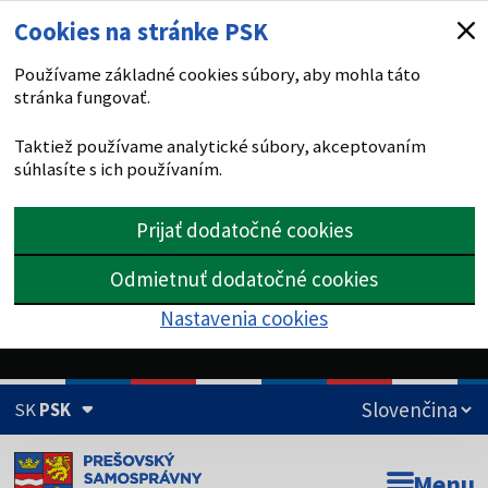
Cookies na stránke PSK
Používame základné cookies súbory, aby mohla táto
stránka fungovať.
Taktiež používame analytické súbory, akceptovaním
súhlasíte s ich používaním.
Prijať dodatočné cookies
Odmietnuť dodatočné cookies
Nastavenia cookies
SK
PSK
Doména psk.sk je oficiálna
Menu