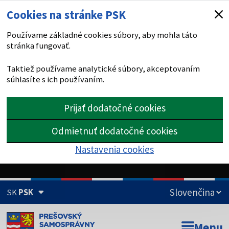
Cookies na stránke PSK
Používame základné cookies súbory, aby mohla táto
stránka fungovať.
Taktiež používame analytické súbory, akceptovaním
súhlasíte s ich používaním.
Prijať dodatočné cookies
Odmietnuť dodatočné cookies
Nastavenia cookies
SK
PSK
Doména psk.sk je oficiálna
Menu