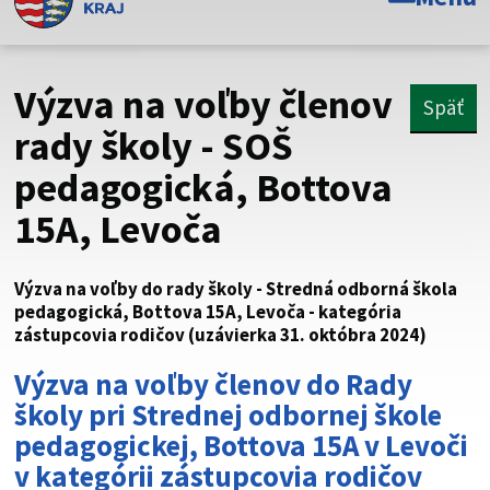
Toto je oficiálna webová stránka Prešovského
samosprávneho kraja. Oficiálne stránky využívajú doménu
psk.sk.
Výzva na voľby členov
Späť
Táto stránka je zabezpečená
rady školy - SOŠ
pedagogická, Bottova
Buďte pozorní a vždy sa uistite, že zdieľate informácie iba
cez zabezpečenú webovú stránku. Zabezpečená stránka
15A, Levoča
vždy začína https:// pred názvom domény webového sídla.
Výzva na voľby do rady školy - Stredná odborná škola
pedagogická, Bottova 15A, Levoča - kategória
zástupcovia rodičov (uzávierka 31. októbra 2024)
Výzva na voľby členov do Rady
školy pri Strednej odbornej škole
pedagogickej, Bottova 15A v Levoči
v kategórii zástupcovia
rodičov