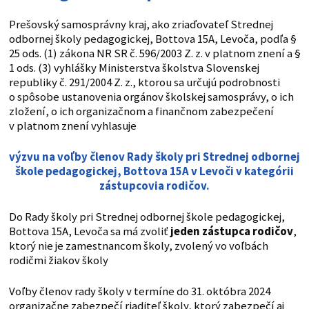
Prešovský samosprávny kraj, ako zriaďovateľ Strednej
odbornej školy pedagogickej, Bottova 15A, Levoča, podľa §
25 ods. (1) zákona NR SR č. 596/2003 Z. z. v platnom znení a §
1 ods. (3) vyhlášky Ministerstva školstva Slovenskej
republiky č. 291/2004 Z. z., ktorou sa určujú podrobnosti
o spôsobe ustanovenia orgánov školskej samosprávy, o ich
zložení, o ich organizačnom a finančnom zabezpečení
v platnom znení vyhlasuje
výzvu na voľby členov Rady školy pri Strednej odbornej
škole pedagogickej, Bottova 15A v Levoči v kategórii
zástupcovia rodičov.
Do Rady školy pri Strednej odbornej škole pedagogickej,
Bottova 15A, Levoča sa má zvoliť
jeden zástupca rodičov
,
ktorý nie je zamestnancom školy, zvolený vo voľbách
rodičmi žiakov školy
Voľby členov rady školy v termíne do 31. októbra 2024
organizačne zabezpečí riaditeľ školy, ktorý zabezpečí aj