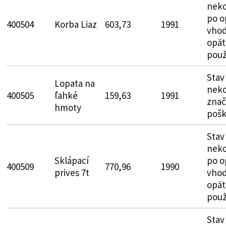
neko
po o
400504
Korba Liaz
603,73
1991
vhod
opät
použ
Stav
Lopata na
neko
400505
ľahké
159,63
1991
zna
hmoty
poš
Stav
neko
Sklápací
po o
400509
770,96
1990
prives 7t
vhod
opät
použ
Stav