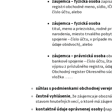
záujemca – fyzická osoba
zapísa
registri obchodné meno, sídlo, IČ
číslo účtu, alebo
záujemca – fyzická osoba
titul, meno a priezvisko, rodné p
narodenia, miesto trvalého poby
spojenie – číslo účtu, v prípade 
údaje obidvoch), alebo
záujemca – právnická osoba
obc
bankové spojenie – číslo účtu, št
výpisu z príslušného registra, údaj 
Obchodný register Okresného sú
vložka ……
súhlas s podmienkami obchodnej verejn
čestné vyhlásenie
, že záujemca je obozn
stavom hnuteľných vecí, o ktoré má záuje
kontaktné údaje oprávnenej osoby (
napr