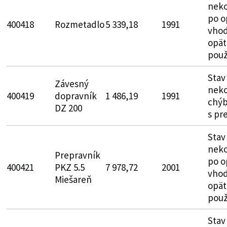
neko
po o
400418
Rozmetadlo
5 339,18
1991
vhod
opät
použ
Stav
Závesný
neko
400419
dopravník
1 486,19
1991
chýb
DZ 200
s pr
Stav
neko
Prepravník
po o
400421
PKZ 5.5
7 978,72
2001
vhod
Miešareň
opät
použ
Stav