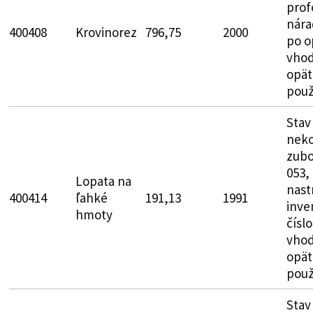
prof
nára
400408
Krovinorez
796,75
2000
po o
vhod
opät
použ
Stav
neko
zubo
053,
Lopata na
nast
400414
ľahké
191,13
1991
inve
hmoty
čísl
vhod
opät
použ
Stav