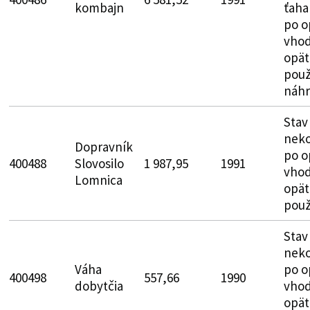
kombajn
ťaha
po o
vhod
opät
použ
náhr
Stav
neko
Dopravník
po o
400488
Slovosilo
1 987,95
1991
vhod
Lomnica
opät
použ
Stav
neko
Váha
po o
400498
557,66
1990
dobytčia
vhod
opät