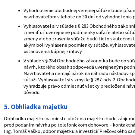
Vyhodnotenie obchodnej verejnej súťaže bude pí
navrhovateľom v lehote do 30 dní od vyhodnotenia 
Vyhlasovateľ si v súlade s § 283 Obchodného zákonn
zmeniť už uverejnené podmienky súťaže alebo súťaž 
zmeny alebo zrušenia súťaže budú tieto skutočnos
akým boli vyhlásené podmienky súťaže. Vyhlasovate
ustanovenia kúpnej zmluvy.
V súlade s § 284 Obchodného zákonníka bude do súť
návrh, ktorého obsah zodpovedá uverejneným pod
Navrhovatelia nemajú nárok na náhradu nákladov sp
súťaži. Vyhlasovateľ si v zmysle § 287 ods. 2 Obcho
vyhradzuje právo odmietnuť všetky predložené náv
dôvodu.
5. Obhliadka majetku
Obhliadka majetku na mieste uloženia majetku bude záujem
pred podaním návrhu po telefonickom dohovore – kontaktná
Ing. Tomáš Vaško, odbor majetku a investícií Prešovského sam