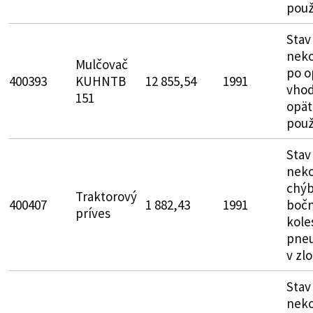
použ
Stav
neko
Mulčovač
po o
400393
KUHNTB
12 855,54
1991
vhod
151
opät
použ
Stav
neko
chýb
Traktorový
400407
1 882,43
1991
bočn
príves
kole
pne
v zl
Stav
neko