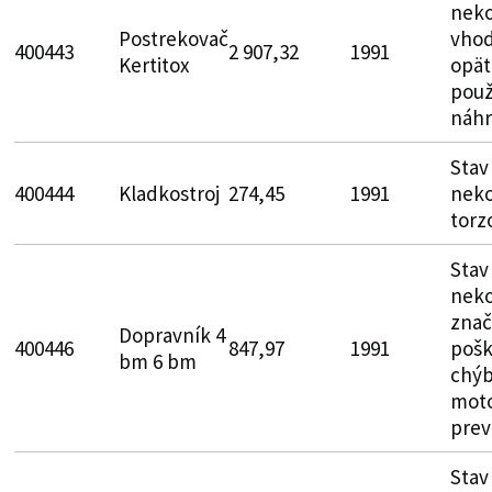
neko
Postrekovač
vhod
400443
2 907,32
1991
Kertitox
opät
použ
náhr
Stav
400444
Kladkostroj
274,45
1991
neko
torz
Stav
neko
zna
Dopravník 4
400446
847,97
1991
pošk
bm 6 bm
chýb
moto
prev
Stav