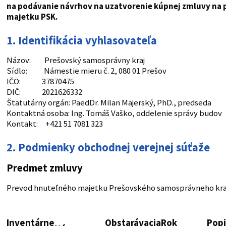
na podávanie návrhov na uzatvorenie kúpnej zmluvy na 
majetku PSK.
1. Identifikácia vyhlasovateľa
Názov: Prešovský samosprávny kraj
Sídlo: Námestie mieru č. 2, 080 01 Prešov
IČO: 37870475
DIČ: 2021626332
Štatutárny orgán: PaedDr. Milan Majerský, PhD., predseda
Kontaktná osoba: Ing. Tomáš Vaško, oddelenie správy budov
Kontakt: +421 51 7081 323
2. Podmienky obchodnej verejnej súťaže
Predmet zmluvy
Prevod hnuteľného majetku Prešovského samosprávneho kraj
Inventárne
Obstarávacia
Rok
Pop