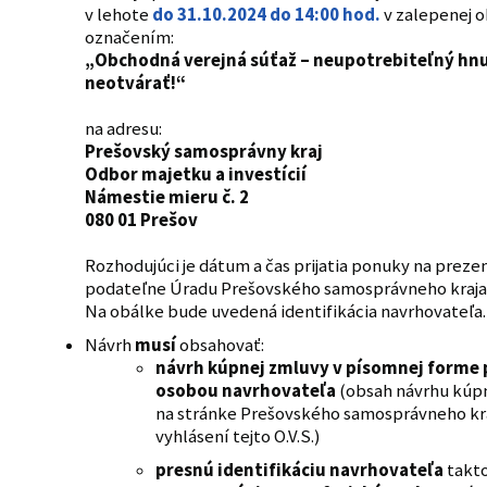
v lehote
do 31.10.2024 do 14:00 hod.
v zalepenej o
označením:
„Obchodná verejná súťaž – neupotrebiteľný hn
neotvárať!“
na adresu:
Prešovský samosprávny kraj
Odbor majetku a investícií
Námestie mieru č. 2
080 01 Prešov
Rozhodujúci je dátum a čas prijatia ponuky na preze
podateľne Úradu Prešovského samosprávneho kraja
Na obálke bude uvedená identifikácia navrhovateľa.
Návrh
musí
obsahovať:
návrh kúpnej zmluvy v písomnej forme
osobou navrhovateľa
(obsah návrhu kúpn
na stránke Prešovského samosprávneho kra
vyhlásení tejto O.V.S.)
presnú identifikáciu navrhovateľa
takto