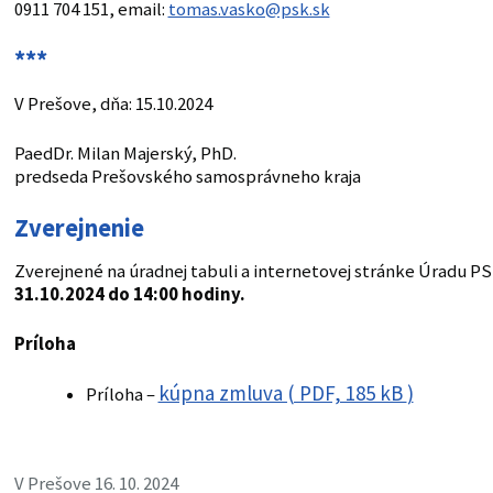
0911 704 151, email:
tomas.vasko@psk.sk
***
V Prešove, dňa: 15.10.2024
PaedDr. Milan Majerský, PhD.
predseda Prešovského samosprávneho kraja
Zverejnenie
Zverejnené na úradnej tabuli a internetovej stránke Úradu P
31.10.2024 do 14:00 hodiny.
Príloha
kúpna zmluva ( PDF, 185 kB
)
Príloha –
V Prešove 16. 10. 2024