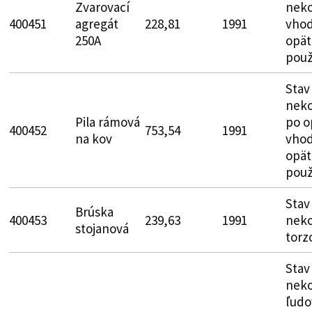
Zvarovací
neko
400451
agregát
228,81
1991
vhod
250A
opät
použ
Stav
neko
Pila rámová
po o
400452
753,54
1991
na kov
vhod
opät
použ
Stav
Brúska
400453
239,63
1991
neko
stojanová
torz
Stav
neko
ľudo