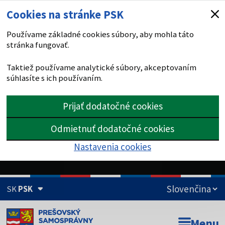
Cookies na stránke PSK
Používame základné cookies súbory, aby mohla táto
stránka fungovať.
Taktiež používame analytické súbory, akceptovaním
súhlasíte s ich používaním.
Prijať dodatočné cookies
Odmietnuť dodatočné cookies
Nastavenia cookies
SK
PSK
Doména psk.sk je oficiálna
Menu