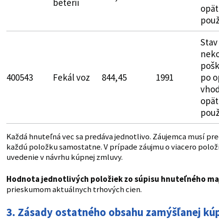
betérií
opät
použ
Stav
neko
pošk
400543
Fekál voz
844,45
1991
po o
vhod
opät
použ
Každá hnuteľná vec sa predáva jednotlivo. Záujemca musí pr
každú položku samostatne. V prípade záujmu o viacero polož
uvedenie v návrhu kúpnej zmluvy.
Hodnota jednotlivých položiek zo súpisu hnuteľného ma
prieskumom aktuálnych trhových cien.
3.
Zásady ostatného obsahu zamýšľanej kúp