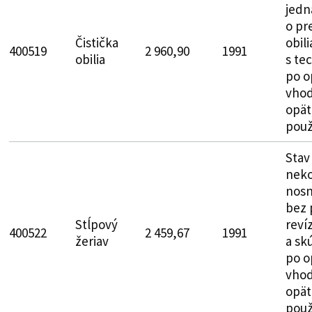
jedn
o pr
Čistička
obil
400519
2 960,90
1991
obilia
s te
po o
vhod
opät
použ
Stav
neko
nosn
bez 
Stĺpový
revíz
400522
2 459,67
1991
žeriav
a sk
po o
vhod
opät
použ