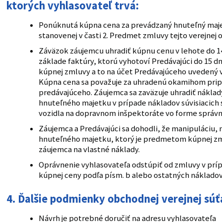
ktorých vyhlasovateľ trvá:
Ponúknutá kúpna cena za prevádzaný hnuteľný maj
stanovenej v časti 2. Predmet zmluvy tejto verejnej 
Záväzok záujemcu uhradiť kúpnu cenu v lehote do 1
základe faktúry, ktorú vyhotoví Predávajúci do 15 dn
kúpnej zmluvy a to na účet Predávajúceho uvedený v
Kúpna cena sa považuje za uhradenú okamihom pripí
predávajúceho. Záujemca sa zaväzuje uhradiť nákla
hnuteľného majetku v prípade nákladov súvisiacich 
vozidla na dopravnom inšpektoráte vo forme správn
Záujemca a Predávajúci sa dohodli, že manipuláciu, 
hnuteľného majetku, ktorý je predmetom kúpnej z
záujemca na vlastné náklady.
Oprávnenie vyhlasovateľa odstúpiť od zmluvy v príp
kúpnej ceny podľa písm. b alebo ostatných nákladov 
4. Ďalšie podmienky obchodnej verejnej súť
Návrh je potrebné doručiť na adresu vyhlasovateľa