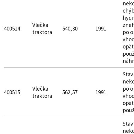
neko
chýb
hydr
Vlečka
zne
400514
540,30
1991
traktora
po o
vhod
opät
použ
náhr
Stav
neko
Vlečka
po o
400515
562,57
1991
traktora
vhod
opät
použ
Stav
neko