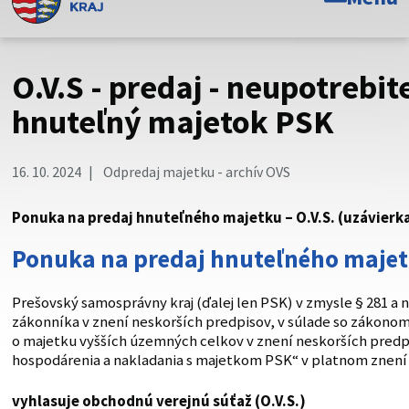
Toto je oficiálna webová stránka Prešovského
samosprávneho kraja. Oficiálne stránky využívajú doménu
psk.sk.
O.V.S - predaj - neupotrebit
Táto stránka je zabezpečená
hnuteľný majetok PSK
Buďte pozorní a vždy sa uistite, že zdieľate informácie iba
cez zabezpečenú webovú stránku. Zabezpečená stránka
16. 10. 2024
Odpredaj majetku - archív OVS
vždy začína https:// pred názvom domény webového sídla.
Ponuka na predaj hnuteľného majetku – O.V.S. (uzávierka
Ponuka na predaj hnuteľného maje
Prešovský samosprávny kraj (ďalej len PSK) v zmysle § 281 a
zákonníka v znení neskorších predpisov, v súlade so zákonom č
o majetku vyšších územných celkov v znení neskorších predp
hospodárenia a nakladania s majetkom PSK“ v platnom znen
vyhlasuje obchodnú verejnú súťaž (O.V.S.)