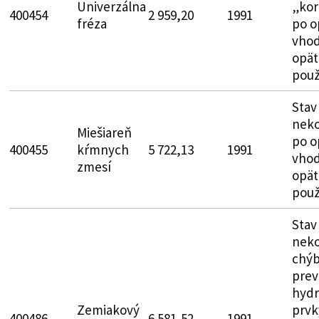
Univerzálna
„kor
400454
2 959,20
1991
fréza
po o
vhod
opät
použ
Stav
neko
Miešiareň
po o
400455
kŕmnych
5 722,13
1991
vhod
zmesí
opät
použ
Stav
neko
chýb
prev
hydr
Zemiakový
prvk
400486
6 581,52
1991