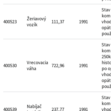
Stav
komp
Žeriavový
400523
111,37
1991
vhod
vozík
opät
použ
Stav
komp
250k
Vrecovacia
hist
400530
722,96
1991
váha
po o
vhod
opät
použ
Stav
komp
Nabíjač
400539
237,77
1991
vhod