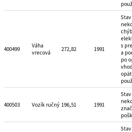
použ
Stav
neko
chý
elek
Váha
s pr
400499
272,82
1991
vrecová
a po
po o
vhod
opät
použ
Stav
neko
400503
Vozík ručný
196,51
1991
zna
poš
Stav