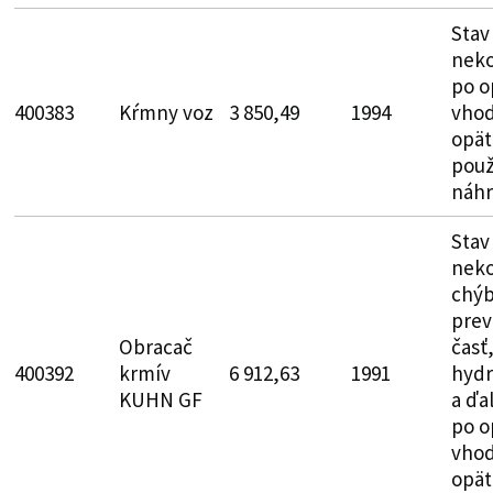
Stav
neko
po o
400383
Kŕmny voz
3 850,49
1994
vhod
opät
použ
náhr
Stav
neko
chý
prev
Obracač
časť,
400392
krmív
6 912,63
1991
hydr
KUHN GF
a ďal
po o
vhod
opät