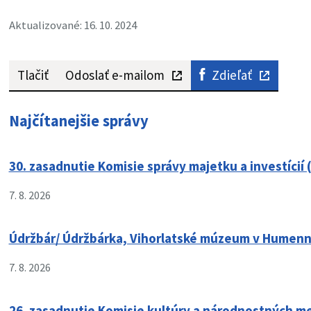
Aktualizované: 16. 10. 2024
Tlačiť
Odoslať e-mailom
Zdieľať
Najčítanejšie správy
30. zasadnutie Komisie správy majetku a investícií 
7. 8. 2026
Údržbár/ Údržbárka, Vihorlatské múzeum v Humen
7. 8. 2026
26. zasadnutie Komisie kultúry a národnostných me