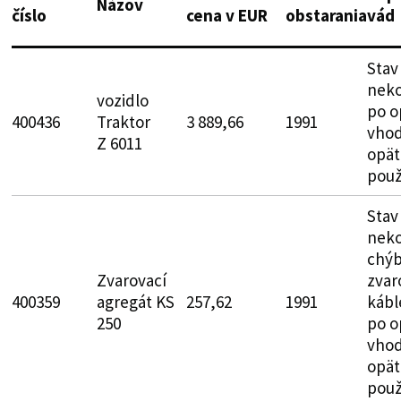
Názov
číslo
cena v EUR
obstarania
vád
Stav
neko
vozidlo
po o
400436
Traktor
3 889,66
1991
vhod
Z 6011
opät
použ
Stav
neko
chýb
Zvarovací
zvar
400359
agregát KS
257,62
1991
kábl
250
po o
vhod
opät
použ