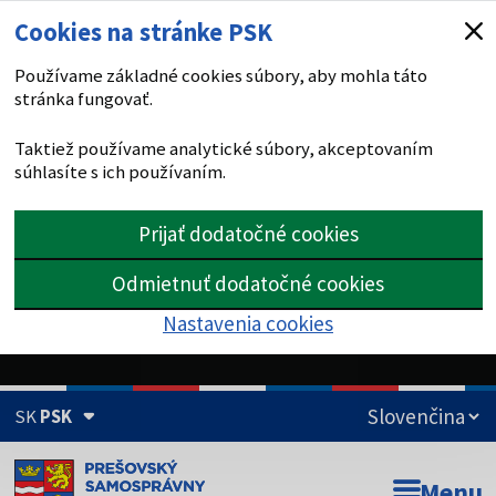
Cookies na stránke PSK
Používame základné cookies súbory, aby mohla táto
stránka fungovať.
Taktiež používame analytické súbory, akceptovaním
súhlasíte s ich používaním.
Prijať dodatočné cookies
Odmietnuť dodatočné cookies
Nastavenia cookies
SK
PSK
Doména psk.sk je oficiálna
Menu