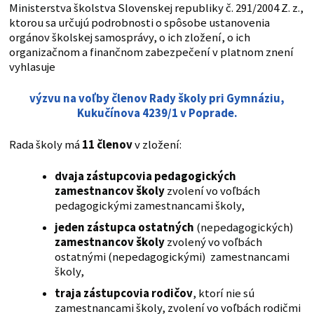
Ministerstva školstva Slovenskej republiky č. 291/2004 Z. z.,
ktorou sa určujú podrobnosti o spôsobe ustanovenia
orgánov školskej samosprávy, o ich zložení, o ich
organizačnom a finančnom zabezpečení v platnom znení
vyhlasuje
výzvu na voľby členov
Rady školy pri
Gymnáziu,
Kukučínova 4239/1 v Poprade
.
Rada školy má
11 členov
v zložení:
dvaja zástupcovia pedagogických
zamestnancov školy
zvolení vo voľbách
pedagogickými zamestnancami školy,
jeden zástupca ostatných
(nepedagogických)
zamestnancov školy
zvolený vo voľbách
ostatnými (nepedagogickými) zamestnancami
školy,
traja zástupcovia rodičov
, ktorí nie sú
zamestnancami školy, zvolení vo voľbách rodičmi