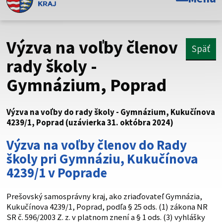
Toto je oficiálna webová stránka Prešovského
samosprávneho kraja. Oficiálne stránky využívajú doménu
psk.sk.
Výzva na voľby členov
Späť
Táto stránka je zabezpečená
rady školy -
Gymnázium, Poprad
Buďte pozorní a vždy sa uistite, že zdieľate informácie iba
cez zabezpečenú webovú stránku. Zabezpečená stránka
vždy začína https:// pred názvom domény webového sídla.
Výzva na voľby do rady školy - Gymnázium, Kukučínova
4239/1, Poprad (uzávierka 31. októbra 2024)
Výzva na voľby členov do Rady
školy pri Gymnáziu, Kukučínova
4239/1 v Poprade
Prešovský samosprávny kraj, ako zriaďovateľ Gymnázia,
Kukučínova 4239/1, Poprad, podľa § 25 ods. (1) zákona NR
SR č. 596/2003 Z. z. v platnom znení a § 1 ods. (3) vyhlášky