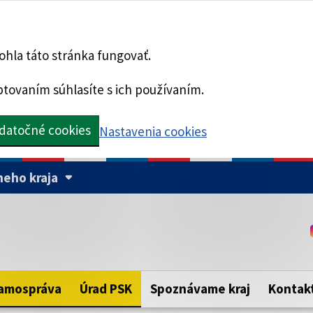
hla táto stránka fungovať.
tovaním súhlasíte s ich používaním.
datočné cookies
Nastavenia cookies
eho kraja
Táto stránka je zabezpe
Buďte pozorní a vždy sa ui
ého samosprávneho kraja.
zabezpečenú webovú strá
https:// pred názvom dom
amospráva
Úrad PSK
Spoznávame kraj
Kontak