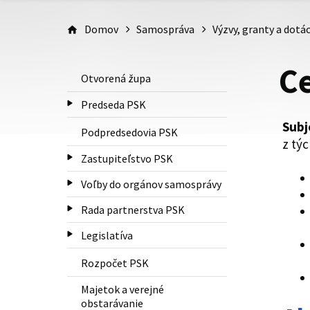
Domov
Samospráva
Výzvy, granty a dotác
C
Otvorená župa
Predseda PSK
Subj
Podpredsedovia PSK
z tý
Zastupiteľstvo PSK
Voľby do orgánov samosprávy
Rada partnerstva PSK
Legislatíva
Rozpočet PSK
Majetok a verejné
obstarávanie