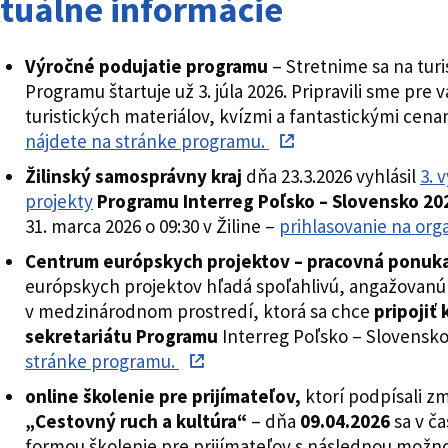
tuálne informácie
Výročné podujatie programu
– Stretnime sa na tur
Programu štartuje už 3. júla 2026. Pripravili sme pr
turistických materiálov, kvízmi a fantastickými cena
nájdete na stránke programu.
Žilinský samosprávny kraj
dňa 23.3.2026 vyhlásil
3. 
projekty
Programu Interreg Poľsko – Slovensko 2
31. marca 2026 o 09:30 v Žiline –
prihlasovanie na org
Centrum európskych projektov – pracovná ponuk
európskych projektov hľadá spoľahlivú, angažovanú
v medzinárodnom prostredí, ktorá sa chce
pripojiť
sekretariátu Programu
Interreg Poľsko – Slovensk
stránke programu.
online školenie pre prijímateľov,
ktorí podpísali z
„Cestovný ruch a kultúra“
– dňa
09.04.2026
sa v ča
formou školenie pre prijímateľov s následnou možno