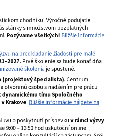
istickom chodníku! Výročné podujatie
e vás stánky s množstvom bezplatných
mi.
Pozývame všetkých!
Bližšie informácie
výzvu na predkladanie žiadostí pre malé
021–2027.
Prvé školenie sa bude konať dňa
anizované školenia
je spustené.
a
(projektový špecialista)
. Centrum
 a otvorenú osobu s nadšením pre prácu
 k dynamickému tímu Spoločného
o
v Krakove
.
Bližšie informácie nájdete na
mluvu o poskytnutí príspevku
v rámci výzvy
se 9:00 – 13:50 hod uskutoční online
sťou online konzultácií so zástupcami SpS.