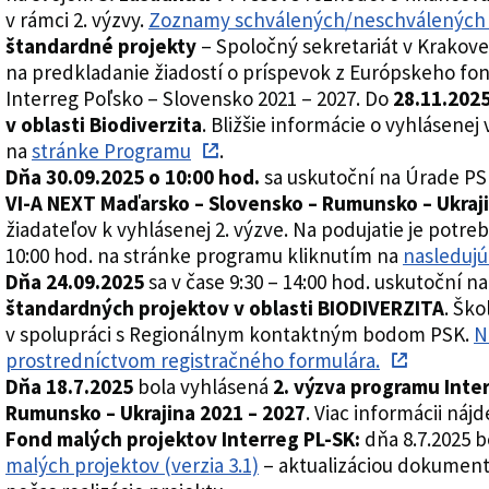
v rámci 2. výzvy.
Zoznamy schválených/neschválených p
štandardné projekty
– Spoločný sekretariát v Krakove 
na predkladanie žiadostí o príspevok z Európskeho fo
Interreg Poľsko – Slovensko 2021 – 2027. Do
28.11.202
v oblasti Biodiverzita
. Bližšie informácie o vyhlásene
na
stránke Programu
.
Dňa 30.09.2025 o 10:00 hod.
sa uskutoční na Úrade P
VI-A NEXT Maďarsko – Slovensko – Rumunsko – Ukraj
žiadateľov k vyhlásenej 2. výzve. Na podujatie je potre
10:00 hod. na stránke programu kliknutím na
nasledujú
Dňa 24.09.2025
sa v čase 9:30 – 14:00 hod. uskutoční 
štandardných projektov v oblasti BIODIVERZITA
. Ško
v spolupráci s Regionálnym kontaktným bodom PSK.
N
prostredníctvom registračného formulára.
Dňa 18.7.2025
bola vyhlásená
2. výzva programu Inte
Rumunsko – Ukrajina 2021 – 2027
. Viac informácii náj
Fond malých projektov Interreg PL-SK:
dňa 8.7.2025 b
malých projektov (verzia 3.1)
– aktualizáciou dokumentu