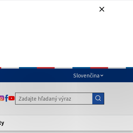
čená
ODKAZ SA OTVORÍ NA NOVEJ KARTE
ODKAZ SA OTVORÍ NA NOVEJ KARTE
ODKAZ SA OTVORÍ NA NOVEJ KARTE
stite, že zdieľate informácie iba cez
nku. Zabezpečená stránka vždy začína
ény webového sídla.
ty