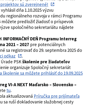
rojektov sú zverejnené!
vyhlásil dňa 1.10.2025 výzvu
ndu regionálneho rozvoja v rámci Programu
5
môžete predložiť žiadosť o príspevok
j výzve spoločného sekretariátu nájdete
SK
INFORMAČNÝ DEŇ Programu Interreg
ina 2021 – 2027
pre potenciálnych
bné sa registrovať do 29. septembra 2025 do
ci odkaz
.
na Úrade PSK
školenie pre žiadateľov
lenie organizuje Spoločný sekretariát
a školenie sa môžete prihlásiť do 19.09.2025
rreg VI-A NEXT Maďarsko – Slovensko –
dete
tu
.
ola aktualizovaná
Príručka pre prijímateľa
 sa ruší dokladovanie služobnej cesty