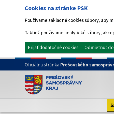
Cookies na stránke PSK
Používame základné cookies súbory, aby mo
Taktiež používame analytické súbory, akcep
Prijať dodatočné cookies
Odmietnuť do
PRESKOČIŤ NA HLAVNÝ OBSAH
Oficiálna stránka
Prešovského samosprávn
Doména psk.sk je oficiálna
Toto je oficiálna webová stránka Prešovsk
Oficiálne stránky využívajú doménu psk.sk.
S