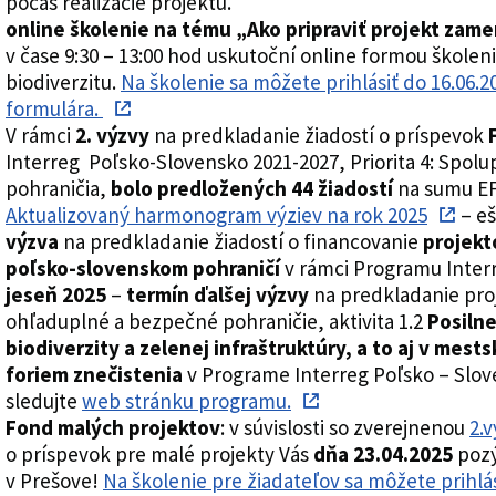
počas realizácie projektu.
online školenie na tému „Ako pripraviť projekt zame
v čase 9:30 – 13:00 hod uskutoční online formou škole
biodiverzitu.
Na školenie sa môžete prihlásiť do 16.06.
formulára.
V rámci
2. výzvy
na predkladanie žiadostí o príspevok
Interreg Poľsko-Slovensko 2021-2027, Priorita 4: Spolu
pohraničia,
bolo predložených 44 žiadostí
na sumu E
Aktualizovaný harmonogram výziev na rok 2025
– eš
výzva
na predkladanie žiadostí o financovanie
projekt
poľsko-slovenskom pohraničí
v rámci Programu Inter
jeseň 2025
–
termín ďalšej výzvy
na predkladanie proj
ohľaduplné a bezpečné pohraničie, aktivita 1.2
Posilne
biodiverzity a zelenej infraštruktúry, a to aj v mest
foriem znečistenia
v Programe Interreg Poľsko – Slove
sledujte
web stránku programu.
Fond malých projektov
: v súvislosti so zverejnenou
2.
o príspevok pre malé projekty Vás
dňa 23.04.2025
pozý
v Prešove!
Na školenie pre žiadateľov sa môžete prihlá