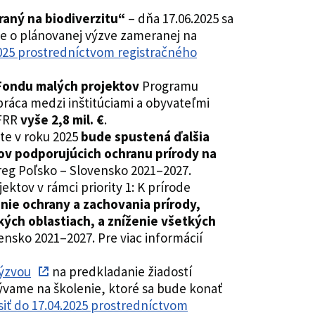
raný na biodiverzitu“
– dňa 17.06.2025 sa
nie o plánovanej výzve zameranej na
2025 prostredníctvom registračného
Fondu malých projektov
Programu
práca medzi inštitúciami a obyvateľmi
FRR
vyše 2,8 mil. €
.
te v roku 2025
bude spustená ďalšia
ov podporujúcich ochranu prírody na
reg Poľsko – Slovensko 2021–2027.
ektov v rámci priority 1: K prírode
nie ochrany a zachovania prírody,
ských oblastiach, a zníženie všetkých
nsko 2021–2027. Pre viac informácií
výzvou
na predkladanie žiadostí
vame na školenie, ktoré sa bude konať
siť do 17.04.2025 prostredníctvom