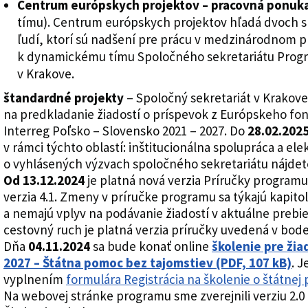
Centrum európskych projektov – pracovná ponuk
tímu). Centrum európskych projektov hľadá dvoch s
ľudí, ktorí sú nadšení pre prácu v medzinárodnom pro
k dynamickému tímu Spoločného sekretariátu Progr
v Krakove.
štandardné projekty
– Spoločný sekretariát v Krakove 
na predkladanie žiadostí o príspevok z Európskeho fo
Interreg Poľsko – Slovensko 2021 – 2027. Do
28.02.202
v rámci týchto oblastí: inštitucionálna spolupráca a ele
o vyhlásených výzvach spoločného sekretariátu nájde
Od 13.12.2024
je platná nová verzia Príručky programu
verzia 4.1. Zmeny v príručke programu sa týkajú kapitol
a nemajú vplyv na podávanie žiadostí v aktuálne prebie
cestovný ruch je platná verzia príručky uvedená v bode 1
Dňa
04.11.2024
sa bude konať online
školenie pre žia
2027 – Štátna pomoc bez tajomstiev (PDF, 107 kB)
. 
vyplnením
formulára Registrácia na školenie o štátnej
Na webovej stránke programu sme zverejnili verziu 2.0 