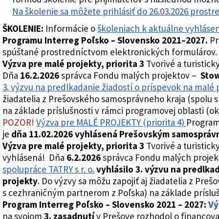
Na školenie sa môžete prihlásiť do 26.03.2026 prost
ŠKOLENIE:
Informácie o
školeniach k aktuálne vyhlás
Programu Interreg Poľsko – Slovensko 2021–2027.
Pr
spúštané prostredníctvom elektronických formulárov.
Výzva pre malé projekty, priorita 3
Tvorivé a turistick
Dňa
16.2.2026
správca Fondu malých projektov –
Stow
3. výzvu na predlkadanie žiadostí o príspevok na malé 
žiadatelia z Prešovského samosprávneho kraja (spolu 
na základe príslušnosti v rámci programovej oblasti (ok
POZOR!
Vý
zva pre MALÉ PROJEKTY (priorita 4)
Program
je
dňa 11.02.2026 vyhlásená Prešovským samospráv
Výzva pre malé projekty, priorita 3
Tvorivé a turistick
vyhlásená! Dňa
6.2.2026
správca Fondu malých proje
spolupráce TATRY s r. o.
vyhlásilo 3. výzvu na predlka
projekty
. Do výzvy sa môžu zapojiť aj žiadatelia z Pr
s cezhraničným partnerom z Poľska) na základe prísluš
Program Interreg Poľsko – Slovensko 2021 – 2027:
Vý
na svojom
3. zasadnutí
v Prešove rozhodol o financovan