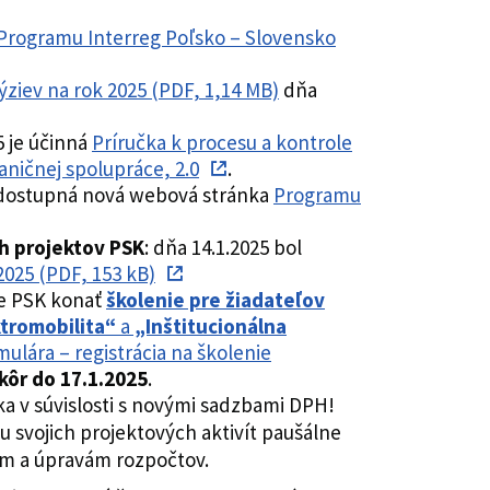
 Programu Interreg Poľsko – Slovensko
iev na rok 2025 (PDF, 1,14 MB)
dňa
5 je účinná
Príručka k procesu a kontrole
ničnej spolupráce, 2.0
.
 dostupná nová webová stránka
Programu
h projektov
PSK
: dňa 14.1.2025 bol
025 (PDF, 153 kB)
de PSK konať
školenie pre žiadateľov
tromobilita“
a
„Inštitucionálna
ulára – registrácia na školenie
kôr do 17.1.2025
.
a v súvislosti s novými sadzbami DPH!
iu svojich projektových aktivít paušálne
ám a úpravám rozpočtov.