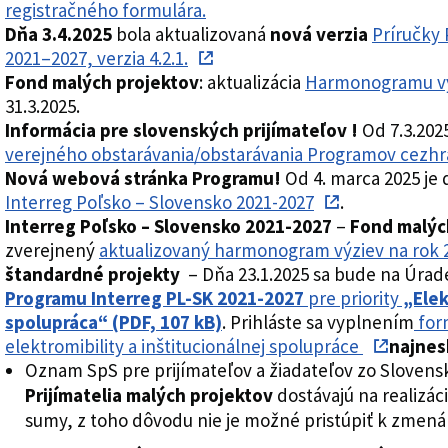
registračného formulára.
Dňa 3.4.2025
bola aktualizovaná
nová verzia
Príručky
2021–2027, verzia 4.2.1.
Fond malých projektov
: aktualizácia
Harmonogramu výz
31.3.2025.
Informácia pre slovenských prijímateľov !
Od 7.3.202
verejného obstarávania/obstarávania Programov cezhra
Nová webová stránka Programu!
Od 4. marca 2025 je
Interreg Poľsko – Slovensko 2021-2027
.
Interreg Poľsko – Slovensko 2021-2027
–
Fond malýc
zverejnený
aktualizovaný harmonogram výziev na rok 2
štandardné projekty
– Dňa 23.1.2025 sa bude na Úra
Programu Interreg PL-SK 2021-2027
pre priority
„Elek
spolupráca“ (PDF, 107 kB)
. Prihláste sa vyplnením
form
elektromibility a inštitucionálnej spolupráce
najnes
Oznam SpS pre prijímateľov a žiadateľov zo Slovensk
Prijímatelia malých projektov
dostávajú na realizác
sumy, z toho dôvodu nie je možné pristúpiť k zmen