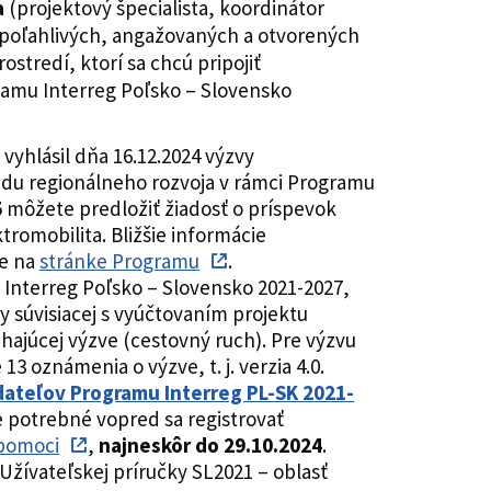
a
(projektový špecialista, koordinátor
poľahlivých, angažovaných a otvorených
stredí, ktorí sa chcú pripojiť
amu Interreg Poľsko – Slovensko
vyhlásil dňa 16.12.2024 výzvy
ndu regionálneho rozvoja v rámci Programu
5
môžete predložiť žiadosť o príspevok
ktromobilita. Bližšie informácie
te na
stránke Programu
.
 Interreg Poľsko – Slovensko 2021-2027,
y súvisiacej s vyúčtovaním projektu
hajúcej výzve (cestovný ruch). Pre výzvu
3 oznámenia o výzve, t. j. verzia 4.0.
dateľov Programu Interreg PL-SK 2021-
Je potrebné vopred sa registrovať
 pomoci
,
najneskôr do 29.10.2024
.
Užívateľskej príručky SL2021 – oblasť