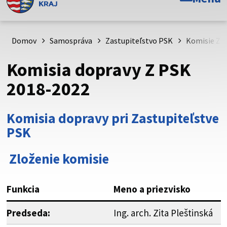
Toto je oficiálna webová stránka Prešovského
samosprávneho kraja. Oficiálne stránky využívajú doménu
psk.sk.
Domov
Samospráva
Zastupiteľstvo PSK
Komisie Z P
Táto stránka je zabezpečená
Komisia dopravy Z PSK
Buďte pozorní a vždy sa uistite, že zdieľate informácie iba
2018-2022
cez zabezpečenú webovú stránku. Zabezpečená stránka
vždy začína https:// pred názvom domény webového sídla.
Komisia dopravy pri Zastupiteľstve
PSK
Zloženie komisie
Funkcia
Meno a priezvisko
Predseda:
Ing. arch. Zita Pleštinská