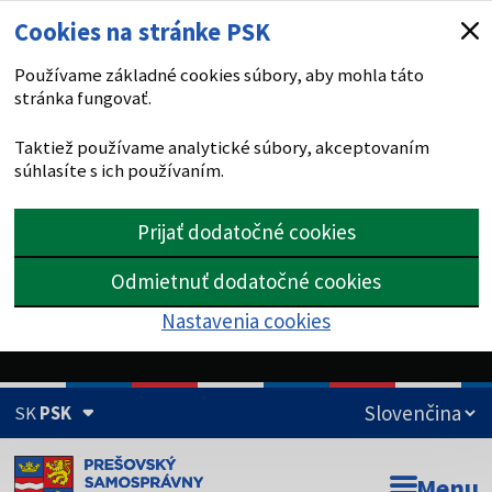
Cookies na stránke PSK
Používame základné cookies súbory, aby mohla táto
stránka fungovať.
Taktiež používame analytické súbory, akceptovaním
súhlasíte s ich používaním.
Prijať dodatočné cookies
Odmietnuť dodatočné cookies
Nastavenia cookies
SK
PSK
Doména psk.sk je oficiálna
Menu