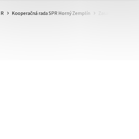
MR
Kooperačná rada SPR Horný Zemplín
Zasadnutia KR Hor