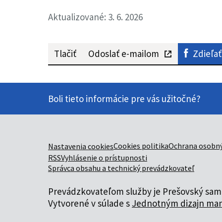
Aktualizované: 3. 6. 2026
Tlačiť
Odoslať e-mailom
Zdieľať
Boli tieto informácie pre vás užitočné?
Cookies politika
Ochrana osobný
Nastavenia cookies
RSS
Vyhlásenie o prístupnosti
Správca obsahu a technický prevádzkovateľ
Prevádzkovateľom služby je Prešovský samo
Vytvorené v súlade s
Jednotným dizajn man