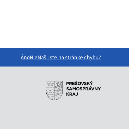
Áno
Nie
Našli ste na stránke chybu?