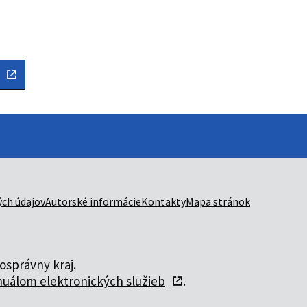
ch údajov
Autorské informácie
Kontakty
Mapa stránok
správny kraj.
uálom elektronických služieb
.