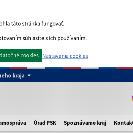
hla táto stránka fungovať.
tovaním súhlasíte s ich používaním.
datočné cookies
Nastavenia cookies
eho kraja
Táto stránka je zabezpe
Buďte pozorní a vždy sa ui
ého samosprávneho kraja.
zabezpečenú webovú strá
https:// pred názvom dom
amospráva
Úrad PSK
Spoznávame kraj
Kontak