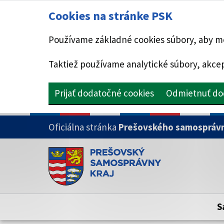
Cookies na stránke PSK
Používame základné cookies súbory, aby mo
Taktiež používame analytické súbory, akcep
Prijať dodatočné cookies
Odmietnuť do
PRESKOČIŤ NA HLAVNÝ OBSAH
Oficiálna stránka
Prešovského samosprávn
Doména psk.sk je oficiálna
Toto je oficiálna webová stránka Prešovsk
Oficiálne stránky využívajú doménu psk.sk.
S