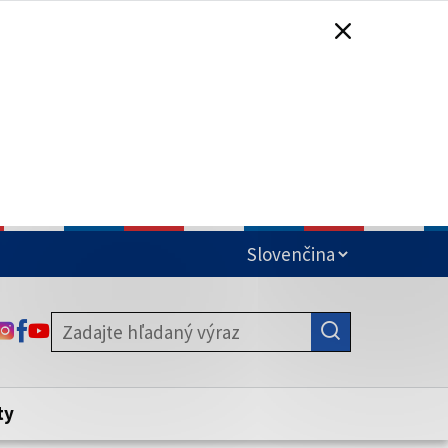
čená
ODKAZ SA OTVORÍ NA NOVEJ KARTE
ODKAZ SA OTVORÍ NA NOVEJ KARTE
ODKAZ SA OTVORÍ NA NOVEJ KARTE
stite, že zdieľate informácie iba cez
nku. Zabezpečená stránka vždy začína
ény webového sídla.
ty