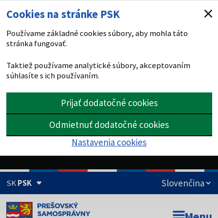
Cookies na stránke PSK
Používame základné cookies súbory, aby mohla táto
stránka fungovať.
Taktiež používame analytické súbory, akceptovaním
súhlasíte s ich používaním.
Prijať dodatočné cookies
Odmietnuť dodatočné cookies
Nastavenia cookies
SK
PSK
Doména psk.sk je oficiálna
Menu