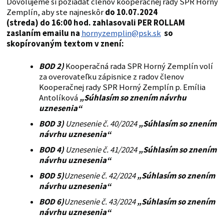
Dovoľujeme si požiadať členov kooperačnej rady SPR Horný
Zemplín, aby ste najneskôr
do 10.07.2024
(streda) do 16:00 hod. zahlasovali PER ROLLAM
zaslaním emailu na
hornyzemplin@psk.sk
so
skopírovaným textom v znení:
BOD 2)
Kooperačná rada SPR Horný Zemplín volí
za overovateľku zápisnice z radov členov
Kooperačnej rady SPR Horný Zemplín p. Emília
Antolíková
„Súhlasím so znením návrhu
uznesenia“
BOD 3)
Uznesenie č. 40/2024
„Súhlasím so znením
návrhu uznesenia“
BOD 4)
Uznesenie č. 41/2024
„Súhlasím so znením
návrhu uznesenia“
BOD 5)
Uznesenie č. 42/2024
„Súhlasím so znením
návrhu uznesenia“
BOD 6)
Uznesenie č. 43/2024
„Súhlasím so znením
návrhu uznesenia“