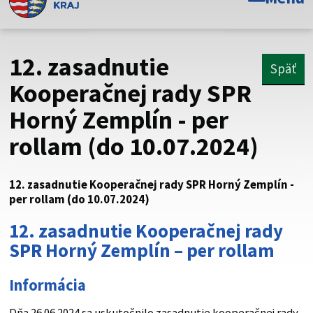
Toto je oficiálna webová stránka Prešovského
samosprávneho kraja. Oficiálne stránky využívajú doménu
psk.sk.
12. zasadnutie
Späť
Táto stránka je zabezpečená
Kooperačnej rady SPR
Horný Zemplín - per
Buďte pozorní a vždy sa uistite, že zdieľate informácie iba
cez zabezpečenú webovú stránku. Zabezpečená stránka
rollam (do 10.07.2024)
vždy začína https:// pred názvom domény webového sídla.
12. zasadnutie Kooperačnej rady SPR Horný Zemplín -
per rollam (do 10.07.2024)
12. zasadnutie Kooperačnej rady
SPR Horný Zemplín – per rollam
Informácia
Dňa 26.06.2024 sa uskutočnilo zasadnutie kooperačnej rady