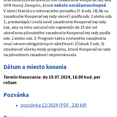
SPR Horný Zemplín, ktoré
nebolo uznášaniaschopné
.
V rámci štatútu a rokovacieho poriadku čl. 6 ods. (4) Ak sa
zasadnutie Kooperačnej rady ukončí podľa ods. 2 alebo ods.
3, predsedajúci zvolá nové zasadnutie Kooperačnej rady
tak, aby sa toto uskutočnilo najneskôr do 15 dní od
ukončenia pôvodného zasadnutia Kooperačnej rady podľa
ods. 2 alebo ods. 3. Program takto zvolaného zasadnutia
musí okrem obligatórnych náležitostí (Článok 5 ods. 3)
obsahovať všetky body programu, ktoré Kooperačná rada
na pôvodnom zasadnutí neprerokovala.
Dátum a miesto konania
Termín hlasovania: do 10.07.2024, 16:00 hod
,
per
rollam
Pozvánka
pozvánka 12/2024 (PDF, 230 kB)