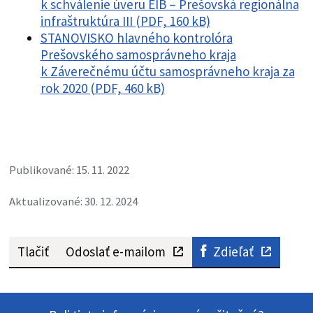
k schválenie úveru EIB – Prešovská regionálna
infraštruktúra III (PDF, 160 kB)
STANOVISKO hlavného kontrolóra
Prešovského samosprávneho kraja
k Záverečnému účtu samosprávneho kraja za
rok 2020 (PDF, 460 kB)
Publikované: 15. 11. 2022
Aktualizované: 30. 12. 2024
Tlačiť
Odoslať e-mailom
Zdieľať