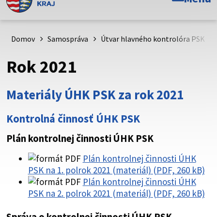
Toto je oficiálna webová stránka Prešovského
samosprávneho kraja. Oficiálne stránky využívajú doménu
psk.sk.
Domov
Samospráva
Útvar hlavného kontrolóra PSK
Táto stránka je zabezpečená
Rok 2021
Buďte pozorní a vždy sa uistite, že zdieľate informácie iba
cez zabezpečenú webovú stránku. Zabezpečená stránka
Materiály ÚHK PSK za rok 2021
vždy začína https:// pred názvom domény webového sídla.
Kontrolná činnosť ÚHK PSK
Plán kontrolnej činnosti ÚHK PSK
Plán kontrolnej činnosti ÚHK
PSK na 1. polrok 2021 (materiál) (PDF, 260 kB)
Plán kontrolnej činnosti ÚHK
PSK na 2. polrok 2021 (materiál) (PDF, 260 kB)
Správa o kontrolnej činnosti ÚHK PSK