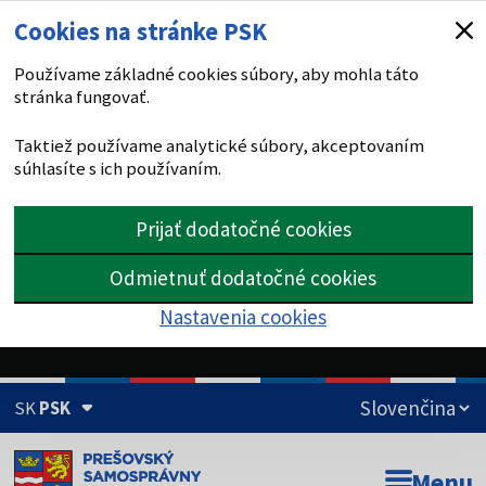
Cookies na stránke PSK
Používame základné cookies súbory, aby mohla táto
stránka fungovať.
Taktiež používame analytické súbory, akceptovaním
súhlasíte s ich používaním.
Prijať dodatočné cookies
Odmietnuť dodatočné cookies
Nastavenia cookies
SK
PSK
Doména psk.sk je oficiálna
Menu