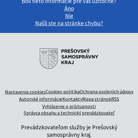
Boli tieto informácie pre vás užitočné?
Áno
Nie
Našli ste na stránke chybu?
Cookies politika
Ochrana osobných údajov
Nastavenia cookies
Autorské informácie
Kontakty
Mapa stránok
RSS
Vyhlásenie o prístupnosti
Správca obsahu a technický prevádzkovateľ
Prevádzkovateľom služby je Prešovský
samosprávny kraj.