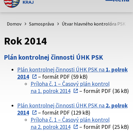
Toto je oficiálna webová stránka Prešovského
samosprávneho kraja. Oficiálne stránky využívajú doménu
psk.sk.
Domov
Samospráva
Útvar hlavného kontrolóra PSK
Táto stránka je zabezpečená
Rok 2014
Buďte pozorní a vždy sa uistite, že zdieľate informácie iba
cez zabezpečenú webovú stránku. Zabezpečená stránka
Plán kontrolnej činnosti ÚHK PSK
vždy začína https:// pred názvom domény webového sídla.
Plán kontrolnej činnosti ÚHK PSK na
1. polrok
2014
– formát PDF (59 kB)
Príloha č. 1 – Časový plán kontrol
na 1. polrok 2014
– formát PDF (36 kB)
Plán kontrolnej činnosti ÚHK PSK na
2. polrok
2014
– formát PDF (129 kB)
Príloha č. 1 – Časový plán kontrol
na 2. polrok 2014
– formát PDF (25 kB)