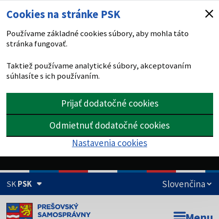
Cookies na stránke PSK
Používame základné cookies súbory, aby mohla táto
stránka fungovať.
Taktiež používame analytické súbory, akceptovaním
súhlasíte s ich používaním.
Prijať dodatočné cookies
Odmietnuť dodatočné cookies
Nastavenia cookies
SK
PSK
Doména psk.sk je oficiálna
Menu