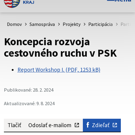
Toto je oficiálna webová stránka Prešovského
samosprávneho kraja. Oficiálne stránky využívajú doménu
psk.sk.
Domov
Samospráva
Projekty
Participácia
Partic
Táto stránka je zabezpečená
Koncepcia rozvoja
Buďte pozorní a vždy sa uistite, že zdieľate informácie iba
cestovného ruchu v PSK
cez zabezpečenú webovú stránku. Zabezpečená stránka
vždy začína https:// pred názvom domény webového sídla.
Report Workshop I. (PDF, 1253 kB)
Publikované: 28. 2. 2024
Aktualizované: 9. 8. 2024
Tlačiť
Odoslať e-mailom
Zdieľať