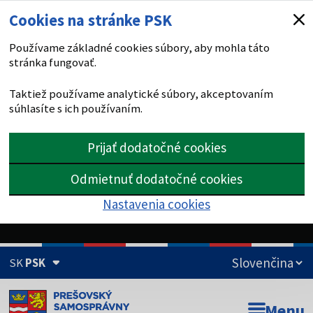
Cookies na stránke PSK
Používame základné cookies súbory, aby mohla táto
stránka fungovať.
Taktiež používame analytické súbory, akceptovaním
súhlasíte s ich používaním.
Prijať dodatočné cookies
Odmietnuť dodatočné cookies
Nastavenia cookies
SK
PSK
Doména psk.sk je oficiálna
Menu