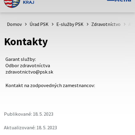
Toto je oficiálna webová stránka Prešovského
samosprávneho kraja. Oficiálne stránky využívajú doménu
psk.sk.
Domov
Úrad PSK
E-služby PSK
Zdravotníctvo
Am
Táto stránka je zabezpečená
Kontakty
Buďte pozorní a vždy sa uistite, že zdieľate informácie iba
cez zabezpečenú webovú stránku. Zabezpečená stránka
Garant služby:
vždy začína https:// pred názvom domény webového sídla.
Odbor zdravotníctva
zdravotnictvo@psk.sk
Kontakt na zodpovedných zamestnancov:
Publikované: 18. 5. 2023
Aktualizované: 18. 5. 2023