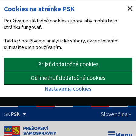
Cookies na stránke PSK
Používame základné cookies súbory, aby mohla táto
stránka fungovať.
Taktiež používame analytické súbory, akceptovaním
súhlasíte s ich používaním.
Prijať dodatočné cookies
Odmietnuť dodatočné cookies
Nastavenia cookies
SK
PSK
Doména psk.sk je oficiálna
Menu