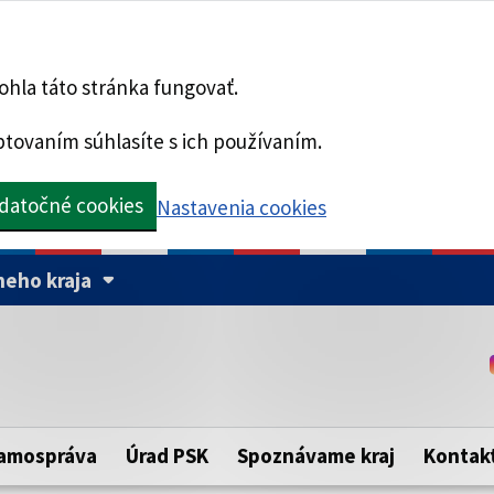
hla táto stránka fungovať.
tovaním súhlasíte s ich používaním.
datočné cookies
Nastavenia cookies
eho kraja
Táto stránka je zabezpe
Buďte pozorní a vždy sa ui
ého samosprávneho kraja.
zabezpečenú webovú strá
https:// pred názvom dom
amospráva
Úrad PSK
Spoznávame kraj
Kontak