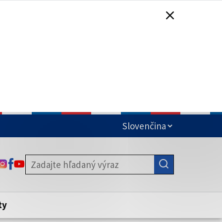
čená
ODKAZ SA OTVORÍ NA NOVEJ KARTE
ODKAZ SA OTVORÍ NA NOVEJ KARTE
ODKAZ SA OTVORÍ NA NOVEJ KARTE
stite, že zdieľate informácie iba cez
nku. Zabezpečená stránka vždy začína
ény webového sídla.
ty