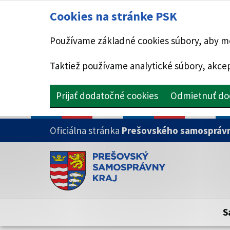
Cookies na stránke PSK
Používame základné cookies súbory, aby mo
Taktiež používame analytické súbory, akcep
Prijať dodatočné cookies
Odmietnuť do
PRESKOČIŤ NA HLAVNÝ OBSAH
Oficiálna stránka
Prešovského samosprávn
Doména psk.sk je oficiálna
Toto je oficiálna webová stránka Prešovsk
Oficiálne stránky využívajú doménu psk.sk.
S