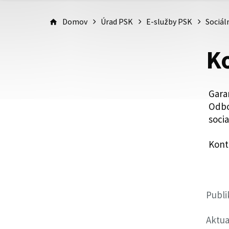
Domov
Úrad PSK
E-služby PSK
Sociál
K
Gara
Odbo
soci
Kont
Publi
Aktua