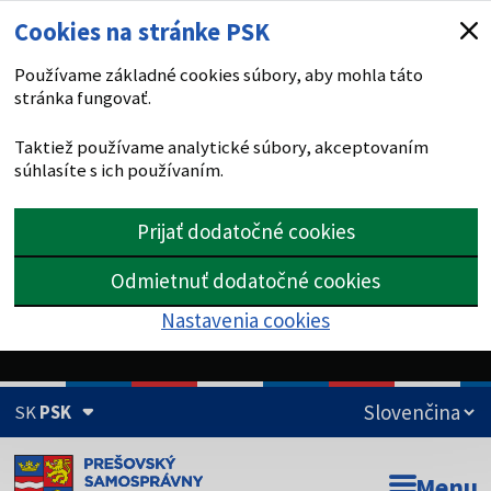
Cookies na stránke PSK
Používame základné cookies súbory, aby mohla táto
stránka fungovať.
Taktiež používame analytické súbory, akceptovaním
súhlasíte s ich používaním.
Prijať dodatočné cookies
Odmietnuť dodatočné cookies
Nastavenia cookies
SK
PSK
Doména psk.sk je oficiálna
Menu