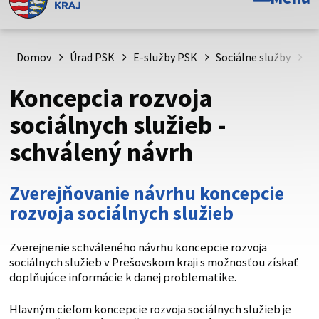
Toto je oficiálna webová stránka Prešovského
samosprávneho kraja. Oficiálne stránky využívajú doménu
psk.sk.
Domov
Úrad PSK
E-služby PSK
Sociálne služby
Ko
Táto stránka je zabezpečená
Koncepcia rozvoja
Buďte pozorní a vždy sa uistite, že zdieľate informácie iba
sociálnych služieb -
cez zabezpečenú webovú stránku. Zabezpečená stránka
schválený návrh
vždy začína https:// pred názvom domény webového sídla.
Zverejňovanie návrhu koncepcie
rozvoja sociálnych služieb
Zverejnenie schváleného návrhu koncepcie rozvoja
sociálnych služieb v Prešovskom kraji s možnosťou získať
doplňujúce informácie k danej problematike.
Hlavným cieľom koncepcie rozvoja sociálnych služieb je