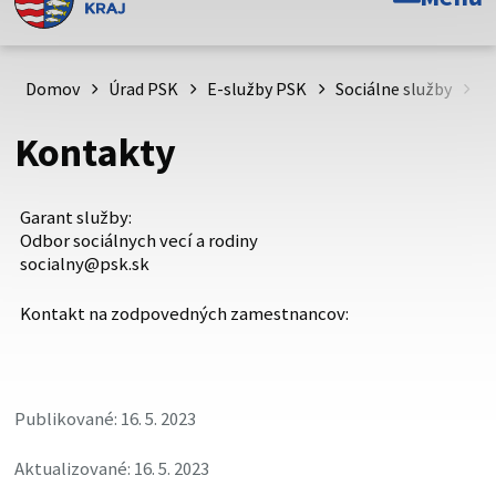
Toto je oficiálna webová stránka Prešovského
samosprávneho kraja. Oficiálne stránky využívajú doménu
psk.sk.
Domov
Úrad PSK
E-služby PSK
Sociálne služby
Fi
Táto stránka je zabezpečená
Kontakty
Buďte pozorní a vždy sa uistite, že zdieľate informácie iba
cez zabezpečenú webovú stránku. Zabezpečená stránka
Garant služby:
vždy začína https:// pred názvom domény webového sídla.
Odbor sociálnych vecí a rodiny
socialny@psk.sk
Kontakt na zodpovedných zamestnancov:
Publikované: 16. 5. 2023
Aktualizované: 16. 5. 2023