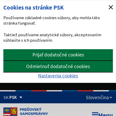
Cookies na stránke PSK
Používame základné cookies súbory, aby mohla táto
stránka fungovať.
Taktiež používame analytické súbory, akceptovaním
súhlasíte s ich používaním.
Prijať dodatočné cookies
Odmietnuť dodatočné cookies
Nastavenia cookies
SK
PSK
Doména psk.sk je oficiálna
Menu