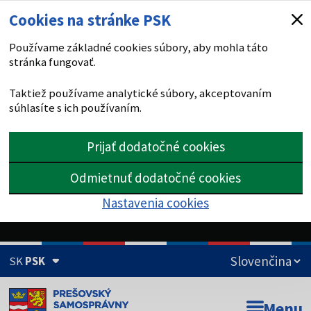
Cookies na stránke PSK
Používame základné cookies súbory, aby mohla táto
stránka fungovať.
Taktiež používame analytické súbory, akceptovaním
súhlasíte s ich používaním.
Prijať dodatočné cookies
Odmietnuť dodatočné cookies
Nastavenia cookies
SK
PSK
Doména psk.sk je oficiálna
Menu