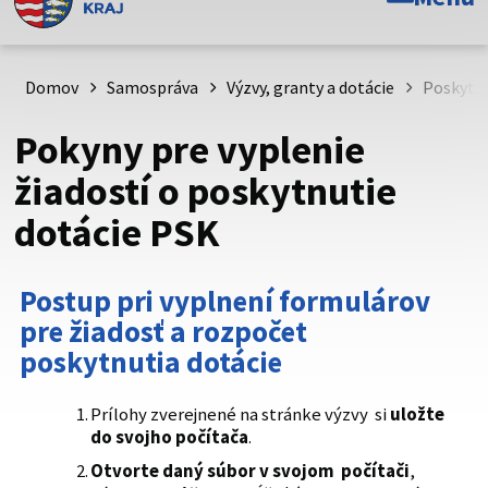
Toto je oficiálna webová stránka Prešovského
samosprávneho kraja. Oficiálne stránky využívajú doménu
psk.sk.
Domov
Samospráva
Výzvy, granty a dotácie
Poskytov
Táto stránka je zabezpečená
Pokyny pre vyplenie
Buďte pozorní a vždy sa uistite, že zdieľate informácie iba
žiadostí o poskytnutie
cez zabezpečenú webovú stránku. Zabezpečená stránka
dotácie PSK
vždy začína https:// pred názvom domény webového sídla.
Postup pri vyplnení formulárov
pre žiadosť a rozpočet
poskytnutia dotácie
Prílohy zverejnené na stránke výzvy si
uložte
do svojho počítača
.
Otvorte daný súbor v svojom počítači
,