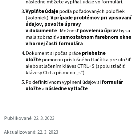
následne môžete vypĺňať údaje vo formulári.
Vyplňte údaje
podľa požadovaných položiek
(koloniek).
V prípade problémov pri vpisovaní
údajov, povoľte úpravy
v dokumente
. Možnosť
povelenia úprav
by sa
mala zobraziť v
samostatnom farebnom okne
v hornej časti formulára
.
Dokument si počas práce
priebežne
uložte
pomocou príslušného tlačítka pre uložiť
alebo stlačením kláves CTRL+S (spolu stlačiť
klávesy Ctrl a písmeno „s“).
Po definitívnom vyplnení údajov si
formulár
uložte
a
následne vytlačte
.
Publikované: 22. 3. 2023
Aktualizované: 22. 3. 2023