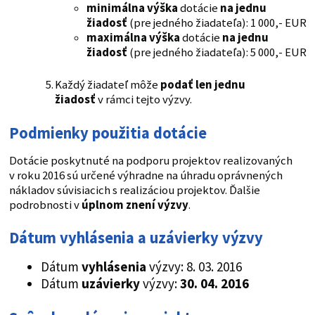
minimálna výška
dotácie
na jednu
žiadosť
(pre jedného žiadateľa): 1 000,- EUR
maximálna výška
dotácie
na jednu
žiadosť
(pre jedného žiadateľa): 5 000,- EUR
Každý žiadateľ môže
podať len jednu
žiadosť
v rámci tejto výzvy.
Podmienky použitia dotácie
Dotácie poskytnuté na podporu projektov realizovaných
v roku 2016 sú určené výhradne na úhradu oprávnených
nákladov súvisiacich s realizáciou projektov. Ďalšie
podrobnosti v
úplnom znení výzvy
.
Dátum vyhlásenia a uzávierky výzvy
Dátum
vyhlásenia
výzvy: 8. 03. 2016
Dátum
uzávierky
výzvy:
30. 04. 2016