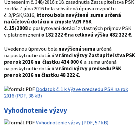
Uznesením č. 348/2016 z 18. zasadnutia Zastupiteľstva PSK
zo dňa 7. júna 2016 bola schválená úprava rozpočtu
č. 3/PSK/2016,
ktorou bola navýšená suma určená
na účelovú dotáciu v zmysle VZN PSK
č. 15/2008
o poskytovaní dotácií z vlastných príjmov PSK
v platnom znení
o 182 222 € na celkovú výšku 482 222 €.
Uvedenou úpravou bola
navýšená suma
určená
na poskytnutie dotácií
v rámci výzvy Zastupiteľstva PSK
pre rok 2016 na čiastku 434 000
€ a suma určená
na poskytnutie dotácií
v rámci výzvy predsedu PSK
pre rok 2016 na čiastku 48 222 €.
Dodatok č. 1 k Výzve predsedu PSK na rok
2016 (PDF, 38 kB)
Vyhodnotenie výzvy
Vyhodnotenie výzvy (PDF, 57 kB)