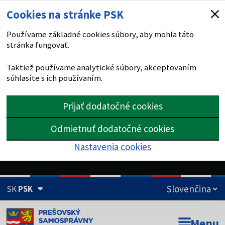
Cookies na stránke PSK
Používame základné cookies súbory, aby mohla táto
stránka fungovať.
Taktiež používame analytické súbory, akceptovaním
súhlasíte s ich používaním.
Prijať dodatočné cookies
Odmietnuť dodatočné cookies
Nastavenia cookies
SK
PSK
Doména psk.sk je oficiálna
Menu