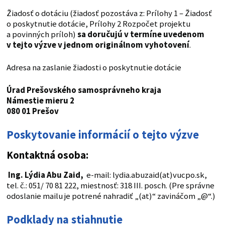
Žiadosť o dotáciu (žiadosť pozostáva z: Prílohy 1 – Žiadosť
o poskytnutie dotácie, Prílohy 2 Rozpočet projektu
a povinných príloh)
sa doručujú v termíne uvedenom
v tejto výzve v jednom originálnom vyhotovení
.
Adresa na zaslanie žiadosti o poskytnutie dotácie
Úrad Prešovského samosprávneho kraja
Námestie mieru 2
080 01 Prešov
Poskytovanie informácií o tejto výzve
Kontaktná osoba
:
Ing. Lýdia Abu Zaid
,
e-mail: lydia.abuzaid(at)vucpo.sk,
tel. č.: 051/ 70 81 222, miestnosť: 318 III. posch. (Pre správne
odoslanie mailu je potrené nahradiť „(at)“ zavináčom „@“.)
Podklady na stiahnutie