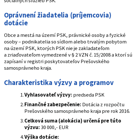
sociálnych služieb PSK.
Oprávnení žiadatelia (príjemcovia)
dotácie
Obce a mestá na území PSK, právnické osoby a fyzické
osoby – podnikatelia so sídlom alebo trvalým pobytom
na území PSK, ktorých PSK nie je zakladateľom
a zriaďovateľom vymedzené v § 2 VZN č. 15/2008 a ktorí sú
zapísaní v registri poskytovateľov Prešovského
samosprávneho kraja.
Charakteristika výzvy a programov
Vyhlasovateľ výzvy:
predseda PSK
Finančné zabezpečenie:
Dotácia z rozpočtu
Prešovského samosprávneho kraja pre rok 2016.
Celková suma (alokácia) určená pre túto
výzvu:
30 000,- EUR
Výška dotácie: