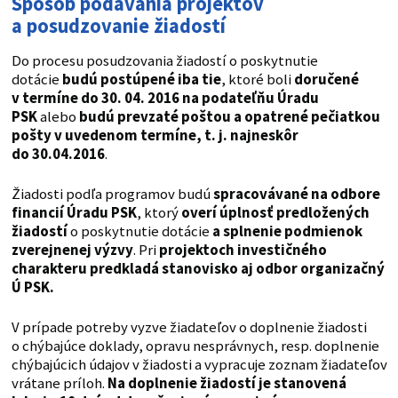
Spôsob podávania projektov
a posudzovanie žiadostí
Do procesu posudzovania žiadostí o poskytnutie
dotácie
budú postúpené iba tie
, ktoré boli
doručené
v termíne do 30. 04. 2016 na podateľňu Úradu
PSK
alebo
budú prevzaté poštou a opatrené pečiatkou
pošty v uvedenom termíne, t. j. najneskôr
do 30.04.2016
.
Žiadosti podľa programov budú
spracovávané na odbore
financií Úradu PSK
, ktorý
overí úplnosť predložených
žiadostí
o poskytnutie dotácie
a splnenie podmienok
zverejnenej výzvy
. Pri
projektoch investičného
charakteru predkladá stanovisko aj odbor organizačný
Ú PSK.
V prípade potreby vyzve žiadateľov o doplnenie žiadosti
o chýbajúce doklady, opravu nesprávnych, resp. doplnenie
chýbajúcich údajov v žiadosti a vypracuje zoznam žiadateľov
vrátane príloh.
Na doplnenie žiadostí je stanovená