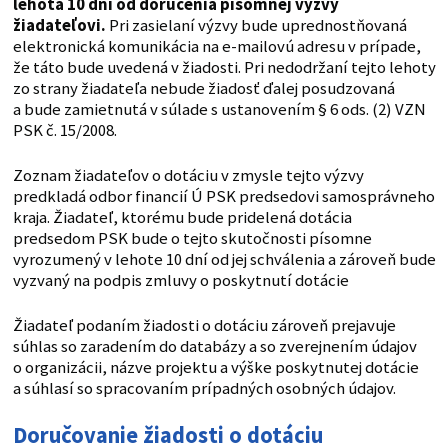
lehota 10 dní od doručenia písomnej výzvy
žiadateľovi.
Pri zasielaní výzvy bude uprednostňovaná
elektronická komunikácia na e-mailovú adresu v prípade,
že táto bude uvedená v žiadosti. Pri nedodržaní tejto lehoty
zo strany žiadateľa nebude žiadosť ďalej posudzovaná
a bude zamietnutá v súlade s ustanovením § 6 ods. (2) VZN
PSK č. 15/2008.
Zoznam žiadateľov o dotáciu v zmysle tejto výzvy
predkladá odbor financií Ú PSK predsedovi samosprávneho
kraja. Žiadateľ, ktorému bude pridelená dotácia
predsedom PSK bude o tejto skutočnosti písomne
vyrozumený v lehote 10 dní od jej schválenia a zároveň bude
vyzvaný na podpis zmluvy o poskytnutí dotácie
Žiadateľ podaním žiadosti o dotáciu zároveň prejavuje
súhlas so zaradením do databázy a so zverejnením údajov
o organizácii, názve projektu a výške poskytnutej dotácie
a súhlasí so spracovaním prípadných osobných údajov.
Doručovanie žiadosti o dotáciu