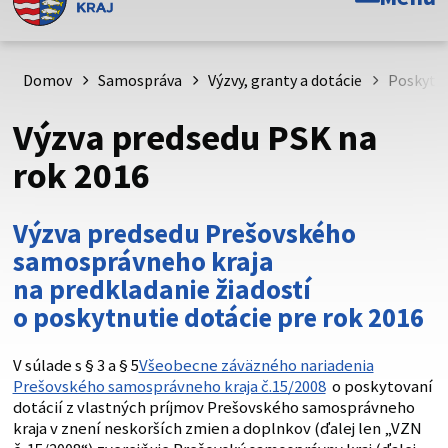
Toto je oficiálna webová stránka Prešovského
samosprávneho kraja. Oficiálne stránky využívajú doménu
psk.sk.
Domov
Samospráva
Výzvy, granty a dotácie
Poskytov
Táto stránka je zabezpečená
Výzva predsedu PSK na
Buďte pozorní a vždy sa uistite, že zdieľate informácie iba
rok 2016
cez zabezpečenú webovú stránku. Zabezpečená stránka
vždy začína https:// pred názvom domény webového sídla.
Výzva predsedu Prešovského
samosprávneho kraja
na predkladanie žiadostí
o poskytnutie dotácie pre rok 2016
V súlade s § 3 a § 5
Všeobecne záväzného nariadenia
Prešovského samosprávneho kraja č.15/2008
o poskytovaní
dotácií z vlastných príjmov Prešovského samosprávneho
kraja v znení neskorších zmien a doplnkov (ďalej len „VZN