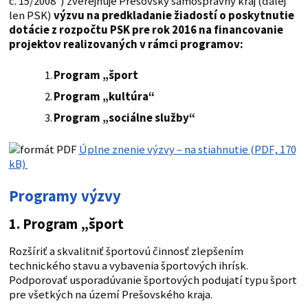
č. 15/2008“) zverejňuje Prešovský samosprávny kraj (ďalej
len PSK)
výzvu na predkladanie žiadostí o poskytnutie
dotácie z rozpočtu PSK pre rok 2016 na financovanie
projektov realizovaných v rámci programov:
Program „šport
Program „kultúra“
Program „sociálne služby“
Úplne znenie výzvy – na stiahnutie (PDF, 170
kB)
Programy výzvy
1. Program „šport
Rozšíriť a skvalitniť športovú činnosť zlepšením
technického stavu a vybavenia športových ihrísk.
Podporovať usporadúvanie športových podujatí typu šport
pre všetkých na území Prešovského kraja.