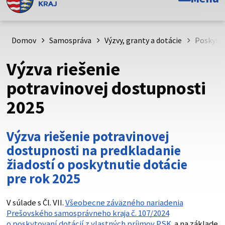
Toto je oficiálna webová stránka Prešovského
samosprávneho kraja. Oficiálne stránky využívajú doménu
psk.sk.
Domov
Samospráva
Výzvy, granty a dotácie
Poskytov
Táto stránka je zabezpečená
Výzva riešenie
Buďte pozorní a vždy sa uistite, že zdieľate informácie iba
potravinovej dostupnosti
cez zabezpečenú webovú stránku. Zabezpečená stránka
2025
vždy začína https:// pred názvom domény webového sídla.
Výzva riešenie potravinovej
dostupnosti na predkladanie
žiadostí o poskytnutie dotácie
pre rok 2025
V súlade s Čl. VII.
Všeobecne záväzného nariadenia
Prešovského samosprávneho kraja č. 107/2024
o poskytovaní dotácií z vlastných príjmov PSK
a na základe