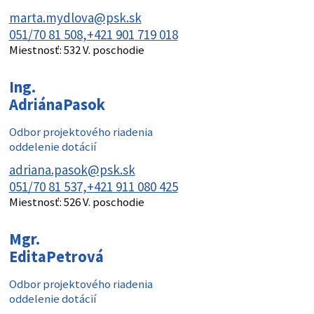
marta.mydlova@psk.sk
051/70 81 508
+421 901 719 018
Miestnosť:
532 V. poschodie
Ing.
Adriána
Pasok
Odbor projektového riadenia
oddelenie dotácií
adriana.pasok@psk.sk
051/70 81 537
+421 911 080 425
Miestnosť:
526 V. poschodie
Mgr.
Edita
Petrová
Odbor projektového riadenia
oddelenie dotácií