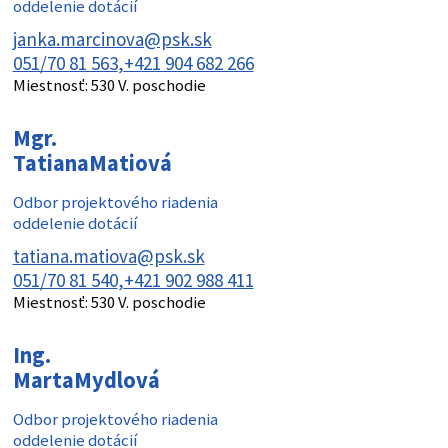
oddelenie dotácií
janka.marcinova@psk.sk
051/70 81 563
+421 904 682 266
Miestnosť:
530 V. poschodie
Mgr.
Tatiana
Matiová
Odbor projektového riadenia
oddelenie dotácií
tatiana.matiova@psk.sk
051/70 81 540
+421 902 988 411
Miestnosť:
530 V. poschodie
Ing.
Marta
Mydlová
Odbor projektového riadenia
oddelenie dotácií