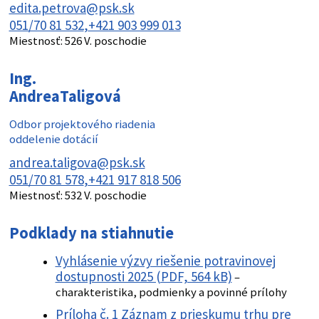
edita.petrova@psk.sk
051/70 81 532
+421 903 999 013
Miestnosť:
526 V. poschodie
Ing.
Andrea
Taligová
Odbor projektového riadenia
oddelenie dotácií
andrea.taligova@psk.sk
051/70 81 578
+421 917 818 506
Miestnosť:
532 V. poschodie
Podklady na stiahnutie
Vyhlásenie výzvy riešenie potravinovej
dostupnosti 2025 (PDF, 564 kB)
–
charakteristika, podmienky a povinné prílohy
Príloha č. 1 Záznam z prieskumu trhu pre