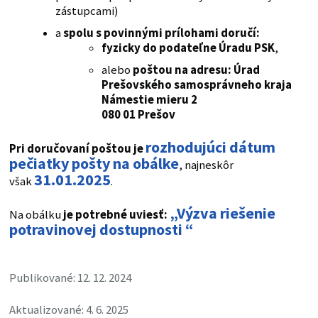
zástupcami)
a
spolu s povinnými prílohami doručí:
fyzicky do podate
ľ
ne Úradu PSK
,
alebo
poštou na adresu:
Úrad
Prešovského samosprávneho kraja
Námestie mieru 2
080 01 Prešov
rozhodujúci dátum
​Pri doručovaní poštou je
pečiatky pošty na obálke
, najneskôr
31.01.2025
však
.
„Výzva riešenie
Na obálku
je potrebné uviesť:
potravinovej dostupnosti “
Publikované: 12. 12. 2024
Aktualizované: 4. 6. 2025