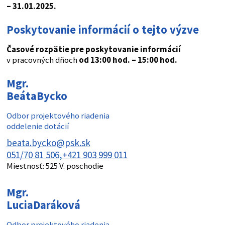
– 31.01.2025.
Poskytovanie informácií o tejto výzve
Časové rozpätie pre poskytovanie informácií
v pracovných dňoch
od 13:00 hod. – 15:00 hod.
Mgr.
Beáta
Bycko
Odbor projektového riadenia
oddelenie dotácií
beata.bycko@psk.sk
051/70 81 506
+421 903 999 011
Miestnosť:
525 V. poschodie
Mgr.
Lucia
Daráková
Odbor projektového riadenia