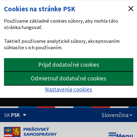
Cookies na stránke PSK
Používame základné cookies súbory, aby mohla táto
stránka fungovať.
Taktiež používame analytické súbory, akceptovaním
súhlasíte s ich používaním.
Prijať dodatočné cookies
Odmietnuť dodatočné cookies
Nastavenia cookies
SK
PSK
Doména psk.sk je oficiálna
Menu