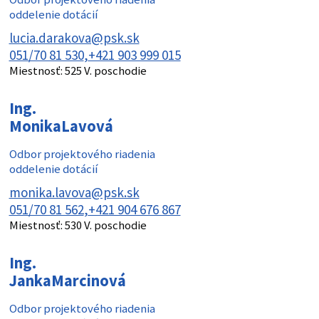
oddelenie dotácií
lucia.darakova@psk.sk
051/70 81 530
+421 903 999 015
Miestnosť:
525 V. poschodie
Ing.
Monika
Lavová
Odbor projektového riadenia
oddelenie dotácií
monika.lavova@psk.sk
051/70 81 562
+421 904 676 867
Miestnosť:
530 V. poschodie
Ing.
Janka
Marcinová
Odbor projektového riadenia