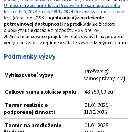
Uznesenia Zastupiteľstva Prešovského samosprávneho
kraja č. 600/2024 zo dňa 09.12.2024 Prešovský samosprávny
kraj
(ďalej len „PSK“)
vyhlasuje Výzvu riešenie
potravinovej dostupnosti
na predkladanie žiadostí
o poskytnutie dotácie z rozpočtu PSK pre rok
2025 na financovanie projektov realizovaných na podporu
verejného života v regióne v súlade s vymedzeným účelom.
Podmienky výzvy
Prešovský
Vyhlasovateľ výzvy
samosprávny kraj
Celková suma alokácie spolu
48 750,00 eur
Termín realizácie
01.01.2025 –
podporenej činnosti
31.10.2025
Termín na predloženie
01.01.2025 –