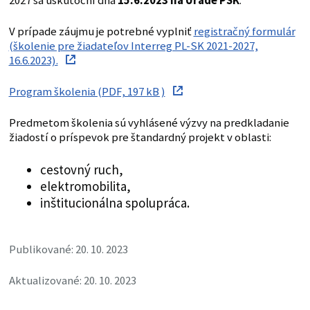
2027 sa uskutoční dňa
15.6.2023 na Úrade PSK
.
V prípade záujmu je potrebné vyplniť
registračný formulár
(školenie pre žiadateľov Interreg PL-SK 2021-2027,
16.6.2023).
Program školenia (PDF, 197 kB )
Predmetom školenia sú vyhlásené výzvy na predkladanie
žiadostí o príspevok pre štandardný projekt v oblasti:
cestovný ruch,
elektromobilita,
inštitucionálna spolupráca.
Publikované: 20. 10. 2023
Aktualizované: 20. 10. 2023