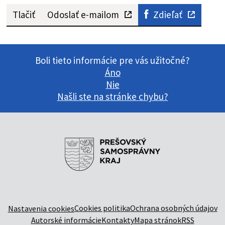
Tlačiť
Odoslať e-mailom
Zdieľať
Boli tieto informácie pre vás užitočné?
Áno
Nie
Našli ste na stránke chybu?
Cookies politika
Ochrana osobných údajov
Nastavenia cookies
Autorské informácie
Kontakty
Mapa stránok
RSS