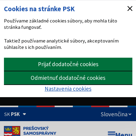
Cookies na stránke PSK
Používame základné cookies súbory, aby mohla táto
stránka fungovať.
Taktiež používame analytické súbory, akceptovaním
súhlasíte s ich používaním.
Prijať dodatočné cookies
Odmietnuť dodatočné cookies
Nastavenia cookies
SK
PSK
Doména psk.sk je oficiálna
Menu