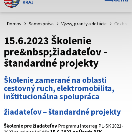
Toto je oficiálna webová stránka Prešovského
samosprávneho kraja. Oficiálne stránky využívajú doménu
psk.sk.
Domov
Samospráva
Výzvy, granty a dotácie
Cezhran
Táto stránka je zabezpečená
15.6.2023 Školenie
Buďte pozorní a vždy sa uistite, že zdieľate informácie iba
pre&nbsp;žiadateľov -
cez zabezpečenú webovú stránku. Zabezpečená stránka
štandardné projekty
vždy začína https:// pred názvom domény webového sídla.
Školenie zamerané na oblasti
cestovný ruch, elektromobilita,
inštitucionálna spolupráca
žiadateľov – štandardné projekty
Školenie pre žiadateľov
Programu Interreg PL-SK 2021-