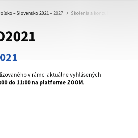
oľsko – Slovensko 2021 – 2027
Školenia a konzultácie/Szkoleni
OD2021
2021
lizovaného v rámci aktuálne vyhlásených
9:00 do 11:00 na platforme ZOOM
.