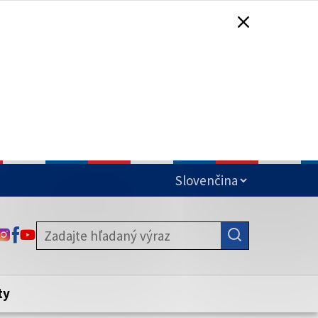
čená
ODKAZ SA OTVORÍ NA NOVEJ KARTE
ODKAZ SA OTVORÍ NA NOVEJ KARTE
ODKAZ SA OTVORÍ NA NOVEJ KARTE
stite, že zdieľate informácie iba cez
nku. Zabezpečená stránka vždy začína
ény webového sídla.
ty