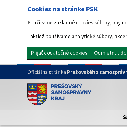
Cookies na stránke PSK
Používame základné cookies súbory, aby mo
Taktiež používame analytické súbory, akcep
Prijať dodatočné cookies
Odmietnuť do
PRESKOČIŤ NA HLAVNÝ OBSAH
Oficiálna stránka
Prešovského samosprávn
Doména psk.sk je oficiálna
Toto je oficiálna webová stránka Prešovsk
Oficiálne stránky využívajú doménu psk.sk.
S