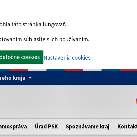
hla táto stránka fungovať.
tovaním súhlasíte s ich používaním.
datočné cookies
Nastavenia cookies
eho kraja
Táto stránka je zabezpe
Buďte pozorní a vždy sa ui
ého samosprávneho kraja.
zabezpečenú webovú strá
https:// pred názvom dom
amospráva
Úrad PSK
Spoznávame kraj
Kontak