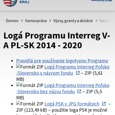
Toto je oficiálna webová stránka Prešovského
samosprávneho kraja. Oficiálne stránky využívajú doménu
psk.sk.
Domov
Samospráva
Výzvy, granty a dotácie
Cezhran
Táto stránka je zabezpečená
Logá Programu Interreg V-
Buďte pozorní a vždy sa uistite, že zdieľate informácie iba
A PL-SK 2014 - 2020
cez zabezpečenú webovú stránku. Zabezpečená stránka
vždy začína https:// pred názvom domény webového sídla.
Pravidlá pre používanie logotypov Programu
Logá Programu Interreg Poľsko
-Slovensko s názvom fondu
– ZIP (5,61
MB)
Logá Programu Interreg Poľsko
-Slovensko bez názvu fondu
– ZIP (5,5
MB)
Logá PSK v JPG formátoch
–
ZIP (123,49 kB) – použitie loga PSK je možné