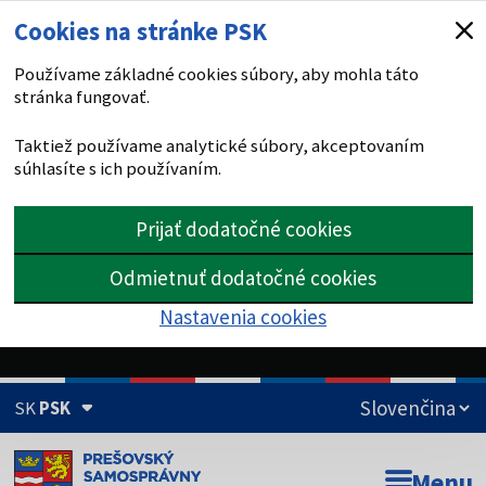
Cookies na stránke PSK
Používame základné cookies súbory, aby mohla táto
stránka fungovať.
Taktiež používame analytické súbory, akceptovaním
súhlasíte s ich používaním.
Prijať dodatočné cookies
Odmietnuť dodatočné cookies
Nastavenia cookies
SK
PSK
Doména psk.sk je oficiálna
Menu