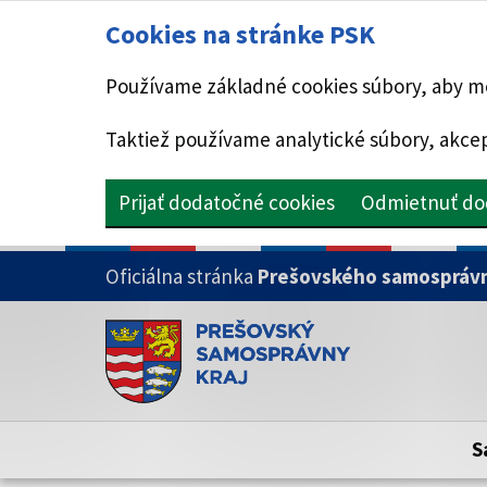
Cookies na stránke PSK
Používame základné cookies súbory, aby mo
Taktiež používame analytické súbory, akcep
Prijať dodatočné cookies
Odmietnuť do
PRESKOČIŤ NA HLAVNÝ OBSAH
Oficiálna stránka
Prešovského samosprávn
Doména psk.sk je oficiálna
Toto je oficiálna webová stránka Prešovsk
Oficiálne stránky využívajú doménu psk.sk.
S