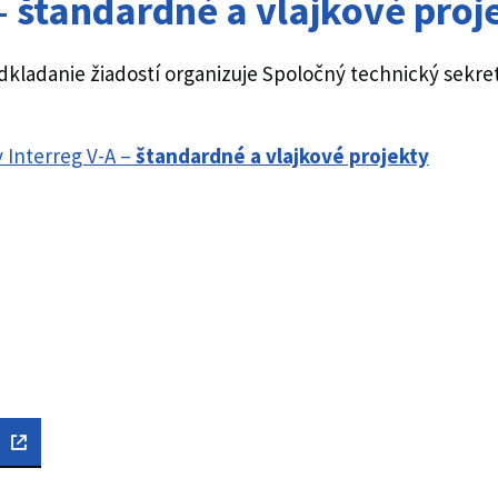
–
štandardné a vlajkové proj
redkladanie žiadostí organizuje Spoločný technický sekr
 Interreg V-A –
štandardné a vlajkové projekty