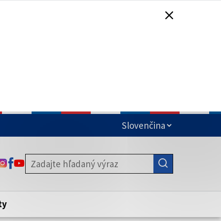
čená
ODKAZ SA OTVORÍ NA NOVEJ KARTE
ODKAZ SA OTVORÍ NA NOVEJ KARTE
ODKAZ SA OTVORÍ NA NOVEJ KARTE
stite, že zdieľate informácie iba cez
nku. Zabezpečená stránka vždy začína
ény webového sídla.
ty