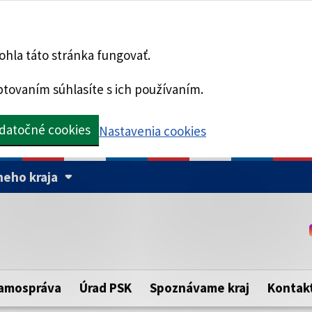
hla táto stránka fungovať.
tovaním súhlasíte s ich používaním.
datočné cookies
Nastavenia cookies
eho kraja
Táto stránka je zabezpe
Buďte pozorní a vždy sa ui
ého samosprávneho kraja.
zabezpečenú webovú strá
https:// pred názvom dom
amospráva
Úrad PSK
Spoznávame kraj
Kontak