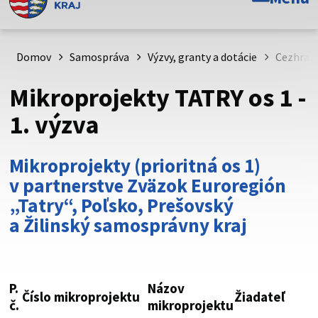
Toto je oficiálna webová stránka Prešovského
samosprávneho kraja. Oficiálne stránky využívajú doménu
psk.sk.
Domov
Samospráva
Výzvy, granty a dotácie
Cezhran
Táto stránka je zabezpečená
Mikroprojekty TATRY os 1 -
Buďte pozorní a vždy sa uistite, že zdieľate informácie iba
1. výzva
cez zabezpečenú webovú stránku. Zabezpečená stránka
vždy začína https:// pred názvom domény webového sídla.
Mikroprojekty (prioritná os 1)
v partnerstve Zväzok Euroregión
„Tatry“, Poľsko, Prešovský
a Žilinský samosprávny kraj
P.
Názov
Číslo mikroprojektu
Žiadateľ
P
č.
mikroprojektu