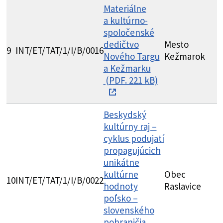
Materiálne
a kultúrno-
spoločenské
dedičtvo
Mesto
M
9
INT/ET/TAT/1/I/B/0016
Nového Targu
Kežmarok
T
a Kežmarku
(PDF. 221 kB)
Beskydský
kultúrny raj –
cyklus podujatí
propagujúcich
unikátne
C
kultúrne
Obec
10
INT/ET/TAT/1/I/B/0022
K
hodnoty
Raslavice
K
poľsko –
slovenského
pohraničia