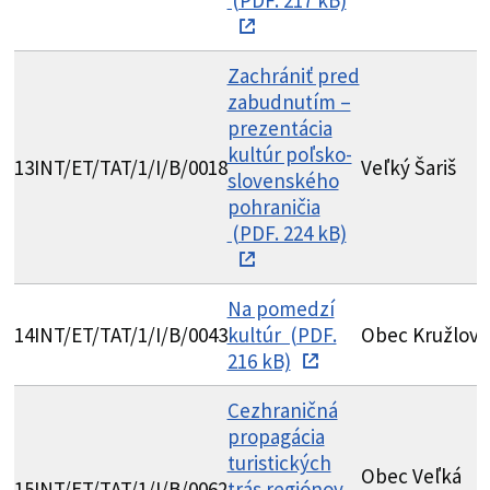
Zachrániť pred
zabudnutím –
prezentácia
kultúr poľsko-
13
INT/ET/TAT/1/I/B/0018
Veľký Šariš
M
slovenského
pohraničia
(PDF. 224 kB)
Na pomedzí
G
14
INT/ET/TAT/1/I/B/0043
kultúr (PDF.
Obec Kružlov
O
216 kB)
K
Cezhraničná
propagácia
S
turistických
L
Obec Veľká
15
INT/ET/TAT/1/I/B/0062
trás regiónov
D