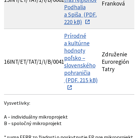
Franková
Podhalia
S
a Spiša (PDF.
220 kB)
Prírodné
a kultúrne
hodnoty
Združenie
Z
poľsko –
16
INT/ET/TAT/1/I/B/0041
Euroregión
E
slovenského
Tatry
„
pohraničia
(PDF. 215 kB)
Vysvetlivky:
A – individuálny mikroprojekt
B – spoločný mikroprojekt
* suma EFRR zo žiadosti o poskytnutie FP pre mikroprojekt