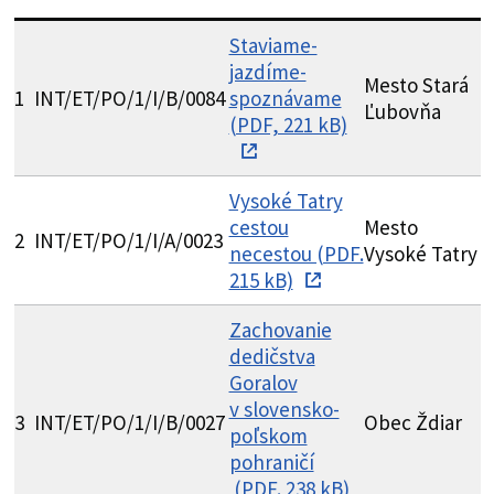
Staviame-
jazdíme-
Mesto Stará
P
1
INT/ET/PO/1/I/B/0084
spoznávame
Ľubovňa
N
(PDF, 221 kB)
Vysoké Tatry
cestou
Mesto
G
2
INT/ET/PO/1/I/A/0023
necestou (PDF.
Vysoké Tatry
Z
215 kB)
Zachovanie
dedičstva
Goralov
G
v slovensko-
3
INT/ET/PO/1/I/B/0027
Obec Ždiar
B
poľskom
T
pohraničí
(PDF. 238 kB)