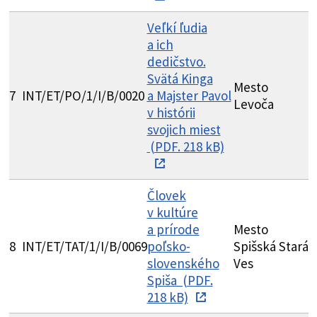
Veľkí ľudia
a ich
dedičstvo.
Svätá Kinga
Mesto
G
7
INT/ET/PO/1/I/B/0020
a Majster Pavol
Levoča
S
v histórii
svojich miest
(PDF. 218 kB)
Človek
v kultúre
a prírode
Mesto
G
8
INT/ET/TAT/1/I/B/0069
poľsko-
Spišská Stará
N
slovenského
Ves
Spiša (PDF.
218 kB)