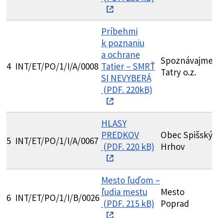
Príbehmi
k poznaniu
T
a ochrane
Spoznávajme
N
4
INT/ET/PO/1/I/A/0008
Tatier – SMRŤ
Tatry o.z.
z
SI NEVYBERÁ
(PDF. 220kB)
HLASY
S
PREDKOV
Obec Spišský
5
INT/ET/PO/1/I/A/0067
F
(PDF. 220 kB)
Hrhov
K
Mesto ľuďom –
ľudia mestu
Mesto
G
6
INT/ET/PO/1/I/B/0026
(PDF. 215 kB)
Poprad
Z