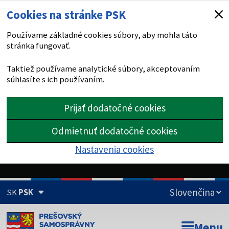
Cookies na stránke PSK
Používame základné cookies súbory, aby mohla táto
stránka fungovať.
Taktiež používame analytické súbory, akceptovaním
súhlasíte s ich používaním.
Prijať dodatočné cookies
Odmietnuť dodatočné cookies
Nastavenia cookies
SK
PSK
Doména psk.sk je oficiálna
Menu