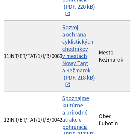
(PDF. 220 kB)
Rozvoj
a ochrana
cyklistických
chodníkov
Mesto
G
11
INT/ET/TAT/1/I/B/0063
v mestách
Kežmarok
N
Nowy Targ
a Kežmarok
(PDF. 218 kB)
Spoznajme
kultúrne
a prírodné
M
Obec
12
INT/ET/TAT/1/I/B/0042
atrakcie
U
Ľubotín
pohraničia
M
(PDF. 217 kB)