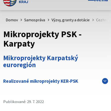
Toto je oficiálna webová stránka Prešovského
samosprávneho kraja. Oficiálne stránky využívajú doménu
psk.sk.
Domov
Samospráva
Výzvy, granty a dotácie
Cezhran
Táto stránka je zabezpečená
Mikroprojekty PSK -
Buďte pozorní a vždy sa uistite, že zdieľate informácie iba
Karpaty
cez zabezpečenú webovú stránku. Zabezpečená stránka
vždy začína https:// pred názvom domény webového sídla.
Mikroprojekty Karpatský
euroregión
Realizované mikroprojekty KER-PSK
Publikované: 29. 7. 2022