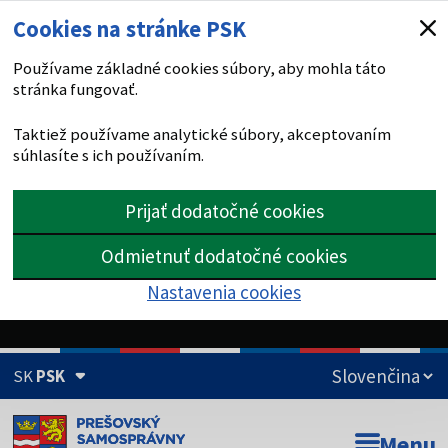
Cookies na stránke PSK
Používame základné cookies súbory, aby mohla táto
stránka fungovať.
Taktiež používame analytické súbory, akceptovaním
súhlasíte s ich používaním.
Prijať dodatočné cookies
Odmietnuť dodatočné cookies
Nastavenia cookies
SK
PSK
Doména psk.sk je oficiálna
Menu