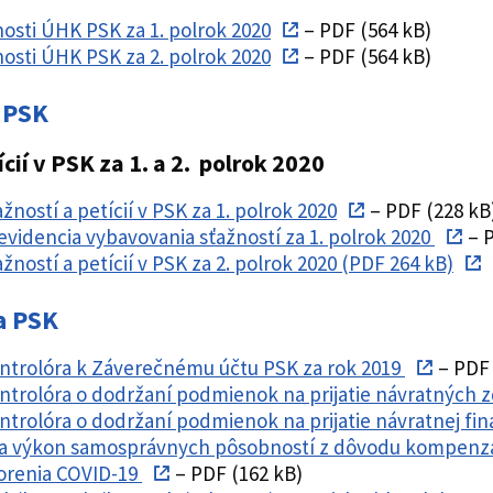
nosti ÚHK PSK za 1. polrok 2020
– PDF (564 kB)
nosti ÚHK PSK za 2. polrok 2020
– PDF (564 kB)
v PSK
cií v PSK za 1. a 2. polrok 2020
ností a petícií v PSK za 1. polrok 2020
– PDF (228 kB
 evidencia vybavovania sťažností za 1. polrok 2020
– P
žností a petícií v PSK za 2. polrok 2020 (PDF 264 kB)
a PSK
ntrolóra k Záverečnému účtu PSK za rok 2019
– PDF 
trolóra o dodržaní podmienok na prijatie návratných z
trolóra o dodržaní podmienok na prijatie návratnej fi
na výkon samosprávnych pôsobností z dôvodu kompenzá
orenia COVID-19
– PDF (162 kB)