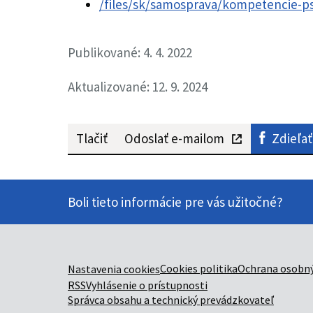
/files/sk/samosprava/kompetencie-ps
Publikované: 4. 4. 2022
Aktualizované: 12. 9. 2024
Tlačiť
Odoslať e-mailom
Zdieľať
Boli tieto informácie pre vás užitočné?
Cookies politika
Ochrana osobný
Nastavenia cookies
RSS
Vyhlásenie o prístupnosti
Správca obsahu a technický prevádzkovateľ