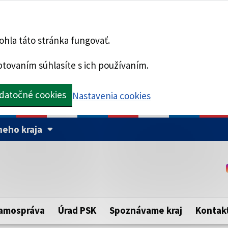
hla táto stránka fungovať.
tovaním súhlasíte s ich používaním.
datočné cookies
Nastavenia cookies
eho kraja
Táto stránka je zabezpe
Buďte pozorní a vždy sa ui
ého samosprávneho kraja.
zabezpečenú webovú strá
https:// pred názvom dom
amospráva
Úrad PSK
Spoznávame kraj
Kontak