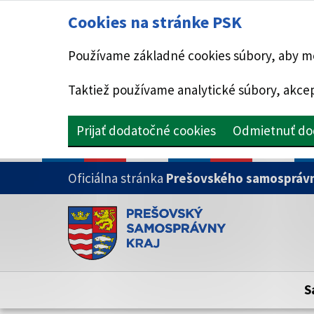
Cookies na stránke PSK
Používame základné cookies súbory, aby mo
Taktiež používame analytické súbory, akcep
Prijať dodatočné cookies
Odmietnuť do
PRESKOČIŤ NA HLAVNÝ OBSAH
Oficiálna stránka
Prešovského samosprávn
Doména psk.sk je oficiálna
Toto je oficiálna webová stránka Prešovsk
Oficiálne stránky využívajú doménu psk.sk.
S