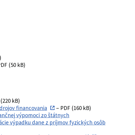
)
DF (50 kB)
(220 kB)
drojov financovania
– PDF (160 kB)
nančnej výpomoci zo štátnych
cie výpadku dane z príjmov fyzických osôb