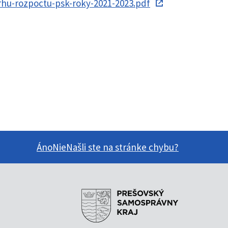
rhu-rozpoctu-psk-roky-2021-2023.pdf
Áno
Nie
Našli ste na stránke chybu?