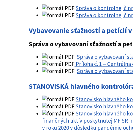
Správa o kontrolnej čin
Správa o kontrolnej čin
Vybavovanie sťažností a petícií 
Správa o vybavovaní sťažností a petí
Správa o vybavovaní sťaž
Príloha č. 1 – Centrálna
Správa o vybavovaní sťa
STANOVISKÁ hlavného kontrolór
Stanovisko hlavného ko
Stanovisko hlavného kon
Stanovisko hlavného kon
finančných aktív poskytnutej MF SR 
v roku 2020 v dôsledku pandémie och