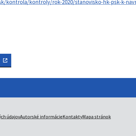
k/kontrola/kontroly/rok-2020/stanovisko-hk-psk-k-nav
ch údajov
Autorské informácie
Kontakty
Mapa stránok