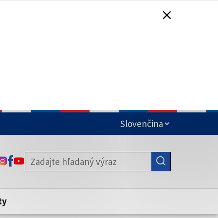
čená
ODKAZ SA OTVORÍ NA NOVEJ KARTE
ODKAZ SA OTVORÍ NA NOVEJ KARTE
ODKAZ SA OTVORÍ NA NOVEJ KARTE
stite, že zdieľate informácie iba cez
nku. Zabezpečená stránka vždy začína
ény webového sídla.
ty