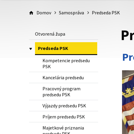
Domov
Samospráva
Predseda PSK
P
Otvorená župa
Predseda PSK
Pr
Kompetencie predsedu
PSK
Kancelária predsedu
Pracovný program
predsedu PSK
Výjazdy predsedu PSK
Príjem predsedu PSK
Majetkové priznania
predsedu PSK