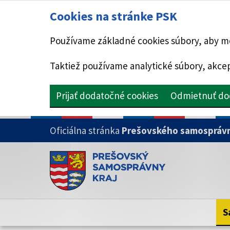
Cookies na stránke PSK
Používame základné cookies súbory, aby mo
Taktiež používame analytické súbory, akcep
Prijať dodatočné cookies
Odmietnuť do
PRESKOČIŤ NA HLAVNÝ OBSAH
Oficiálna stránka
Prešovského samosprávn
Doména psk.sk je oficiálna
Toto je oficiálna webová stránka Prešovsk
Oficiálne stránky využívajú doménu psk.sk.
S