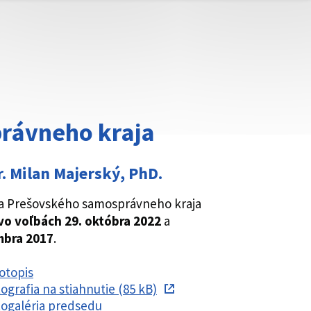
rávneho kraja
. Milan Majerský, PhD.
a Prešovského samosprávneho kraja
vo voľbách 29. októbra 2022
a
mbra 2017
.
otopis
ografia na stiahnutie (85 kB)
ogaléria predsedu