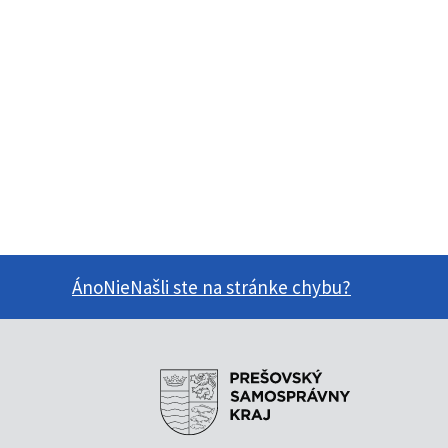
Áno
Nie
Našli ste na stránke chybu?