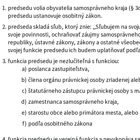
predsedu volia obyvatelia samosprávneho kraja (§ 3
predsedu ustanovuje osobitný zákon.
predseda skladá sľub, ktorý znie: „Sľubujem na svoj
svoje povinnosti, ochraňovať záujmy samosprávneho 
republiky, ústavné zákony, zákony a ostatné všeobe
svojej funkcie predsedu ich budem uplatňovať podľa
funkcia predsedu je nezlučiteľná s funkciou:
poslanca zastupiteľstva,
člena orgánu právnickej osoby zriadenej al
štatutárneho zástupcu právnickej osoby s 
zamestnanca samosprávneho kraja,
starostu obce alebo primátora mesta, alebo
podľa osobitného zákona
funkcia predsedu je verejná funkcia a nevykonáva s