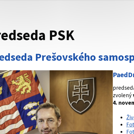
redseda PSK
edseda Prešovského samosp
PaedDr
predsed
zvolený
4. nove
Živ
Fot
Fot