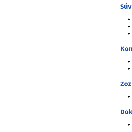
Súv
Kon
Zoz
Dok