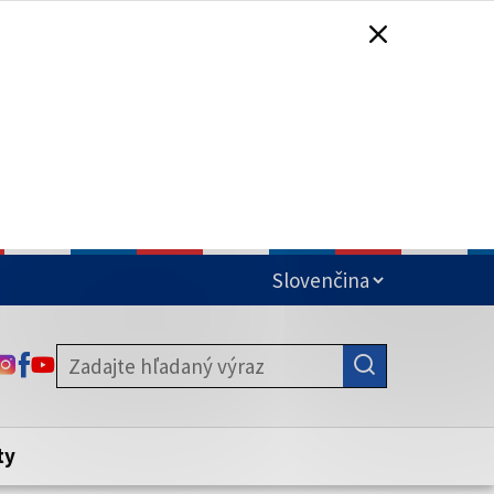
čená
ODKAZ SA OTVORÍ NA NOVEJ KARTE
ODKAZ SA OTVORÍ NA NOVEJ KARTE
ODKAZ SA OTVORÍ NA NOVEJ KARTE
stite, že zdieľate informácie iba cez
nku. Zabezpečená stránka vždy začína
ény webového sídla.
ty