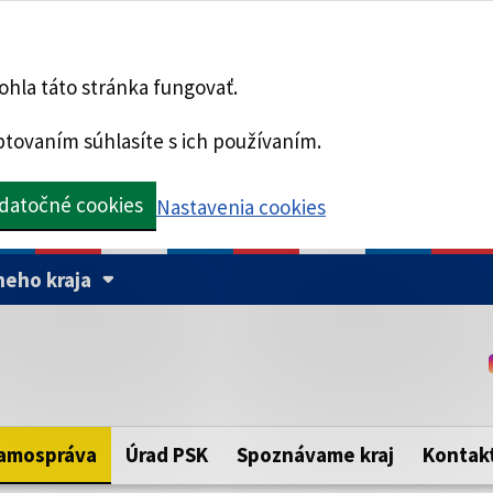
hla táto stránka fungovať.
tovaním súhlasíte s ich používaním.
datočné cookies
Nastavenia cookies
eho kraja
Táto stránka je zabezpe
Buďte pozorní a vždy sa ui
ého samosprávneho kraja.
zabezpečenú webovú strá
https:// pred názvom dom
amospráva
Úrad PSK
Spoznávame kraj
Kontak