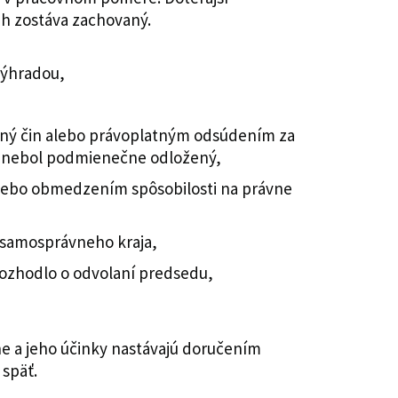
h zostáva zachovaný.
výhradou,
ný čin alebo právoplatným odsúdením za
dy nebol podmienečne odložený,
lebo obmedzením spôsobilosti na právne
 samosprávneho kraja,
rozhodlo o odvolaní predsedu,
e a jeho účinky nastávajú doručením
späť.