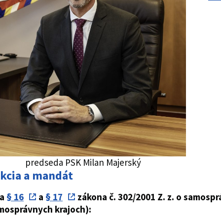
predseda PSK Milan Majerský
kcia a mandát
ľa
§ 16
a
§ 17
zákona č. 302/2001 Z. z. o samosp
mosprávnych krajoch):