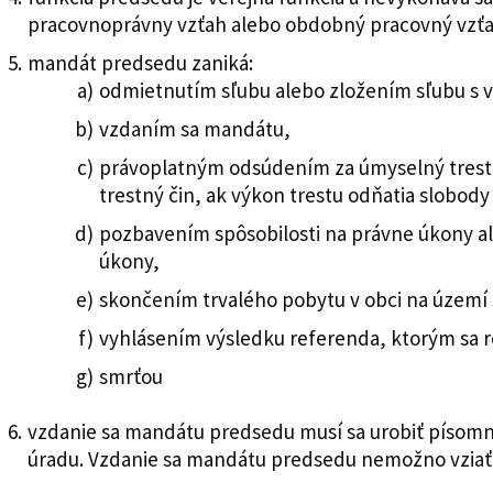
pracovnoprávny vzťah alebo obdobný pracovný vzťa
mandát predsedu zaniká:
odmietnutím sľubu alebo zložením sľubu s 
vzdaním sa mandátu,
právoplatným odsúdením za úmyselný trest
trestný čin, ak výkon trestu odňatia slobo
pozbavením spôsobilosti na právne úkony a
úkony,
skončením trvalého pobytu v obci na území
vyhlásením výsledku referenda, ktorým sa 
smrťou
vzdanie sa mandátu predsedu musí sa urobiť písomn
úradu. Vzdanie sa mandátu predsedu nemožno vziať 