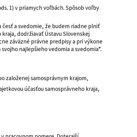
ods. 1) v priamych voľbách. Spôsob voľby
u česť a svedomie, že budem riadne plniť
kraja, dodržiavať Ústavu Slovenskej
cne záväzné právne predpisy a pri výkone
 svojho najlepšieho vedomia a svedomia“.
ebo založenej samosprávnym krajom,
majetkovou účasťou samosprávneho kraja,
a v pracovnom pomere. Doterajší