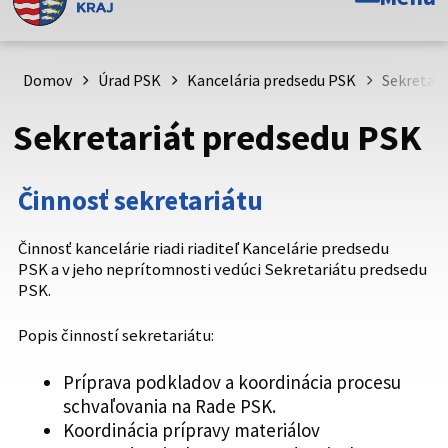
Toto je oficiálna webová stránka Prešovského
samosprávneho kraja. Oficiálne stránky využívajú doménu
psk.sk.
Domov
Úrad PSK
Kancelária predsedu PSK
Sekretari
Táto stránka je zabezpečená
Sekretariát predsedu PSK
Buďte pozorní a vždy sa uistite, že zdieľate informácie iba
cez zabezpečenú webovú stránku. Zabezpečená stránka
Činnosť sekretariátu
vždy začína https:// pred názvom domény webového sídla.
Činnosť kancelárie riadi riaditeľ Kancelárie predsedu
PSK a v jeho neprítomnosti vedúci Sekretariátu predsedu
PSK.
Popis činností sekretariátu:
Príprava podkladov a koordinácia procesu
schvaľovania na Rade PSK.
Koordinácia prípravy materiálov