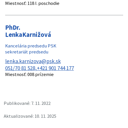
Miestnosť:
118 I. poschodie
PhDr.
Lenka
Karnižová
Kancelária predsedu PSK
sekretariát predsedu
lenka.karnizova@psk.sk
051/70 81 528
+421 901 744 177
Miestnosť:
008 prízemie
Publikované: 7. 11. 2022
Aktualizované: 10. 11. 2025