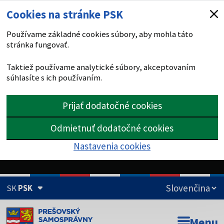
Cookies na stránke PSK
Používame základné cookies súbory, aby mohla táto
stránka fungovať.
Taktiež používame analytické súbory, akceptovaním
súhlasíte s ich používaním.
Prijať dodatočné cookies
Odmietnuť dodatočné cookies
Nastavenia cookies
SK
PSK
Doména psk.sk je oficiálna
Menu