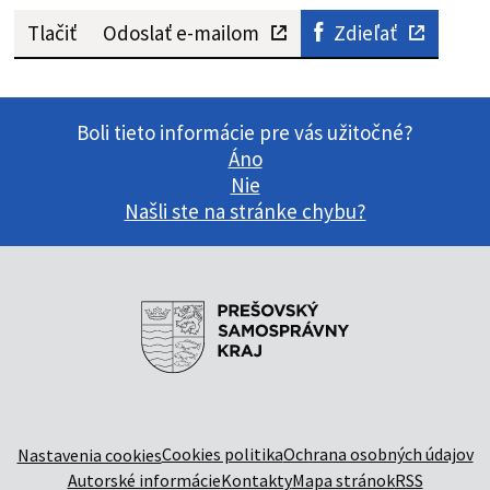
Tlačiť
Odoslať e-mailom
Zdieľať
Boli tieto informácie pre vás užitočné?
Áno
Nie
Našli ste na stránke chybu?
Cookies politika
Ochrana osobných údajov
Nastavenia cookies
Autorské informácie
Kontakty
Mapa stránok
RSS