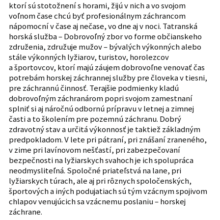
ktorí sú stotožnení s horami, žijú v nich a vo svojom
voľnom čase chcú byť profesionálnym záchrancom
nápomocní v čase aj nečase, vo dne aj v noci. Tatranská
horská služba – Dobrovoľný zbor vo forme občianskeho
združenia, združuje mužov – bývalých výkonných alebo
stále výkonných lyžiarov, turistov, horolezcov
a športovcov, ktorí majú záujem dobrovoľne venovať čas
potrebám horskej záchrannej služby pre človeka v tiesni,
pre záchrannú činnosť. Terajšie podmienky kladú
dobrovoľným záchranárom popri svojom zamestnaní
splniť si aj náročnú odbornú prípravu v letnej a zimnej
časti a to školením pre pozemnú záchranu. Dobrý
zdravotný stav a určitá výkonnosť je taktiež základným
predpokladom. V lete pri pátraní, pri znášaní zraneného,
v zime pri lavínovom nešťastí, pri zabezpečovaní
bezpečnosti na lyžiarskych svahoch je ich spolupráca
neodmysliteľná. Spoločné priateľstvá na lane, pri
lyžiarskych túrach, ale aj pri rôznych spoločenských,
športových a iných podujatiach sú tým vzácnym spojivom
chlapov venujúcich sa vzácnemu poslaniu – horskej
záchrane.