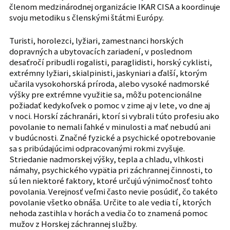
členom medzinárodnej organizácie IKAR CISA a koordinuje
svoju metodiku s členskými štátmi Európy.
Turisti, horolezci, lyžiari, zamestnanci horských
dopravných a ubytovacích zariadení, v poslednom
desaťročí pribudli rogalisti, paraglidisti, horský cyklisti,
extrémny lyžiari, skialpinisti, jaskyniari a ďalší, ktorým
učarila vysokohorská príroda, alebo vysoké nadmorské
výšky pre extrémne využitie sa, môžu potencionálne
požiadať kedykoľvek o pomoc v zime aj v lete, vo dne aj
v noci. Horskí záchranári, ktorí si vybrali túto profesiu ako
povolanie to nemali ľahké v minulosti a mať nebudú ani
v budúcnosti. Značné fyzické a psychické opotrebovanie
sa s pribúdajúcimi odpracovanými rokmi zvyšuje.
Striedanie nadmorskej výšky, tepla a chladu, vlhkosti
námahy, psychického vypätia pri záchrannej činnosti, to
sú len niektoré faktory, ktoré určujú výnimočnosť tohto
povolania. Verejnosť veľmi často nevie posúdiť, čo takéto
povolanie všetko obnáša. Určite to ale vedia tí, ktorých
nehoda zastihla v horách a vedia čo to znamená pomoc
mužov z Horskej záchrannej služby.