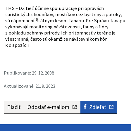
THS – DZ tiež účinne spolupracuje pri opravách
turistických chodníkov, mostíkov cez bystriny a potoky,
sú nápomocní Štátnym lesom Tanapu. Pre Správu Tanapu
vykonávajú monitoring návštevnosti, fauny a flóry
z pohľadu ochrany prírody. Ich prítomnosť v teréne je
všestranná, často sú okamžite návštevníkom hôr
k dispozícii.
Publikované: 29. 12. 2008
Aktualizované: 21. 9. 2023
Tlačiť
Odoslať e-mailom
Zdieľať