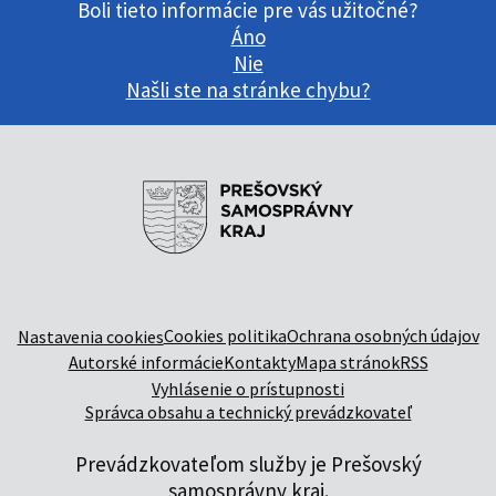
Boli tieto informácie pre vás užitočné?
Áno
Nie
Našli ste na stránke chybu?
Cookies politika
Ochrana osobných údajov
Nastavenia cookies
Autorské informácie
Kontakty
Mapa stránok
RSS
Vyhlásenie o prístupnosti
Správca obsahu a technický prevádzkovateľ
Prevádzkovateľom služby je Prešovský
samosprávny kraj.