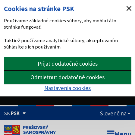
Cookies na stránke PSK
Používame základné cookies súbory, aby mohla táto
stránka fungovať.
Taktiež používame analytické súbory, akceptovaním
súhlasíte s ich používaním.
Prijať dodatočné cookies
Odmietnuť dodatočné cookies
Nastavenia cookies
SK
PSK
Doména psk.sk je oficiálna
Menu