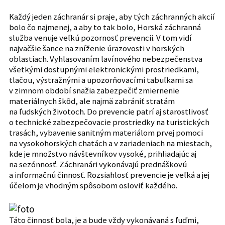
Každý jeden záchranár si praje, aby tých záchranných akcií
bolo čo najmenej, a aby to tak bolo, Horská záchranná
služba venuje veľkú pozornosť prevencii. V tom vidí
najväčšie šance na zníženie úrazovosti v horských
oblastiach. Vyhlasovaním lavínového nebezpečenstva
všetkými dostupnými elektronickými prostriedkami,
tlačou, výstražnými a upozorňovacími tabuľkami sa
v zimnom období snažia zabezpečiť zmiernenie
materiálnych škôd, ale najmä zabrániť stratám
na ľudských životoch. Do prevencie patrí aj starostlivosť
o technické zabezpečovacie prostriedky na turistických
trasách, vybavenie sanitným materiálom prvej pomoci
na vysokohorských chatách a v zariadeniach na miestach,
kde je množstvo návštevníkov vysoké, prihliadajúc aj
na sezónnosť. Záchranári vykonávajú prednáškovú
a informačnú činnosť. Rozsiahlosť prevencie je veľká a jej
účelom je vhodným spôsobom osloviť každého.
Táto činnosť bola, je a bude vždy vykonávaná s ľuďmi,