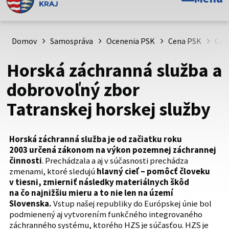
Toto je oficiálna webová stránka Prešovského
samosprávneho kraja. Oficiálne stránky využívajú doménu
psk.sk.
Domov
Samospráva
Ocenenia PSK
Cena PSK
Cen
Táto stránka je zabezpečená
Horská záchranná služba a
Buďte pozorní a vždy sa uistite, že zdieľate informácie iba
dobrovoľný zbor
cez zabezpečenú webovú stránku. Zabezpečená stránka
Tatranskej horskej služby
vždy začína https:// pred názvom domény webového sídla.
Horská záchranná služba je od začiatku roku
2003 určená zákonom na výkon pozemnej záchrannej
činnosti
. Prechádzala a aj v súčasnosti prechádza
zmenami, ktoré sledujú
hlavný cieľ – pomôcť človeku
v tiesni, zmierniť následky materiálnych škôd
na čo najnižšiu mieru a to nie len na území
Slovenska.
Vstup našej republiky do Európskej únie bol
podmienený aj vytvorením funkčného integrovaného
záchranného systému, ktorého HZS je súčasťou. HZS je