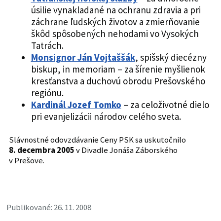
úsilie vynakladané na ochranu zdravia a pri
záchrane ľudských životov a zmierňovanie
škôd spôsobených nehodami vo Vysokých
Tatrách.
Monsignor Ján Vojtaššák
, spišský diecézny
biskup, in memoriam – za šírenie myšlienok
kresťanstva a duchovú obrodu Prešovského
regiónu.
Kardinál Jozef Tomko
– za celoživotné dielo
pri evanjelizácii národov celého sveta.
Slávnostné odovzdávanie Ceny PSK sa uskutočnilo
8. decembra 2005
v Divadle Jonáša Záborského
v Prešove.
Publikované: 26. 11. 2008