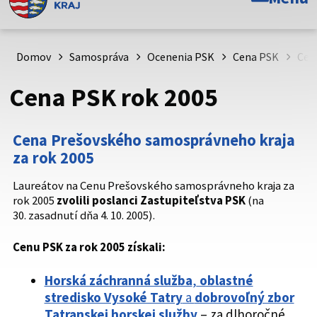
Toto je oficiálna webová stránka Prešovského
samosprávneho kraja. Oficiálne stránky využívajú doménu
psk.sk.
Domov
Samospráva
Ocenenia PSK
Cena PSK
Cen
Táto stránka je zabezpečená
Cena PSK rok 2005
Buďte pozorní a vždy sa uistite, že zdieľate informácie iba
cez zabezpečenú webovú stránku. Zabezpečená stránka
Cena Prešovského samosprávneho kraja
vždy začína https:// pred názvom domény webového sídla.
za rok 2005
Laureátov na Cenu Prešovského samosprávneho kraja za
rok 2005
zvolili poslanci Zastupiteľstva PSK
(na
30. zasadnutí dňa 4. 10. 2005).
Cenu PSK za rok 2005 získali:
Horská záchranná služba
,
oblastné
stredisko Vysoké Tatry
a
dobrovoľný zbor
Tatranskej horskej služby
– za dlhoročné