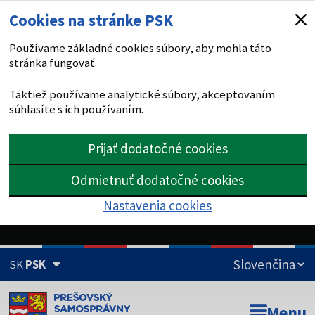
Cookies na stránke PSK
Používame základné cookies súbory, aby mohla táto
stránka fungovať.
Taktiež používame analytické súbory, akceptovaním
súhlasíte s ich používaním.
Prijať dodatočné cookies
Odmietnuť dodatočné cookies
Nastavenia cookies
SK
PSK
Doména psk.sk je oficiálna
Menu