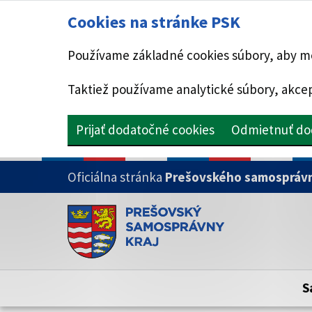
Cookies na stránke PSK
Používame základné cookies súbory, aby mo
Taktiež používame analytické súbory, akcep
Prijať dodatočné cookies
Odmietnuť do
PRESKOČIŤ NA HLAVNÝ OBSAH
Oficiálna stránka
Prešovského samosprávn
Doména psk.sk je oficiálna
Toto je oficiálna webová stránka Prešovsk
Oficiálne stránky využívajú doménu psk.sk.
S