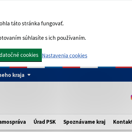
hla táto stránka fungovať.
tovaním súhlasíte s ich používaním.
datočné cookies
Nastavenia cookies
eho kraja
Táto stránka je zabezpe
Buďte pozorní a vždy sa ui
ého samosprávneho kraja.
zabezpečenú webovú strá
https:// pred názvom dom
amospráva
Úrad PSK
Spoznávame kraj
Kontak