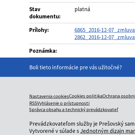
Stav
platná
dokumentu:
Prílohy:
6865_2016-12-07_zmluva_
2862_2016-12-07_zmluva_
Poznámka:
Boli tieto informácie pre vás užitočné?
Cookies politika
Ochrana osobný
Nastavenia cookies
RSS
Vyhlásenie o prístupnosti
Správca obsahu a technický prevádzkovateľ
Prevádzkovateľom služby je Prešovský samo
Vytvorené v súlade s
Jednotným dizajn man