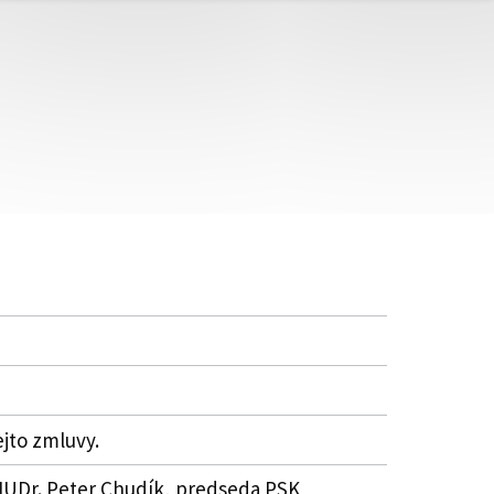
ejto zmluvy.
, MUDr. Peter Chudík, predseda PSK