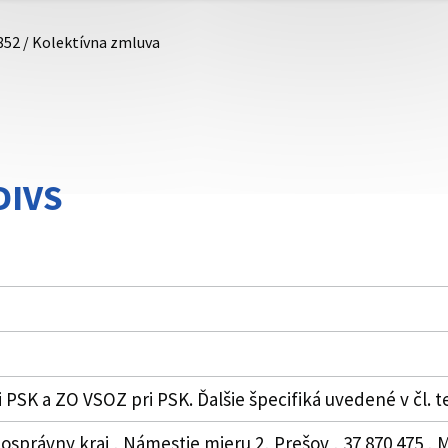
852 / Kolektívna zmluva
DIVS
PSK a ZO VSOZ pri PSK. Ďalšie špecifiká uvedené v čl. t
osprávny kraj , Námestie mieru 2, Prešov , 37 870 475 