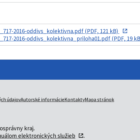
717-2016-oddivs_kolektivna.pdf (PDF, 121 kB)
717-2016-oddivs_kolektivna_priloha01.pdf (PDF, 19 k
ch údajov
Autorské informácie
Kontakty
Mapa stránok
správny kraj.
uálom elektronických služieb
.