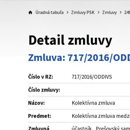
Úradná tabuľa
Zmluvy PSK
Zmluvy
24
Detail zmluvy
Zmluva: 717/2016/OD
Číslo v RZ:
717/2016/ODDIVS
Číslo zmluvy:
Názov:
Kolektívna zmluva
Predmet:
Kolektívna zmluva medzi 
Zmluvná
účastník , Prešovský sam