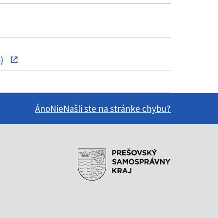
B)
Áno
Nie
Našli ste na stránke chybu?