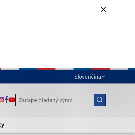
čená
ODKAZ SA OTVORÍ NA NOVEJ KARTE
ODKAZ SA OTVORÍ NA NOVEJ KARTE
ODKAZ SA OTVORÍ NA NOVEJ KARTE
stite, že zdieľate informácie iba cez
nku. Zabezpečená stránka vždy začína
ény webového sídla.
ty