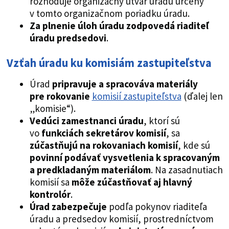
rozhoduje organizačný útvar úradu určený
v tomto organizačnom poriadku úradu.
Za plnenie úloh úradu zodpovedá riaditeľ
úradu predsedovi
.
Vzťah úradu ku komisiám zastupiteľstva
Úrad
pripravuje a spracováva materiály
pre rokovanie
komisií zastupiteľstva
(ďalej len
„komisie“).
Vedúci zamestnanci úradu
, ktorí sú
vo
funkciách sekretárov komisií
, sa
zúčastňujú na rokovaniach komisií
, kde sú
povinní podávať vysvetlenia k spracovaným
a predkladaným materiálom
. Na zasadnutiach
komisií sa
môže zúčastňovať aj hlavný
kontrolór
.
Úrad zabezpečuje
podľa pokynov riaditeľa
úradu a predsedov komisií, prostredníctvom