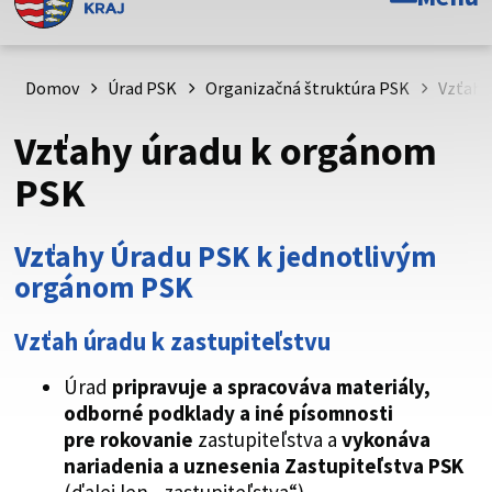
Toto je oficiálna webová stránka Prešovského
samosprávneho kraja. Oficiálne stránky využívajú doménu
psk.sk.
Domov
Úrad PSK
Organizačná štruktúra PSK
Vzťahy
Táto stránka je zabezpečená
Vzťahy úradu k orgánom
Buďte pozorní a vždy sa uistite, že zdieľate informácie iba
PSK
cez zabezpečenú webovú stránku. Zabezpečená stránka
vždy začína https:// pred názvom domény webového sídla.
Vzťahy Úradu PSK k jednotlivým
orgánom PSK
Vzťah úradu k zastupiteľstvu
Úrad
pripravuje a spracováva materiály,
odborné podklady a iné písomnosti
pre rokovanie
zastupiteľstva a
vykonáva
nariadenia a uznesenia Zastupiteľstva PSK
(ďalej len „zastupiteľstva“).