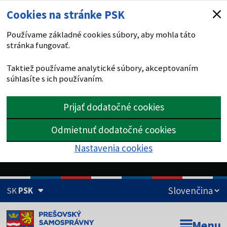
Cookies na stránke PSK
Používame základné cookies súbory, aby mohla táto
stránka fungovať.
Taktiež používame analytické súbory, akceptovaním
súhlasíte s ich používaním.
Prijať dodatočné cookies
Odmietnuť dodatočné cookies
Nastavenia cookies
SK
PSK
Doména psk.sk je oficiálna
Menu