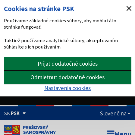
Cookies na stránke PSK
Používame základné cookies súbory, aby mohla táto
stránka fungovať.
Taktiež používame analytické súbory, akceptovaním
súhlasíte s ich používaním.
Prijať dodatočné cookies
Odmietnuť dodatočné cookies
Nastavenia cookies
SK
PSK
Doména psk.sk je oficiálna
Menu