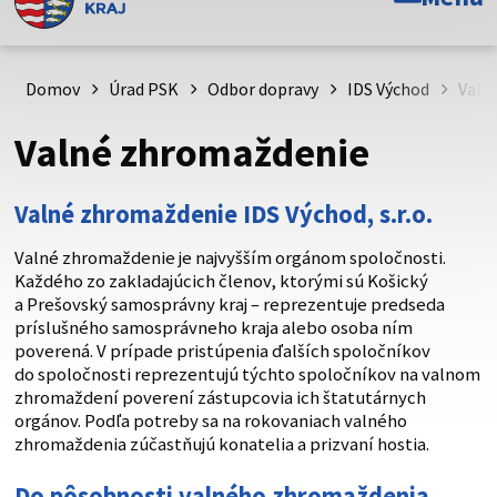
Toto je oficiálna webová stránka Prešovského
samosprávneho kraja. Oficiálne stránky využívajú doménu
psk.sk.
Domov
Úrad PSK
Odbor dopravy
IDS Východ
Valn
Táto stránka je zabezpečená
Valné zhromaždenie
Buďte pozorní a vždy sa uistite, že zdieľate informácie iba
cez zabezpečenú webovú stránku. Zabezpečená stránka
Valné zhromaždenie IDS Východ, s.r.o.
vždy začína https:// pred názvom domény webového sídla.
Valné zhromaždenie je najvyšším orgánom spoločnosti.
Každého zo zakladajúcich členov, ktorými sú Košický
a Prešovský samosprávny kraj – reprezentuje predseda
príslušného samosprávneho kraja alebo osoba ním
poverená. V prípade pristúpenia ďalších spoločníkov
do spoločnosti reprezentujú týchto spoločníkov na valnom
zhromaždení poverení zástupcovia ich štatutárnych
orgánov. Podľa potreby sa na rokovaniach valného
zhromaždenia zúčastňujú konatelia a prizvaní hostia.
Do pôsobnosti valného zhromaždenia