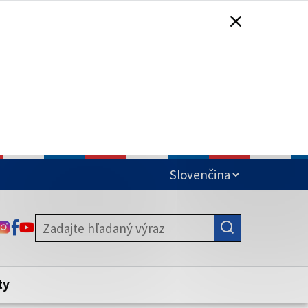
čená
ODKAZ SA OTVORÍ NA NOVEJ KARTE
ODKAZ SA OTVORÍ NA NOVEJ KARTE
ODKAZ SA OTVORÍ NA NOVEJ KARTE
stite, že zdieľate informácie iba cez
nku. Zabezpečená stránka vždy začína
ény webového sídla.
ty