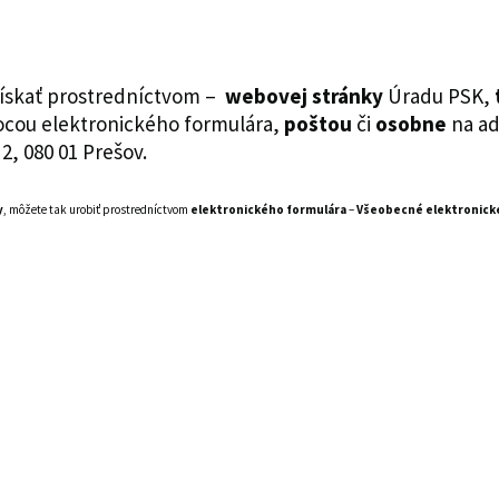
 získať prostredníctvom –
webovej stránky
Úradu PSK,
ou elektronického formulára,
poštou
či
osobne
na ad
2, 080 01 Prešov.
y
, môžete tak urobiť prostredníctvom
elektronického formulára
–
Všeobecné elektronick