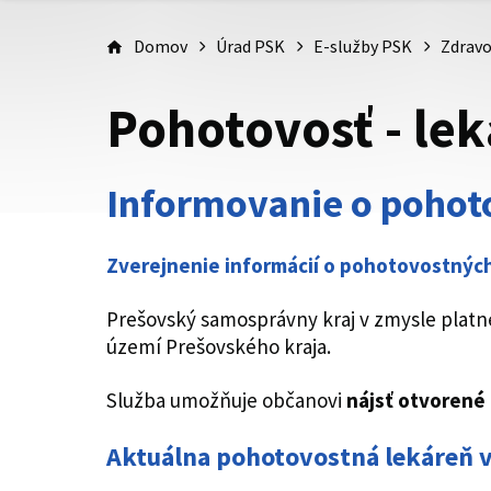
Domov
Úrad PSK
E-služby PSK
Zdravo
Pohotovosť - le
Informovanie o pohot
Zverejnenie informácií o pohotovostných 
Prešovský samosprávny kraj v zmysle platne
území Prešovského kraja.
Služba umožňuje občanovi
nájsť otvorené
Aktuálna pohotovostná lekáreň 