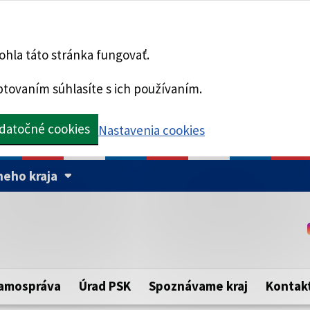
hla táto stránka fungovať.
tovaním súhlasíte s ich používaním.
datočné cookies
Nastavenia cookies
eho kraja
Táto stránka je zabezpe
Buďte pozorní a vždy sa ui
ého samosprávneho kraja.
zabezpečenú webovú strá
https:// pred názvom dom
amospráva
Úrad PSK
Spoznávame kraj
Kontak