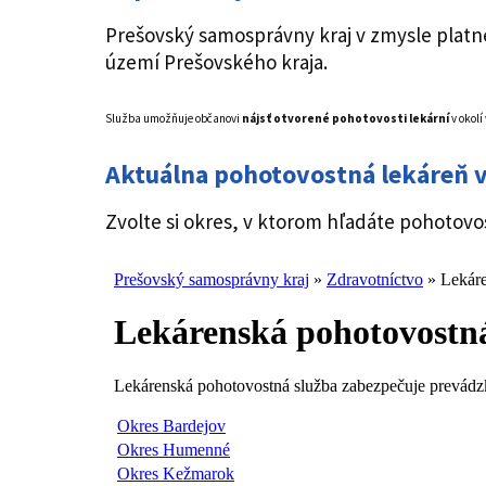
Prešovský samosprávny kraj v zmysle platne
území Prešovského kraja.
Služba umožňuje občanovi
nájsť otvorené pohotovosti lekární
v okolí
Aktuálna pohotovostná lekáreň 
Zvolte si okres, v ktorom hľadáte pohotov