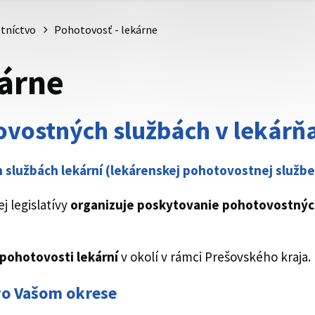
tníctvo
Pohotovosť - lekárne
kárne
ovostných službách v lekárň
službách lekární (lekárenskej pohotovostnej službe 
j legislatívy
organizuje poskytovanie
pohotovostných
 pohotovosti lekární
v okolí v rámci Prešovského kraja.
vo Vašom okrese