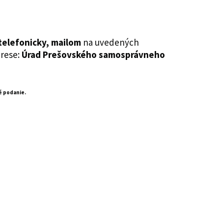
telefonicky,
mailom
na uvedených
rese:
Úrad Prešovského samosprávneho
é podanie.