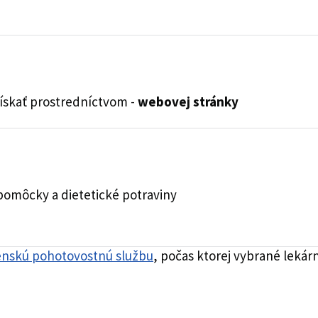
získať prostredníctvom -
webovej stránky
 pomôcky a dietetické potraviny
enskú pohotovostnú službu
, počas ktorej vybrané leká