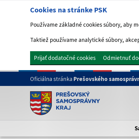
Cookies na stránke PSK
Používame základné cookies súbory, aby mo
Taktiež používame analytické súbory, akcep
Prijať dodatočné cookies
Odmietnuť do
PRESKOČIŤ NA HLAVNÝ OBSAH
Oficiálna stránka
Prešovského samosprávn
Doména psk.sk je oficiálna
Toto je oficiálna webová stránka Prešovsk
Oficiálne stránky využívajú doménu psk.sk.
S