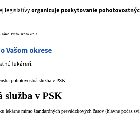
j legislatívy
organizuje poskytovanie
pohotovostných
 v rámci Prešovského kraja.
vo Vašom okrese
ostnú lekáreň.