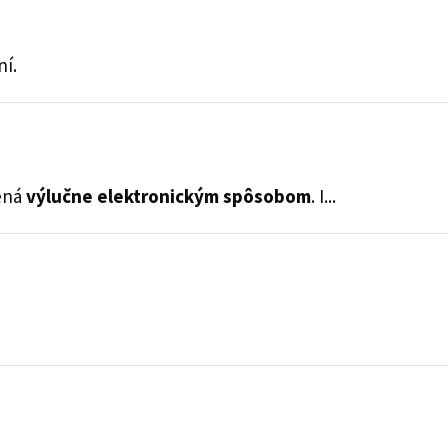
ní.
vená
výlučne elektronickým spôsobom
. I...