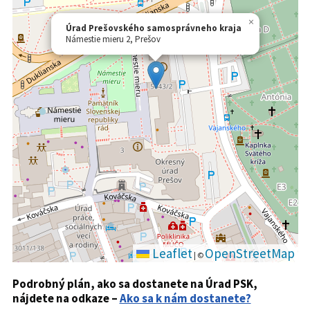
×
Úrad Prešovského samosprávneho kraja
Námestie mieru 2, Prešov
Leaflet
OpenStreetMap
|
©
Podrobný plán, ako sa dostanete na Úrad PSK,
nájdete na odkaze –
Ako sa k nám dostanete?