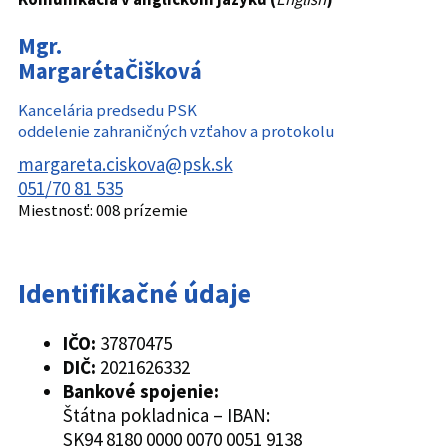
Mgr.
Margaréta
Čišková
Kancelária predsedu PSK
oddelenie zahraničných vzťahov a protokolu
margareta.ciskova@psk.sk
051/70 81 535
Miestnosť:
008 prízemie
Identifikačné údaje
IČO:
37870475
DIČ:
2021626332
Bankové spojenie:
Štátna pokladnica – IBAN:
SK94 8180 0000 0070 0051 9138