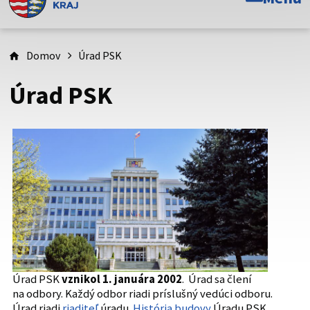
Toto je oficiálna webová stránka Prešovského
samosprávneho kraja. Oficiálne stránky využívajú doménu
psk.sk.
Domov
Úrad PSK
Táto stránka je zabezpečená
Úrad PSK
Buďte pozorní a vždy sa uistite, že zdieľate informácie iba
cez zabezpečenú webovú stránku. Zabezpečená stránka
vždy začína https:// pred názvom domény webového sídla.
Úrad PSK
vznikol 1. januára 2002
. Úrad sa člení
na odbory. Každý odbor riadi príslušný vedúci odboru.
Úrad riadi
riaditeľ
úradu.
História budovy
Úradu PSK.