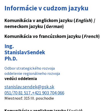
Informácie v cudzom jazyku
Komunikácia v anglickom jazyku (
English
) /
nemeckom jazyku (
German
)
Komunikácia vo francúzskom jazyku (
French
)
Ing.
Stanislav
Sendek
Ph.D.
Odbor strategického rozvoja
oddelenie regionálneho rozvoja
vedúci oddelenia
stanislav.sendek@psk.sk
051/70 81 517
+421 903 704 066
Miestnosť:
315 III. poschodie
Komunikácia v anglickom jazyku (
English
)