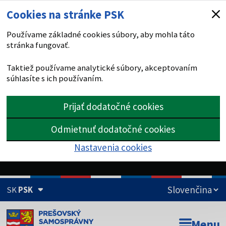
Cookies na stránke PSK
Používame základné cookies súbory, aby mohla táto
stránka fungovať.
Taktiež používame analytické súbory, akceptovaním
súhlasíte s ich používaním.
Prijať dodatočné cookies
Odmietnuť dodatočné cookies
Nastavenia cookies
SK
PSK
Doména psk.sk je oficiálna
Menu