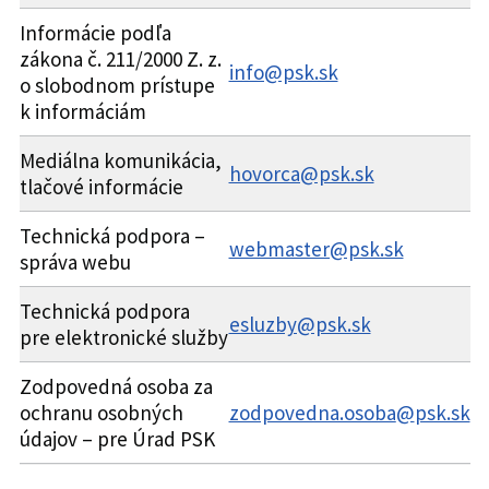
Informácie podľa
zákona č. 211/2000 Z. z.
info@psk.sk
o slobodnom prístupe
k informáciám
Mediálna komunikácia,
hovorca@psk.sk
tlačové informácie
Technická podpora –
webmaster@psk.sk
správa webu
Technická podpora
esluzby@psk.sk
pre elektronické služby
Zodpovedná osoba za
ochranu osobných
zodpovedna.osoba
@
psk.sk
údajov – pre Úrad PSK