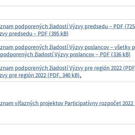
znam podporených žiadostí Výzvy predsedu – PDF (725
zvy predsedu – PDF (395 kB)
znam podporených žiadostí Výzvy poslancov – všetky p
podporených žiadostí Výzvy poslancov – PDF (336 kB)
znam podporených žiadostí Výzvy pre región 2022 (PDF,
zvy pre región 2022 (PDF, 340 kB)
,
znam víťazných projektov Participatívny rozpočet 2022 