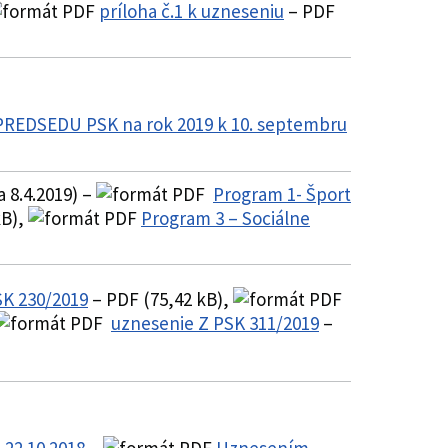
príloha č.1 k uzneseniu
– PDF
PREDSEDU PSK na rok 2019 k 10. septembru
 8.4.2019) –
Program 1- Šport
kB),
Program 3 – Sociálne
SK 230/2019
– PDF (75,42 kB),
uznesenie Z PSK 311/2019
–