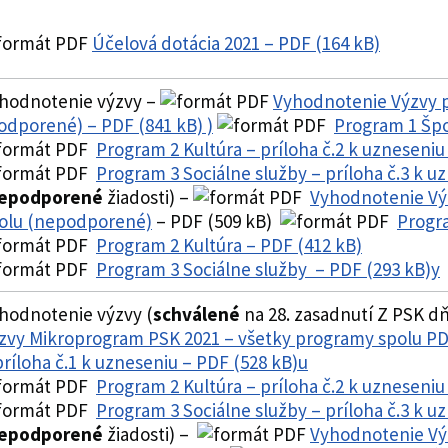
Účelová dotácia 2021 – PDF (164 kB)
hodnotenie výzvy –
Vyhodnotenie Výzvy p
odporené) – PDF (841 kB) )
Program 1 Špor
Program 2 Kultúra – príloha č.2 k uzneseniu
Program 3 Sociálne služby – príloha č.3 k u
epodporené
žiadosti) –
Vyhodnotenie Vý
olu (nepodporené)
– PDF (509 kB)
Progra
Program 2 Kultúra – PDF (412 kB)
Program 3 Sociálne služby – PDF (293 kB)y
hodnotenie výzvy (
schválené
na 28. zasadnutí Z PSK dň
zvy Mikroprogram PSK 2021 – všetky programy spolu PD
príloha č.1 k uzneseniu – PDF (528 kB)u
Program 2 Kultúra – príloha č.2 k uzneseniu
Program 3 Sociálne služby – príloha č.3 k u
epodporené
žiadosti) –
Vyhodnotenie Vý