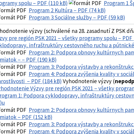
ogramy spolu – PDF (110 kB)
Program 1 Šp
Program 2 Kultúra – PDF (74 kB)
Program 3 Sociálne služby – PDF (59 kB)
hodnotenie výzvy (schválené na 28. zasadnutí Z PSK dňa
zvy pre región PSK 2021 – všetky programy spolu – PDF 
klodopravy, infraštruktúry cestovného ruchu a pútnické
Program 2: Podpora obnovy kultúrnych pa
miatok – – PDF (190 kB)
Program 3: Podpora výstavby a rekonštrukci
Program 4: Podpora zvýšenia kvality v sociá
arostlivosti – PDF (184 kB)
Vyhodnotenie výzvy (
nepod
hodnotenie Výzvy pre región PSK 2021 – všetky program
rogram 1: Podpora cyklodopravy, infraštruktúry cestov
)u
Program 2: Podpora obnovy kultúrnych pa
miatok – PDF (152 kB)
Program 3: Podpora výstavby a rekonštrukci
Program 4: Podpora zvýšenia kvality v sociá