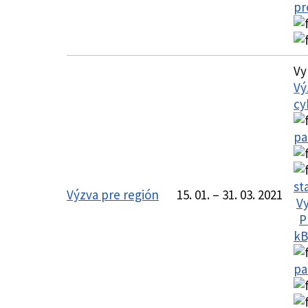
pr
Vy
Vý
cy
pa
st
Výzva pre región
15. 01. – 31. 03. 2021
Vy
P
kB
pa