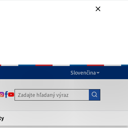
čená
ODKAZ SA OTVORÍ NA NOVEJ KARTE
ODKAZ SA OTVORÍ NA NOVEJ KARTE
ODKAZ SA OTVORÍ NA NOVEJ KARTE
stite, že zdieľate informácie iba cez
nku. Zabezpečená stránka vždy začína
ény webového sídla.
ty