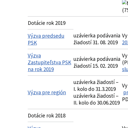
(7
Dotácie rok 2019
uzávierka podávania
Vy
Výzva predsedu
žiadostí 31. 08. 2019
20
PSK
Výzva
Vy
uzávierka podávania
Zastupiteľstva PSK
(P
žiadostí 15. 02. 2019
na rok 2019
sl
uzávierka žiadostí –
Vy
I. kolo do 31.3.2019
Výzva pre región
pr
uzávierka žiadostí –
PD
II. kolo do 30.06.2019
Dotácie rok 2018