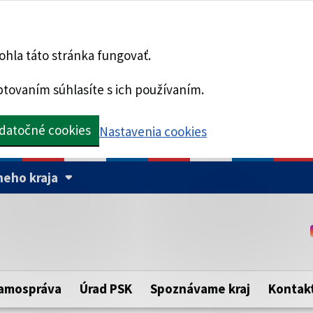
hla táto stránka fungovať.
tovaním súhlasíte s ich používaním.
datočné cookies
Nastavenia cookies
eho kraja
Táto stránka je zabezpe
Buďte pozorní a vždy sa ui
ého samosprávneho kraja.
zabezpečenú webovú strá
https:// pred názvom dom
amospráva
Úrad PSK
Spoznávame kraj
Kontak