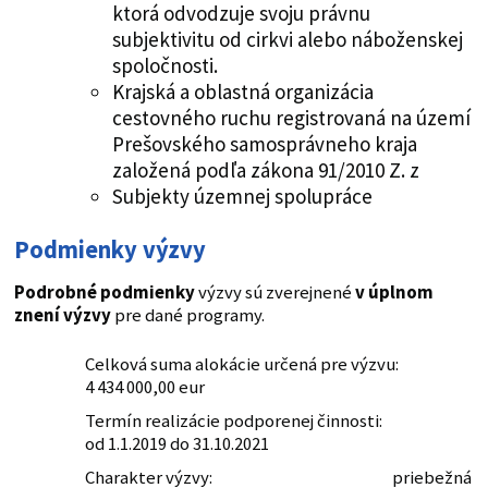
ktorá odvodzuje svoju právnu
subjektivitu od cirkvi alebo náboženskej
spoločnosti.
Krajská a oblastná organizácia
cestovného ruchu registrovaná na území
Prešovského samosprávneho kraja
založená podľa zákona 91/2010 Z. z
Subjekty územnej spolupráce
Podmienky výzvy
Podrobné podmienky
výzvy sú zverejnené
v úplnom
znení výzvy
pre dané programy.
Celková suma alokácie určená pre výzvu:
4 434 000,00 eur
Termín realizácie podporenej činnosti:
od 1.1.2019 do 31.10.2021
Charakter výzvy: priebežná