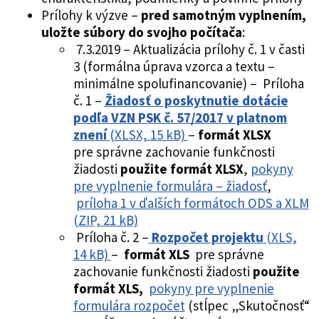
Prílohy k výzve –
pred samotným vyplnením,
uložte súbory do svojho počítača
:
7.3.2019 – Aktualizácia prílohy č. 1 v časti
3 (formálna úprava vzorca a textu –
minimálne spolufinancovanie) – Príloha
č. 1 –
Žiadosť o poskytnutie dotácie
podľa VZN PSK č. 57/2017 v platnom
znení
(XLSX, 15 kB)
–
formát XLSX
pre správne zachovanie funkčnosti
žiadosti
použite formát XLSX
,
pokyny
pre vyplnenie formulára – žiadosť
,
príloha 1 v ďalších formátoch ODS a XLM
(ZIP, 21 kB)
Príloha č. 2 –
Rozpočet projektu
(XLS,
14 kB)
–
formát XLS
pre správne
zachovanie funkčnosti žiadosti
použite
formát XLS,
pokyny pre vyplnenie
formulára rozpočet
(stĺpec „Skutočnosť“