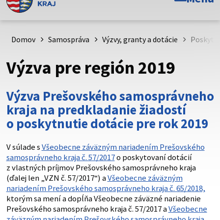
Toto je oficiálna webová stránka Prešovského
samosprávneho kraja. Oficiálne stránky využívajú doménu
psk.sk.
Domov
Samospráva
Výzvy, granty a dotácie
Poskytov
Táto stránka je zabezpečená
Výzva pre región 2019
Buďte pozorní a vždy sa uistite, že zdieľate informácie iba
cez zabezpečenú webovú stránku. Zabezpečená stránka
Výzva Prešovského samosprávneho
vždy začína https:// pred názvom domény webového sídla.
kraja na predkladanie žiadostí
o poskytnutie dotácie pre rok 2019
V súlade s
Všeobecne záväzným nariadením Prešovského
samosprávneho kraja č. 57/2017
o poskytovaní dotácií
z vlastných príjmov Prešovského samosprávneho kraja
(ďalej len „VZN č. 57/2017“) a
Všeobecne záväzným
nariadením Prešovského samosprávneho kraja č. 65/2018,
ktorým sa mení a dopĺňa Všeobecne záväzné nariadenie
Prešovského samosprávneho kraja č. 57/2017 a
Všeobecne
záväzným nariadením Prešovského samosprávneho kraja