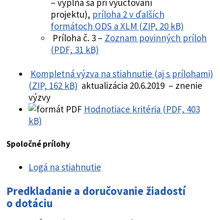
– vypĺňa sa pri vyúčtovaní
projektu),
príloha 2 v ďalších
formátoch ODS a XLM (ZIP, 20 kB)
Príloha č. 3 –
Zoznam povinných príloh
(PDF, 31 kB)
Kompletná výzva na stiahnutie (aj s prílohami)
(ZIP, 162 kB)
aktualizácia 20.6.2019 – znenie
výzvy
Hodnotiace kritéria (PDF, 403
kB)
Spoločné prílohy
Logá na stiahnutie
Predkladanie a doručovanie žiadostí
o dotáciu