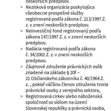
neskorších predpisov.
Nezisková organizácia poskytujúca
všeobecne prospešné služby
registrovaná podľa zákona č. 213/1997 Z.
z. v znení neskorších predpisov.
Neinvestičný fond registrovaný podľa
zákona 147/1997 Z. z. v znení neskorších
predpisov.
Nadácia registrovaná podľa zákona
č. 34/2002 Z. z. v znení neskorších
predpisov.
Záujmové združenie právnických osôb
zriadené na základe § 20f –
21 Občianskeho zákonníka č. 40/1964 Z.
z. , pokiaľ väčšinu členov združenia tvoria
právnické osoby z verejného sektora,
Registrovaná cirkev alebo náboženská
spoločnosť so sídlom na území
Slovenskej republiky a právnická osoba,