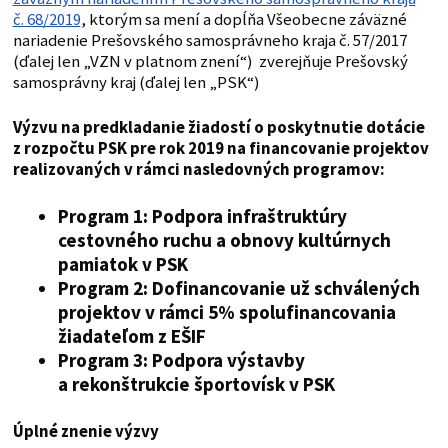
č. 68/2019
, ktorým sa mení a dopĺňa Všeobecne záväzné
nariadenie Prešovského samosprávneho kraja č. 57/2017
(ďalej len „VZN v platnom znení“) zverejňuje Prešovský
samosprávny kraj (ďalej len „PSK“)
Výzvu na predkladanie žiadostí o poskytnutie dotácie
z rozpočtu PSK pre rok 2019 na financovanie projektov
realizovaných v rámci nasledovných programov:
Program 1
: Podpora infraštruktúry
cestovného ruchu a obnovy kultúrnych
pamiatok v PSK
Program 2
: Dofinancovanie už schválených
projektov v rámci 5% spolufinancovania
žiadateľom z EŠIF
Program 3
: Podpora výstavby
a rekonštrukcie športovísk v PSK
Úplné znenie výzvy