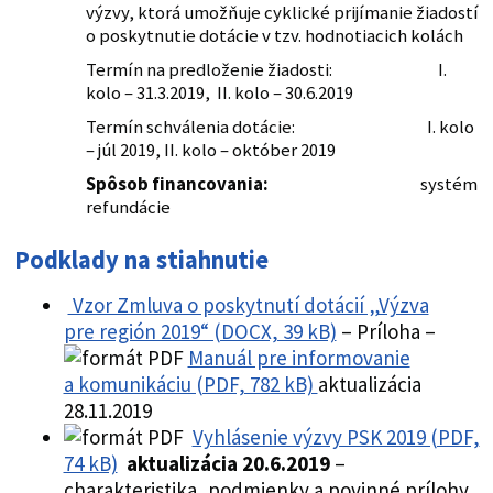
výzvy, ktorá umožňuje cyklické prijímanie žiadostí
o poskytnutie dotácie v tzv. hodnotiacich kolách
Termín na predloženie žiadosti: I.
kolo – 31.3.2019, II. kolo – 30.6.2019
Termín schválenia dotácie: I. kolo
– júl 2019, II. kolo – október 2019
Spôsob financovania:
systém
refundácie
Podklady na stiahnutie
Vzor Zmluva o poskytnutí dotácií „Výzva
pre región 2019“ (DOCX, 39 kB)
– Príloha –
Manuál pre informovanie
a komunikáciu (PDF, 782 kB)
aktualizácia
28.11.2019
Vyhlásenie výzvy PSK 2019 (PDF,
74 kB)
aktualizácia 20.6.2019
–
charakteristika, podmienky a povinné prílohy