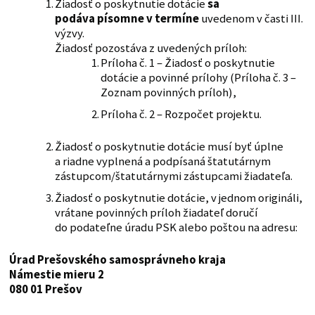
Žiadosť o poskytnutie dotácie
sa
podáva písomne v termíne
uvedenom v časti III.
výzvy.
Žiadosť pozostáva z uvedených príloh:
Príloha č. 1 – Žiadosť o poskytnutie
dotácie a povinné prílohy (Príloha č. 3 –
Zoznam povinných príloh),
Príloha č. 2 – Rozpočet projektu.
Žiadosť o poskytnutie dotácie musí byť úplne
a riadne vyplnená a podpísaná štatutárnym
zástupcom/štatutárnymi zástupcami žiadateľa.
Žiadosť o poskytnutie dotácie, v jednom origináli,
vrátane povinných príloh žiadateľ doručí
do podateľne úradu PSK alebo poštou na adresu:
Úrad Prešovského samosprávneho kraja
Námestie mieru 2
080 01 Prešov