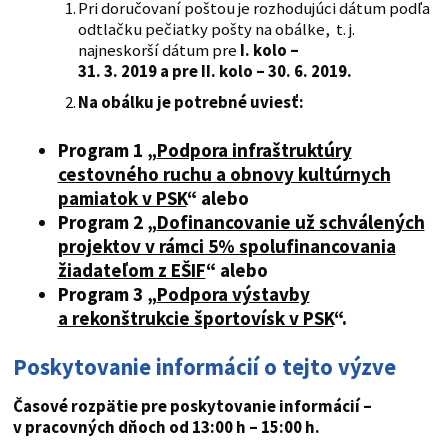
Pri doručovaní poštou je rozhodujúci dátum podľa
odtlačku pečiatky pošty na obálke, t. j.
najneskorší dátum pre
I. kolo –
31. 3. 2019 a pre II. kolo – 30. 6. 2019.
Na obálku je potrebné uviesť:
Program 1 „
Podpora infraštruktúry
cestovného ruchu a obnovy kultúrnych
pamiatok v PSK
“ alebo
Program 2 „
Dofinancovanie už schválených
projektov v rámci 5% spolufinancovania
žiadateľom z EŠIF
“ alebo
Program 3 „
Podpora výstavby
a rekonštrukcie športovísk v PSK
“.
Poskytovanie informácií o tejto výzve
Časové rozpätie pre poskytovanie informácií –
v pracovných dňoch od 13:00 h – 15:00 h.