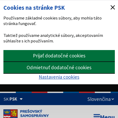
Cookies na stránke PSK
Používame základné cookies súbory, aby mohla táto
stránka fungovať.
Taktiež používame analytické súbory, akceptovaním
súhlasíte s ich používaním.
Prijať dodatočné cookies
Odmietnuť dodatočné cookies
Nastavenia cookies
SK
PSK
Doména psk.sk je oficiálna
Menu