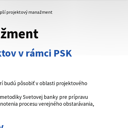
pší projektový manažment
ažment
ktov v rámci PSK
 budú pôsobiť v oblasti projektového
e metodiky Svetovej banky pre prípravu
notenia procesu verejného obstarávania,
v