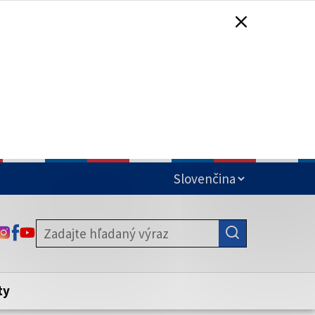
čená
ODKAZ SA OTVORÍ NA NOVEJ KARTE
ODKAZ SA OTVORÍ NA NOVEJ KARTE
ODKAZ SA OTVORÍ NA NOVEJ KARTE
stite, že zdieľate informácie iba cez
nku. Zabezpečená stránka vždy začína
ény webového sídla.
ty