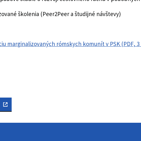
ované školenia (Peer2Peer a študijné návštevy)
ciu marginalizovaných rómskych komunít v PSK (PDF, 3