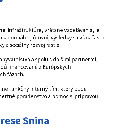
ej infraštruktúre, vrátane vzdelávania, je
 a komunálnej úrovni; výsledky sú však často
 sociálny rozvoj rastie.
yvateľstva a spolu s ďalšími partnermi,
udú financované z Európskych
ch fázach.
lne funkčný interný tím, ktorý bude
pertné poradenstvo a pomoc s prípravou
krese Snina