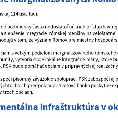
ka, 114 tisíc ľudí.
tné podmienky často nedostatočné a ich prístup k verejn
na zlepšenie integrácie rómskej menšiny na celoštátnej
dujú v tom, že význam Rómov pre miestny hospodársky a
ciam s veľkým podielom marginalizovaného rómskeho ob
ity, vytvoria svoje lokálne integračné plány, ktoré b
). PSK bude pomáhať obciam v prípravných aj realizačný
zpečí písomný záväzok o spolupráci. PSK zabezpečí aj p
týchto dvoch predpokladov Svetová banka poskytne ex
 troch obciach.
mentálna infraštruktúra v o