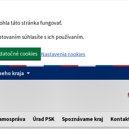
hla táto stránka fungovať.
tovaním súhlasíte s ich používaním.
datočné cookies
Nastavenia cookies
eho kraja
Táto stránka je zabezpe
Buďte pozorní a vždy sa ui
ého samosprávneho kraja.
zabezpečenú webovú strá
https:// pred názvom dom
amospráva
Úrad PSK
Spoznávame kraj
Kontak