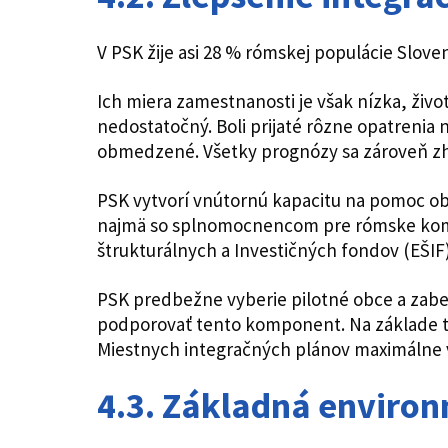
V PSK žije asi 28 % rómskej populácie Slovens
Ich miera zamestnanosti je však nízka, živo
nedostatočný. Boli prijaté rôzne opatrenia 
obmedzené. Všetky prognózy sa zároveň zho
PSK vytvorí vnútornú kapacitu na pomoc ob
najmä so splnomocnencom pre rómske komun
štrukturálnych a Investičných fondov (EŠIF
PSK predbežne vyberie pilotné obce a zabe
podporovať tento komponent. Na základe 
Miestnych integračných plánov maximálne v
4.3. Základná environ