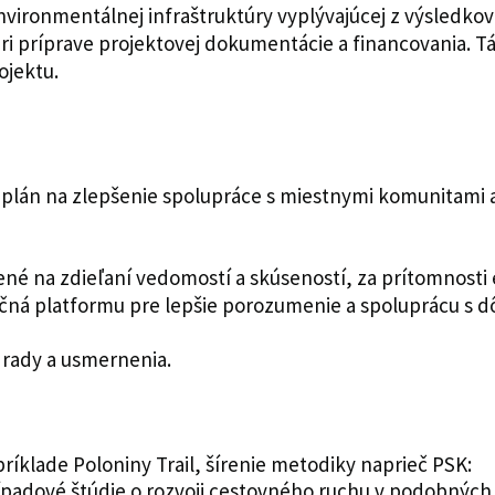
environmentálnej infraštruktúry vyplývajúcej z výsledko
 príprave projektovej dokumentácie a financovania. Tá
ojektu.
 plán na zlepšenie spolupráce s miestnymi komunitami a 
žené na zdieľaní vedomostí a skúseností, za prítomnost
očná platformu pre lepšie porozumenie a spoluprácu s 
 rady a usmernenia.
ríklade Poloniny Trail, šírenie metodiky naprieč PSK:
padové štúdie o rozvoji cestovného ruchu v podobných 