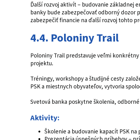
Ďalší rozvoj aktivít – budovanie základnej 
banky bude zabezpečovať odborný dozor pri
zabezpečiť financie na ďalší rozvoj tohto pr
4.4. Poloniny Trail
Poloniny Trail predstavuje veľmi konkrétny
projektu.
Tréningy, workshopy a študijné cesty zalo
PSK a miestnych obyvateľov, vytvoria spol
Svetová banka poskytne školenia, odborné
Aktivity:
Školenie a budovanie kapacít PSK na p
Prezentácia úspešných príbehov – prí