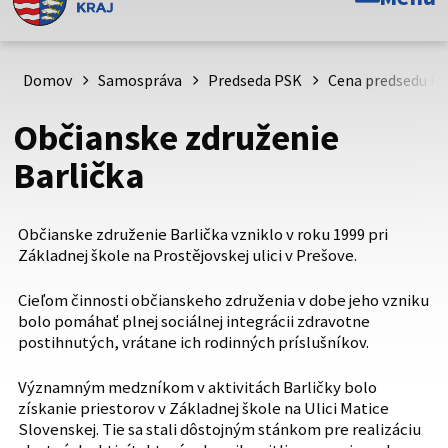
Toto je oficiálna webová stránka Prešovského
samosprávneho kraja. Oficiálne stránky využívajú doménu
psk.sk.
Domov
Samospráva
Predseda PSK
Cena predsedu P
Táto stránka je zabezpečená
Občianske združenie
Buďte pozorní a vždy sa uistite, že zdieľate informácie iba
Barlička
cez zabezpečenú webovú stránku. Zabezpečená stránka
vždy začína https:// pred názvom domény webového sídla.
Občianske združenie Barlička vzniklo v roku 1999 pri
Základnej škole na Prostějovskej ulici v Prešove.
Cieľom činnosti občianskeho združenia v dobe jeho vzniku
bolo pomáhať plnej sociálnej integrácii zdravotne
postihnutých, vrátane ich rodinných príslušníkov.
Významným medzníkom v aktivitách Barličky bolo
získanie priestorov v Základnej škole na Ulici Matice
Slovenskej. Tie sa stali dôstojným stánkom pre realizáciu