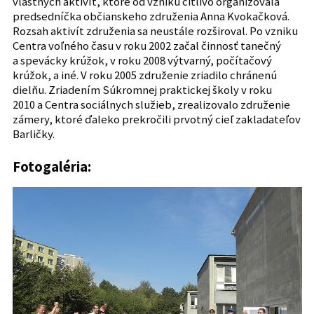
vlastných aktivít, ktoré od vzniku citlivo organizovala
predsedníčka občianskeho združenia Anna Kvokačková.
Rozsah aktivít združenia sa neustále rozširoval. Po vzniku
Centra voľného času v roku 2002 začal činnosť tanečný
a spevácky krúžok, v roku 2008 výtvarný, počítačový
krúžok, a iné. V roku 2005 združenie zriadilo chránenú
dielňu. Zriadením Súkromnej praktickej školy v roku
2010 a Centra sociálnych služieb, zrealizovalo združenie
zámery, ktoré ďaleko prekročili prvotný cieľ zakladateľov
Barličky.
Fotogaléria: