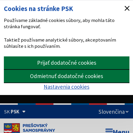
Cookies na stránke PSK
Používame základné cookies súbory, aby mohla táto
stránka fungovať.
Taktiež používame analytické súbory, akceptovaním
súhlasíte s ich používaním.
Prijať dodatočné cookies
Odmietnuť dodatočné cookies
Nastavenia cookies
SK
PSK
Doména psk.sk je oficiálna
Menu