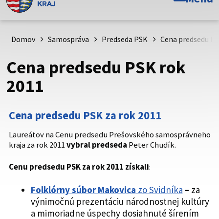
Toto je oficiálna webová stránka Prešovského
samosprávneho kraja. Oficiálne stránky využívajú doménu
psk.sk.
Domov
Samospráva
Predseda PSK
Cena predsedu P
Táto stránka je zabezpečená
Cena predsedu PSK rok
Buďte pozorní a vždy sa uistite, že zdieľate informácie iba
2011
cez zabezpečenú webovú stránku. Zabezpečená stránka
vždy začína https:// pred názvom domény webového sídla.
Cena predsedu PSK za rok 2011
Laureátov na Cenu predsedu Prešovského samosprávneho
kraja za rok 2011
vybral predseda
Peter Chudík.
Cenu predsedu PSK za rok 2011 získali
:
Folklórny súbor Makovica
zo Svidníka
–
za
výnimočnú prezentáciu národnostnej kultúry
a mimoriadne úspechy dosiahnuté šírením