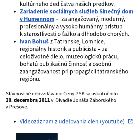
kultúrneho dedičstva našich predkov.
Zariadenie sociálnych služieb Slnečný dom
v Humennom
– za angažovaný, moderný,
profesionálny a vysoko humánny prístup
k starostlivosti o ťažko a dlhodobo chorých.
Ivan Bohuš
z Tatranskej Lomnice,
regionálny historik a publicista
–
za
celoživotné dielo, muzeologickú prácu,
bohatú publikačnú činnosť a osobnú
zaangažovanosť pri propagácii tatranského
regiónu.
Slávnostné odovzdávanie Ceny PSK sa uskutočnilo
20. decembra 2011
v Divadle Jonáša Záborského
v Prešove.
Videozáznam z udeľovania cien (youtube)