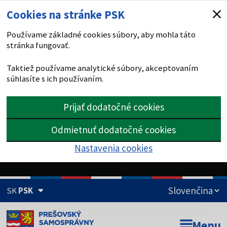
Cookies na stránke PSK
Používame základné cookies súbory, aby mohla táto
stránka fungovať.
Taktiež používame analytické súbory, akceptovaním
súhlasíte s ich používaním.
Prijať dodatočné cookies
Odmietnuť dodatočné cookies
Nastavenia cookies
SK
PSK
Doména psk.sk je oficiálna
Menu