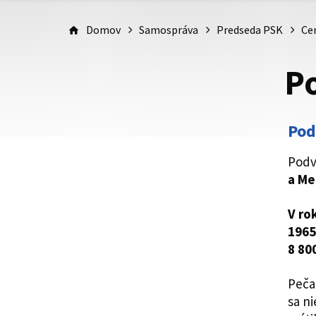
Domov
Samospráva
Predseda PSK
Ce
P
Pod
Podv
a Me
V ro
1965
8 80
Peča
sa n