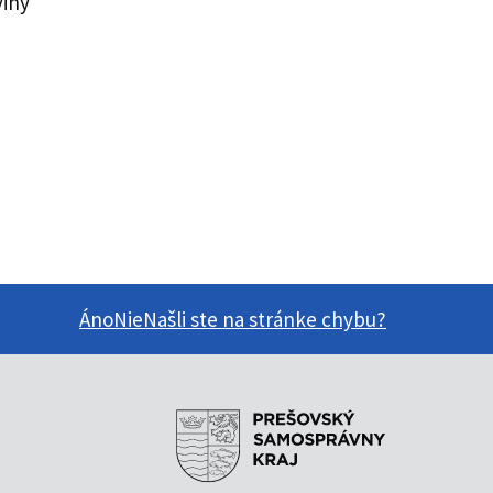
Áno
Nie
Našli ste na stránke chybu?