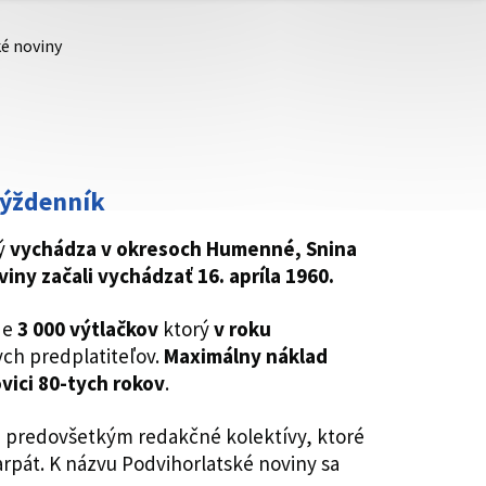
é noviny
týždenník
rý
vychádza v okresoch Humenné, Snina
iny začali vychádzať 16. apríla 1960.
de
3 000 výtlačkov
ktorý
v roku
lych predplatiteľov.
Maximálny náklad
vici 80-tych rokov
.
ám predovšetkým redakčné kolektívy, ktoré
arpát. K názvu Podvihorlatské noviny sa