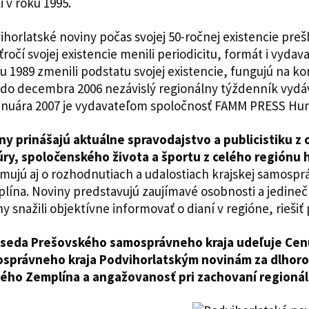
li v roku 1995.
ihorlatské noviny počas svojej 50-ročnej existencie preš
ťročí svojej existencie menili periodicitu, formát i vyd
ku 1989 zmenili podstatu svojej existencie, fungujú na
 do decembra 2006 nezávislý regionálny týždenník vyd
anuára 2007 je vydavateľom spoločnosť FAMM PRESS H
ny prinášajú aktuálne spravodajstvo a publicistiku z 
úry, spoločenského života a športu z celého regiónu
rmujú aj o rozhodnutiach a udalostiach krajskej samospr
lína. Noviny predstavujú zaujímavé osobnosti a jedinečn
ny snažili objektívne informovať o dianí v regióne, rieš
seda Prešovského samosprávneho kraja udeľuje Ce
správneho kraja Podvihorlatským novinám za dlhor
ého Zemplína a angažovanosť pri zachovaní regioná