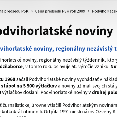
na predsedu PSK
Cena predsedu PSK rok 2009
Podvihorlatsk
odvihorlatské noviny
vihorlatské noviny, regionálny nezávislý 
ihorlatské noviny, regionálny nezávislý týždenník, kto
dzilaborce
, v tomto roku oslavuje 50. výročie vzniku.
Nov
ku 1960
začali Podvihorlatské noviny vychádzať v nákla
 stúpol na 5 500 výtlačkov
a noviny už mali svojich stá
0
výtlačkov dosiahli Podvihorlatské noviny v
druhej polo
ť žurnalistickej úrovne vtlačili Podvihorlatským novin
iekoľkokrát obmenili. Od júla 1991 niesli názov Ozveny K