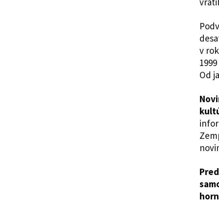
vráti
Podv
desa
v ro
1999
Od j
Novi
kult
info
Zemp
novi
Pred
samo
horn