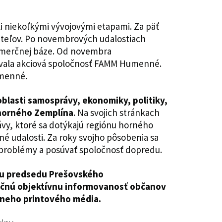
li niekoľkými vývojovými etapami. Za päť
avateľov. Po novembrových udalostiach
 komerčnej báze. Od novembra
ávala akciová spoločnosť FAMM Humenné.
umenné.
oblasti samosprávy, ekonomiky, politiky,
 horného Zemplína
. Na svojich stránkach
ávy, ktoré sa dotýkajú regiónu horného
é udalosti. Za roky svojho pôsobenia sa
iť problémy a posúvať spoločnosť dopredu.
nu predsedu Prešovského
očnú objektívnu informovanosť občanov
lneho printového média.