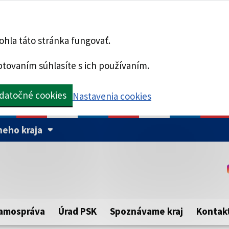
hla táto stránka fungovať.
tovaním súhlasíte s ich používaním.
datočné cookies
Nastavenia cookies
eho kraja
Táto stránka je zabezpe
Buďte pozorní a vždy sa ui
ého samosprávneho kraja.
zabezpečenú webovú strá
https:// pred názvom dom
amospráva
Úrad PSK
Spoznávame kraj
Kontak