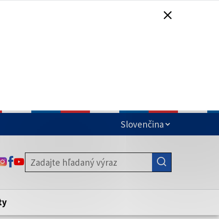
čená
ODKAZ SA OTVORÍ NA NOVEJ KARTE
ODKAZ SA OTVORÍ NA NOVEJ KARTE
ODKAZ SA OTVORÍ NA NOVEJ KARTE
stite, že zdieľate informácie iba cez
nku. Zabezpečená stránka vždy začína
ény webového sídla.
ty