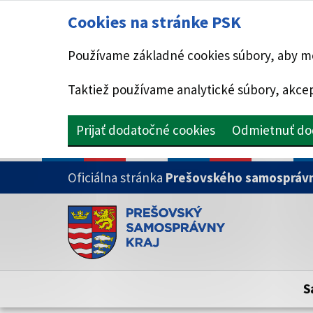
Cookies na stránke PSK
Používame základné cookies súbory, aby mo
Taktiež používame analytické súbory, akcep
Prijať dodatočné cookies
Odmietnuť do
PRESKOČIŤ NA HLAVNÝ OBSAH
Oficiálna stránka
Prešovského samosprávn
Doména psk.sk je oficiálna
Toto je oficiálna webová stránka Prešovsk
Oficiálne stránky využívajú doménu psk.sk.
S