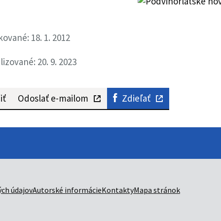
kované: 18. 1. 2012
lizované: 20. 9. 2023
iť
Odoslať e-mailom
Zdieľať
ch údajov
Autorské informácie
Kontakty
Mapa stránok