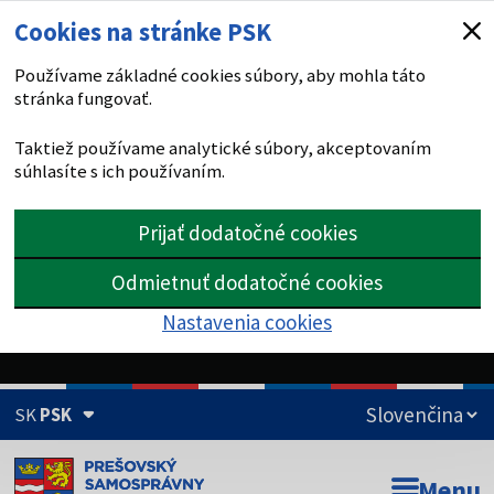
Cookies na stránke PSK
Používame základné cookies súbory, aby mohla táto
stránka fungovať.
Taktiež používame analytické súbory, akceptovaním
súhlasíte s ich používaním.
Prijať dodatočné cookies
Odmietnuť dodatočné cookies
Nastavenia cookies
SK
PSK
Doména psk.sk je oficiálna
Menu