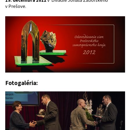
19. decembra 2012
v Divadle Jonáša Záborského
v Prešove.
Fotogaléria: