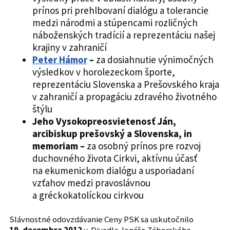
prínos pri prehlbovaní dialógu a tolerancie
medzi národmi a stúpencami rozličných
náboženských tradícií a reprezentáciu našej
krajiny v zahraničí
Peter Hámor
–
za dosiahnutie výnimočných
výsledkov v horolezeckom športe,
reprezentáciu Slovenska a Prešovského kraja
v zahraničí a propagáciu zdravého životného
štýlu
Jeho Vysokopreosvietenosť Ján,
arcibiskup prešovský a Slovenska, in
memoriam –
za osobný prínos pre rozvoj
duchovného života Cirkvi, aktívnu účasť
na ekumenickom dialógu a usporiadaní
vzťahov medzi pravoslávnou
a gréckokatolíckou cirkvou
Slávnostné odovzdávanie Ceny PSK sa uskutočnilo