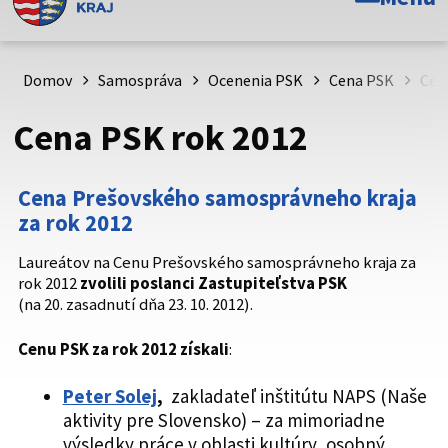
Toto je oficiálna webová stránka Prešovského
samosprávneho kraja. Oficiálne stránky využívajú doménu
psk.sk.
Domov
Samospráva
Ocenenia PSK
Cena PSK
Cen
Táto stránka je zabezpečená
Cena PSK rok 2012
Buďte pozorní a vždy sa uistite, že zdieľate informácie iba
cez zabezpečenú webovú stránku. Zabezpečená stránka
Cena Prešovského samosprávneho kraja
vždy začína https:// pred názvom domény webového sídla.
za rok 2012
Laureátov na Cenu Prešovského samosprávneho kraja za
rok 2012
zvolili poslanci Zastupiteľstva PSK
(na 20. zasadnutí dňa 23. 10. 2012).
Cenu PSK za rok 2012 získali
:
Peter Solej
,
zakladateľ inštitútu NAPS (Naše
aktivity pre Slovensko) – za mimoriadne
výsledky práce v oblasti kultúry, osobný