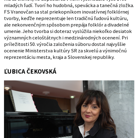
mladých ľudí. Tvorí ho hudobná, spevácka a tanečná zložka.
FS Vranovčan sa stal priekopníkom inovatívnej folklórnej
tvorby, keďže neprezentuje len tradičnú ľudovú kultúru,
ale nekonvenčným spôsobom prepája folklór a divadelné
umenie. Jeho tvorba si doteraz vyslúžila niekoľko desiatok
významných celoštátnych i medzinárodných ocenení. Pri
príležitosti 50. výročia založenia súboru dostal najvyššie
ocenenie Ministerstva kultúry SR za skvelú a výnimočnú
reprezentáciu mesta, kraja a Slovenskej republiky.
ĽUBICA ČEKOVSKÁ