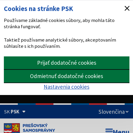
Cookies na stránke PSK
Používame základné cookies súbory, aby mohla táto
stránka fungovať.
Taktiež používame analytické súbory, akceptovaním
súhlasíte s ich používaním.
Prijať dodatočné cookies
Odmietnuť dodatočné cookies
Nastavenia cookies
SK
PSK
Doména psk.sk je oficiálna
Menu