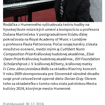
Rodáčka z Humenného vyštudovala teóriu hudby na
Vysokej škole múzických umení a kompozíciu u profesora
Dušana Martinčeka. V postgraduálnom štúdiu ďalej
pokračovala na Royal Academy of Music v Londýne
u profesora Paula Pattersona. Počas svojej kariéry získala
množstvo ocenení, medzi inými aj
Cuthbert Nunn
Composition Prize
Kráľovskej hudobnej akadémie,
Elsie
Owen Prize
Kráľovskej hudobnej akadémie,
ISH Foundation
Scholarship
od J. V. kráľovnej Alžbety, kráľovnej matky
či
Cenu Jána Levoslava Bellu
za skladbu Klavírny koncert.
V roku 2009 skomponovala pre Slovenské národné divadlo
svoje prvé celovečerné operné dielo
Dorian Gray
. Okrem
toho sa skladateľka v tomto roku stala patrónkou Mesta
kultúry 2024, ktorým je mesto Humenné.
Publikované: 30. 12. 2024