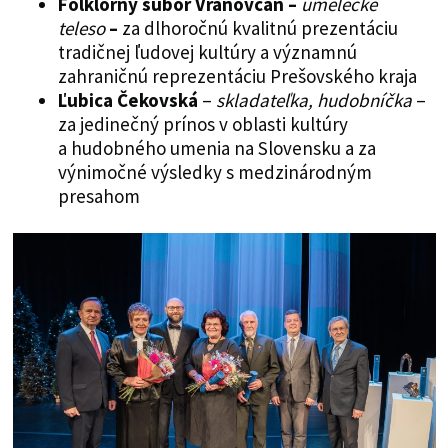
Folklórny súbor Vranovčan –
umelecké
teleso
–
za dlhoročnú kvalitnú prezentáciu
tradičnej ľudovej kultúry a významnú
zahraničnú reprezentáciu Prešovského kraja
Ľubica Čekovská
–
skladateľka, hudobníčka
–
za jedinečný prínos v oblasti kultúry
a hudobného umenia na Slovensku a za
výnimočné výsledky s medzinárodným
presahom