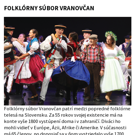
FOLKLÓRNY SÚBOR VRANOVČAN
Folklórny súbor Vranovčan patrí medzi popredné folklórne
telesá na Slovensku. Za 55 rokov svojej existencie má na
konte vyše 1800 vystúpení doma i v zahraničí. Diváci ho
mohli vidieť v Európe, Ázii, Afrike či Amerike. V súčasnosti
má 65 členov, no doposiaľ sa v ňom vystriedalo vyše 1700