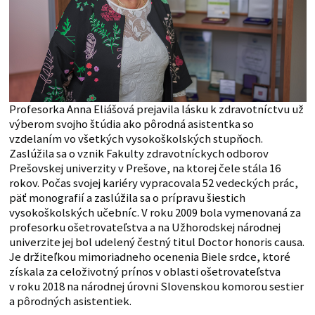
Profesorka Anna Eliášová prejavila lásku k zdravotníctvu už
výberom svojho štúdia ako pôrodná asistentka so
vzdelaním vo všetkých vysokoškolských stupňoch.
Zaslúžila sa o vznik Fakulty zdravotníckych odborov
Prešovskej univerzity v Prešove, na ktorej čele stála 16
rokov. Počas svojej kariéry vypracovala 52 vedeckých prác,
päť monografií a zaslúžila sa o prípravu šiestich
vysokoškolských učebníc. V roku 2009 bola vymenovaná za
profesorku ošetrovateľstva a na Užhorodskej národnej
univerzite jej bol udelený čestný titul Doctor honoris causa.
Je držiteľkou mimoriadneho ocenenia Biele srdce, ktoré
získala za celoživotný prínos v oblasti ošetrovateľstva
v roku 2018 na národnej úrovni Slovenskou komorou sestier
a pôrodných asistentiek.