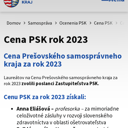
Toto je oficiálna webová stránka Prešovského
samosprávneho kraja. Oficiálne stránky využívajú doménu
psk.sk.
Domov
Samospráva
Ocenenia PSK
Cena PSK
Cen
Táto stránka je zabezpečená
Cena PSK rok 2023
Buďte pozorní a vždy sa uistite, že zdieľate informácie iba
cez zabezpečenú webovú stránku. Zabezpečená stránka
Cena Prešovského samosprávneho
vždy začína https:// pred názvom domény webového sídla.
kraja za rok 2023
Laureátov na Cenu Prešovského samosprávneho kraja za
rok 2023
zvolili poslanci Zastupiteľstva PSK.
Cenu PSK za rok 2023 získali:
Anna Eliášová –
profesorka –
za mimoriadne
celoživotné zásluhy v rozvoji slovenského
zdravotníctva v oblasti ošetrovateľstva