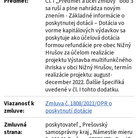
Predmet:
Čl. I „Predmet a účel zmluvy“ bod 3
sa ruší a plne nahrádza novým
znením - Základné informácie o
poskytnutej dotácii – Dotácia vo
vorme kapitálových výdavkov sa
poskytuje ako účelová dotácia
formou refundácie pre obec Nižný
Hrušov za účelom realizácie
projektu Výstavba multifunkčného
ihriska v obci Nižný Hrušov, termín
realizácie projektu: august-
december 2022. Ďalšie špecifiká
uvedené v čl. I tohto dodatku.
Viazanosť k
Zmluva č. 1808/2021/OPR o
zmluve:
poskytnutí dotácie
Zmluvná
poskytovateľ , Prešovský
strana:
samosprávny kraj , Námestie mieru