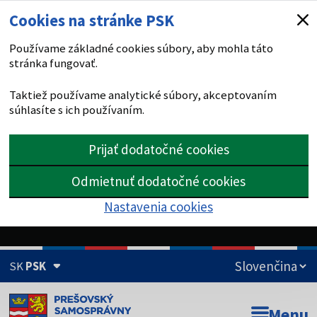
Cookies na stránke PSK
Používame základné cookies súbory, aby mohla táto
stránka fungovať.
Taktiež používame analytické súbory, akceptovaním
súhlasíte s ich používaním.
Prijať dodatočné cookies
Odmietnuť dodatočné cookies
Nastavenia cookies
SK
PSK
Doména psk.sk je oficiálna
Menu