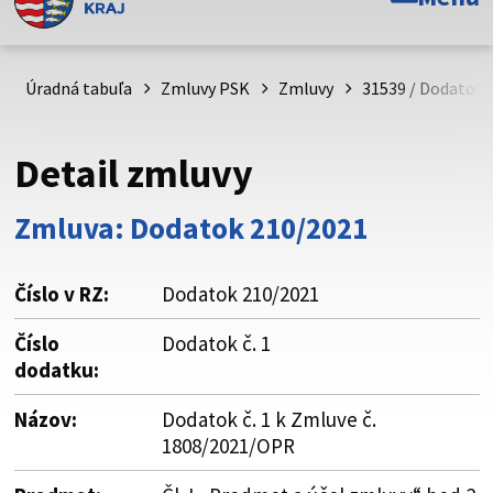
Toto je oficiálna webová stránka Prešovského
samosprávneho kraja. Oficiálne stránky využívajú doménu
psk.sk.
Úradná tabuľa
Zmluvy PSK
Zmluvy
31539 / Dodatok č
Táto stránka je zabezpečená
Detail zmluvy
Buďte pozorní a vždy sa uistite, že zdieľate informácie iba
cez zabezpečenú webovú stránku. Zabezpečená stránka
Zmluva: Dodatok 210/2021
vždy začína https:// pred názvom domény webového sídla.
Číslo v RZ:
Dodatok 210/2021
Číslo
Dodatok č. 1
dodatku:
Názov:
Dodatok č. 1 k Zmluve č.
1808/2021/OPR