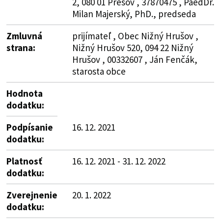
2, 080 01 Prešov , 37870475 , PaedDr.
Milan Majerský, PhD., predseda
Zmluvná
prijímateľ , Obec Nižný Hrušov ,
strana:
Nižný Hrušov 520, 094 22 Nižný
Hrušov , 00332607 , Ján Fenčák,
starosta obce
Hodnota
dodatku:
Podpísanie
16. 12. 2021
dodatku:
Platnosť
16. 12. 2021 - 31. 12. 2022
dodatku:
Zverejnenie
20. 1. 2022
dodatku: