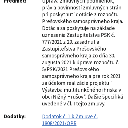
Predmet:
Úprava zmluvných podmienok,
práv a povinností zmluvných strán
pri poskytnutí dotácie z rozpočtu
Prešovského samosprávneho kraja.
Dotácia sa poskytuje na základe
uznesenia Zastupiteľstva PSK č.
777/2021 z 29. zasadnutia
Zastupiteľstva Prešovského
samosprávneho kraja zo dňa 30.
augusta 2021 k úprave rozpočtu č.
5/PSK/2021 Prešovského
samosprávneho kraja pre rok 2021
za účelom realizácie projektu "
Výstavba multifunkčného ihriska v
obci Nižný Hrušov“. Ďalšie špecifiká
uvedené v čl. I tejto zmluvy.
Dodatky:
Dodatok č. 1 k Zmluve č.
1808/2021/OPR