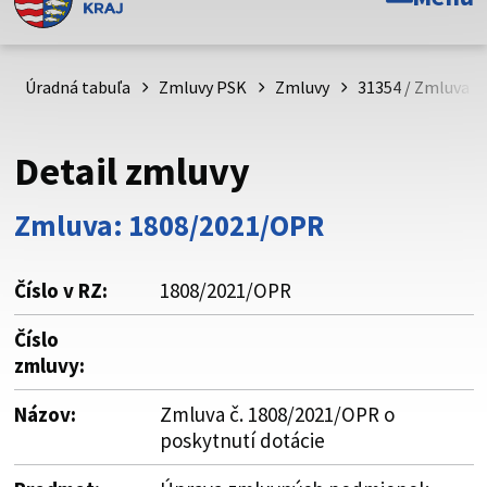
Toto je oficiálna webová stránka Prešovského
samosprávneho kraja. Oficiálne stránky využívajú doménu
psk.sk.
Úradná tabuľa
Zmluvy PSK
Zmluvy
31354 / Zmluva č
Táto stránka je zabezpečená
Detail zmluvy
Buďte pozorní a vždy sa uistite, že zdieľate informácie iba
cez zabezpečenú webovú stránku. Zabezpečená stránka
Zmluva: 1808/2021/OPR
vždy začína https:// pred názvom domény webového sídla.
Číslo v RZ:
1808/2021/OPR
Číslo
zmluvy:
Názov:
Zmluva č. 1808/2021/OPR o
poskytnutí dotácie