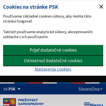
Cookies na stránke PSK
Používame základné cookies súbory, aby mohla táto
stránka fungovať.
Taktiež používame analytické súbory, akceptovaním
súhlasíte s ich používaním.
Prijať dodatočné cookies
Odmietnuť dodatočné cookies
Nastavenia cookies
SK
PSK
Doména psk.sk je oficiálna
Menu