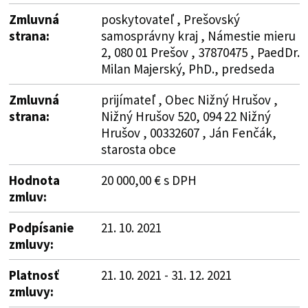
Zmluvná
poskytovateľ , Prešovský
strana:
samosprávny kraj , Námestie mieru
2, 080 01 Prešov , 37870475 , PaedDr.
Milan Majerský, PhD., predseda
Zmluvná
prijímateľ , Obec Nižný Hrušov ,
strana:
Nižný Hrušov 520, 094 22 Nižný
Hrušov , 00332607 , Ján Fenčák,
starosta obce
Hodnota
20 000,00 € s DPH
zmluv:
Podpísanie
21. 10. 2021
zmluvy:
Platnosť
21. 10. 2021 - 31. 12. 2021
zmluvy: