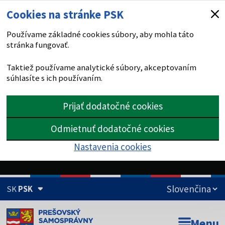
Cookies na stránke PSK
Používame základné cookies súbory, aby mohla táto
stránka fungovať.
Taktiež používame analytické súbory, akceptovaním
súhlasíte s ich používaním.
Prijať dodatočné cookies
Odmietnuť dodatočné cookies
Nastavenia cookies
SK
PSK
Doména psk.sk je oficiálna
Menu