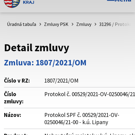
Toto je oficiálna webová stránka Prešovského
samosprávneho kraja. Oficiálne stránky využívajú doménu
psk.sk.
Úradná tabuľa
Zmluvy PSK
Zmluvy
31296 / Protokol 
Táto stránka je zabezpečená
Detail zmluvy
Buďte pozorní a vždy sa uistite, že zdieľate informácie iba
cez zabezpečenú webovú stránku. Zabezpečená stránka
Zmluva: 1807/2021/OM
vždy začína https:// pred názvom domény webového sídla.
Číslo v RZ:
1807/2021/OM
Číslo
Protokol č. 00529/2021-OV-0250046/21
zmluvy:
Názov:
Protokol SPF č. 00529/2021-OV-
0250046/21-00 - k.ú. Lipany