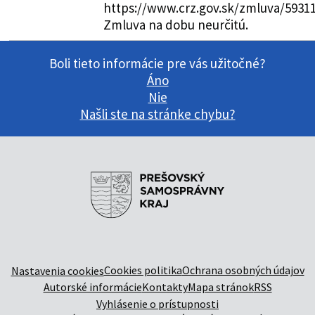
https://www.crz.gov.sk/zmluva/5931
Zmluva na dobu neurčitú.
Boli tieto informácie pre vás užitočné?
Áno
Nie
Našli ste na stránke chybu?
Cookies politika
Ochrana osobných údajov
Nastavenia cookies
Autorské informácie
Kontakty
Mapa stránok
RSS
Vyhlásenie o prístupnosti