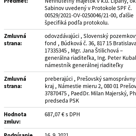
Predmet:
Nehnuteľný majetok v k.ú. Lipany, ok
Sabinov uvedený v Protokole SPF č.
00529/2021-OV-0250046/21-00, ďalšie
špecifiká podľa protokolu.
Zmluvná
odovzdávajúci , Slovenský pozemkov
strana:
fond , Búdková č. 36, 817 15 Bratislava
17335345 , Mgr. Jana Štilichová –
generálna riaditeľka, Ing. Peter Kubal
námestník generálnej riaditeľky
Zmluvná
preberajúci , Prešovský samosprávny
strana:
kraj , Námestie mieru 2, 080 01 Prešov
37870475 , PaedDr. Milan Majerský, Ph
predseda PSK
Hodnota
687,07 € s DPH
zmluv:
Podpísanie
16. 9. 2021