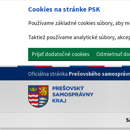
Cookies na stránke PSK
Používame základné cookies súbory, aby mo
Taktiež používame analytické súbory, akcep
Prijať dodatočné cookies
Odmietnuť do
PRESKOČIŤ NA HLAVNÝ OBSAH
Oficiálna stránka
Prešovského samosprávn
Doména psk.sk je oficiálna
Toto je oficiálna webová stránka Prešovsk
Oficiálne stránky využívajú doménu psk.sk.
S