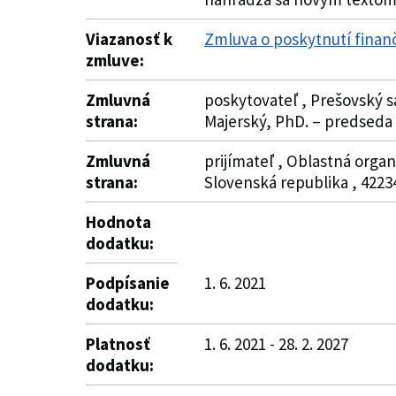
Viazanosť k
Zmluva o poskytnutí finan
zmluve:
Zmluvná
poskytovateľ , Prešovský s
strana:
Majerský, PhD. – predsed
Zmluvná
prijímateľ , Oblastná orga
strana:
Slovenská republika , 4223
Hodnota
dodatku:
Podpísanie
1. 6. 2021
dodatku:
Platnosť
1. 6. 2021 - 28. 2. 2027
dodatku: