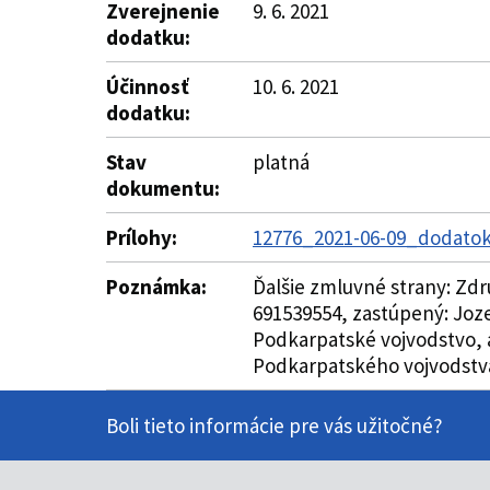
Zverejnenie
9. 6. 2021
dodatku:
Účinnosť
10. 6. 2021
dodatku:
Stav
platná
dokumentu:
Prílohy:
12776_2021-06-09_dodatok
Poznámka:
Ďalšie zmluvné strany: Zdr
691539554, zastúpený: Joz
Podkarpatské vojvodstvo, a
Podkarpatského vojvodstva
Boli tieto informácie pre vás užitočné?