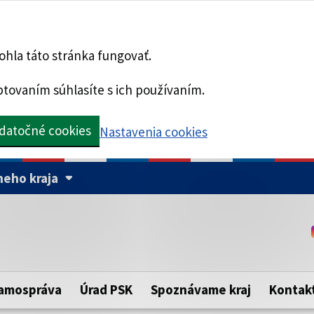
hla táto stránka fungovať.
tovaním súhlasíte s ich používaním.
datočné cookies
Nastavenia cookies
eho kraja
Táto stránka je zabezpe
Buďte pozorní a vždy sa ui
ého samosprávneho kraja.
zabezpečenú webovú strá
https:// pred názvom dom
amospráva
Úrad PSK
Spoznávame kraj
Kontak