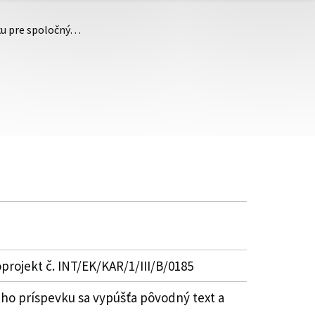
vku pre spoločný…
projekt č. INT/EK/KAR/1/III/B/0185
ého príspevku sa vypúšťa pôvodný text a