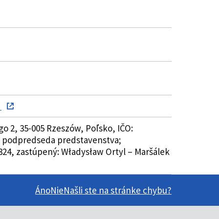
)
go 2, 35-005 Rzeszów, Poľsko, IČO:
– podpredseda predstavenstva;
1324, zastúpený: Władysław Ortyl – Maršálek
Áno
Nie
Našli ste na stránke chybu?