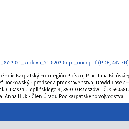
_87-2021_zmluva_210-2020-dpr_oocr.pdf (PDF, 442 kB
uženie Karpatský Euroregión Poľsko, Plac Jana Kilińskie
ef Jodłowský - predseda predstavenstva, Dawid Lasek 
l. Łukasza Cieplińskiego 4, 35-010 Rzeszów, IČO: 69058
, Anna Huk - Člen Úradu Podkarpatského vojvodstva.