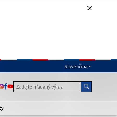
čená
ODKAZ SA OTVORÍ NA NOVEJ KARTE
ODKAZ SA OTVORÍ NA NOVEJ KARTE
ODKAZ SA OTVORÍ NA NOVEJ KARTE
stite, že zdieľate informácie iba cez
nku. Zabezpečená stránka vždy začína
ény webového sídla.
ty