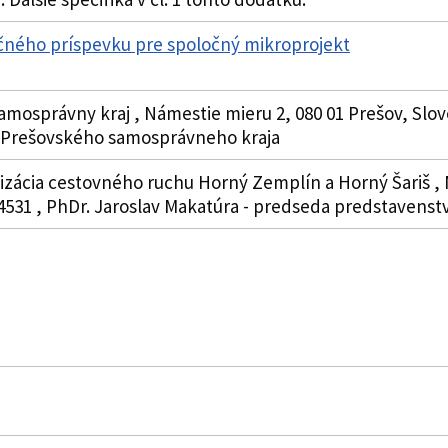
čného príspevku pre spoločný mikroprojekt
amosprávny kraj , Námestie mieru 2, 080 01 Prešov, Slov
a Prešovského samosprávneho kraja
nizácia cestovného ruchu Horný Zemplín a Horný Šariš , 
4531 , PhDr. Jaroslav Makatúra - predseda predstavenst