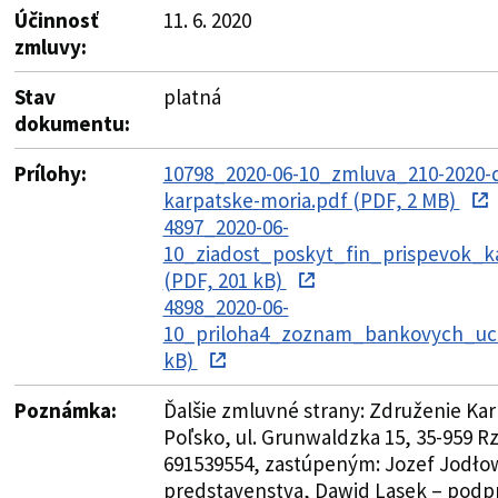
Účinnosť
11. 6. 2020
zmluvy:
Stav
platná
dokumentu:
Prílohy:
10798_2020-06-10_zmluva_210-2020-
karpatske-moria.pdf (PDF, 2 MB)
4897_2020-06-
10_ziadost_poskyt_fin_prispevok_k
(PDF, 201 kB)
4898_2020-06-
10_priloha4_zoznam_bankovych_ucto
kB)
Poznámka:
Ďalšie zmluvné strany: Združenie Ka
Poľsko, ul. Grunwaldzka 15, 35-959 R
691539554, zastúpeným: Jozef Jodło
predstavenstva, Dawid Lasek – pod