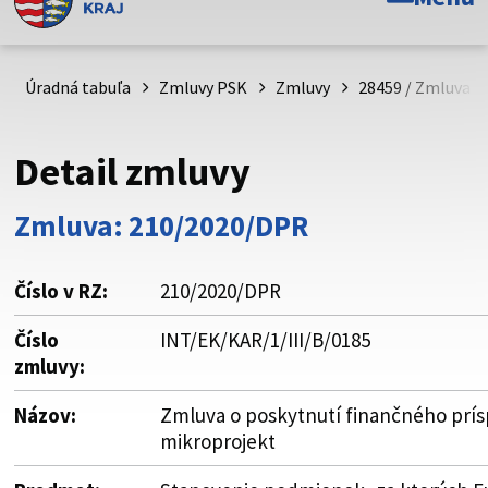
Toto je oficiálna webová stránka Prešovského
samosprávneho kraja. Oficiálne stránky využívajú doménu
psk.sk.
Úradná tabuľa
Zmluvy PSK
Zmluvy
28459 / Zmluva o
Táto stránka je zabezpečená
Detail zmluvy
Buďte pozorní a vždy sa uistite, že zdieľate informácie iba
cez zabezpečenú webovú stránku. Zabezpečená stránka
Zmluva: 210/2020/DPR
vždy začína https:// pred názvom domény webového sídla.
Číslo v RZ:
210/2020/DPR
Číslo
INT/EK/KAR/1/III/B/0185
zmluvy:
Názov:
Zmluva o poskytnutí finančného prí
mikroprojekt