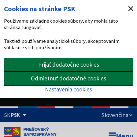
Cookies na stránke PSK
Používame základné cookies súbory, aby mohla táto
stránka fungovať.
Taktiež používame analytické súbory, akceptovaním
súhlasíte s ich používaním.
Prijať dodatočné cookies
Odmietnuť dodatočné cookies
Nastavenia cookies
SK
PSK
Doména psk.sk je oficiálna
Menu