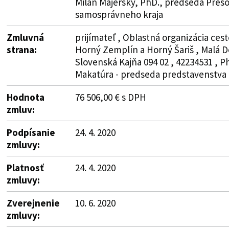
Milan Majerský, PhD., predseda Preš
samosprávneho kraja
Zmluvná
prijímateľ , Oblastná organizácia ce
strana:
Horný Zemplín a Horný Šariš , Malá D
Slovenská Kajňa 094 02 , 42234531 , P
Makatúra - predseda predstavenstva
Hodnota
76 506,00 € s DPH
zmluv:
Podpísanie
24. 4. 2020
zmluvy:
Platnosť
24. 4. 2020
zmluvy:
Zverejnenie
10. 6. 2020
zmluvy: