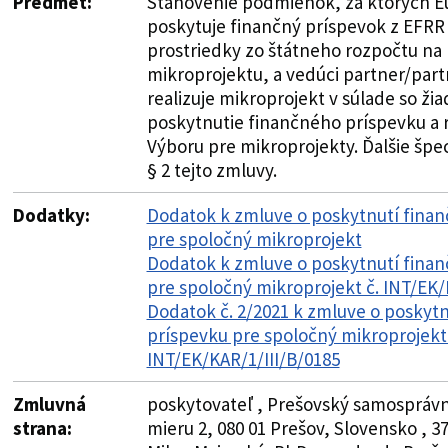
Predmet:
Stanovenie podmienok, za ktorých E
poskytuje finančný príspevok z EFRR
prostriedky zo štátneho rozpočtu na 
mikroprojektu, a vedúci partner/par
realizuje mikroprojekt v súlade so ži
poskytnutie finančného príspevku a
Výboru pre mikroprojekty. Ďalšie špe
§ 2 tejto zmluvy.
Dodatky:
Dodatok k zmluve o poskytnutí fina
pre spoločný mikroprojekt
Dodatok k zmluve o poskytnutí fina
pre spoločný mikroprojekt č. INT/EK/
Dodatok č. 2/2021 k zmluve o poskyt
príspevku pre spoločný mikroprojekt 
INT/EK/KAR/1/III/B/0185
Zmluvná
poskytovateľ , Prešovský samosprávn
strana:
mieru 2, 080 01 Prešov, Slovensko , 3